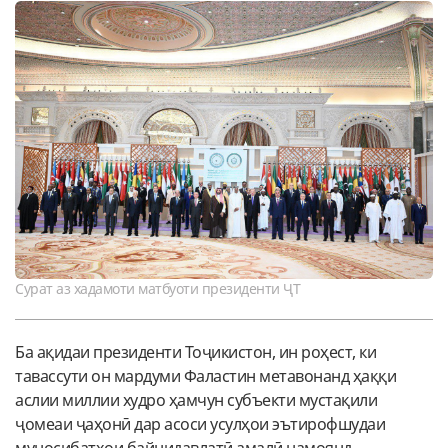
Сурат аз хадамоти матбуоти президенти ҶТ
Ба ақидаи президенти Тоҷикистон, ин роҳест, ки
тавассути он мардуми Фаластин метавонанд ҳаққи
аслии миллии худро ҳамчун субъекти мустақили
ҷомеаи ҷаҳонӣ дар асоси усулҳои эътирофшудаи