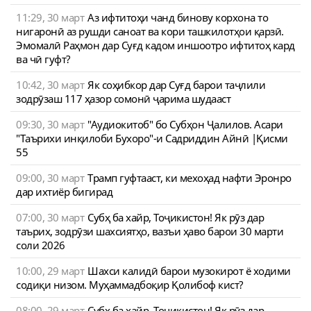
11:29, 30 март
Аз ифтитоҳи чанд бинову корхона то
нигаронӣ аз рушди саноат ва кори ташкилотҳои қарзӣ.
Эмомалӣ Раҳмон дар Суғд кадом иншоотро ифтитоҳ кард
ва чӣ гуфт?
10:42, 30 март
Як соҳибкор дар Суғд барои таҷлили
зодрӯзаш 117 ҳазор сомонӣ ҷарима шудааст
09:30, 30 март
"Аудиокитоб" бо Субҳон Ҷалилов. Асари
"Таърихи инқилоби Бухоро"-и Садриддин Айнӣ |Қисми
55
09:00, 30 март
Трамп гуфтааст, ки мехоҳад нафти Эронро
дар ихтиёр бигирад
07:00, 30 март
Субҳ ба хайр, Тоҷикистон! Як рӯз дар
таърих, зодрӯзи шахсиятҳо, вазъи ҳаво барои 30 марти
соли 2026
10:00, 29 март
Шахси калидӣ барои музокирот ё ходими
содиқи низом. Муҳаммадбоқир Қолибоф кист?
08:00, 29 март
Субҳ ба хайр, Тоҷикистон! Як рӯз дар