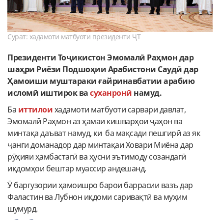
Сурат: хадамоти матбуоти президенти ҶТ
Президенти Тоҷикистон Эмомалӣ Раҳмон дар
шаҳри Риёзи Подшоҳии Арабистони Саудӣ дар
Ҳамоиши муштараки ғайринавбатии арабию
исломӣ иштирок ва
суханронӣ
намуд.
Ба
иттилои
хадамоти матбуоти сарвари давлат,
Эмомалӣ Раҳмон аз ҳамаи кишварҳои ҷаҳон ва
минтақа даъват намуд, ки ба мақсади пешгирӣ аз як
ҷанги доманадор дар минтақаи Ховари Миёна дар
рӯҳияи ҳамбастагӣ ва ҳусни эътимоду созандагӣ
иқдомҳои бештар муассир андешанд.
Ӯ баргузории ҳамоишро барои баррасии вазъ дар
Фаластин ва Лубнон иқдоми саривақтӣ ва муҳим
шумурд.