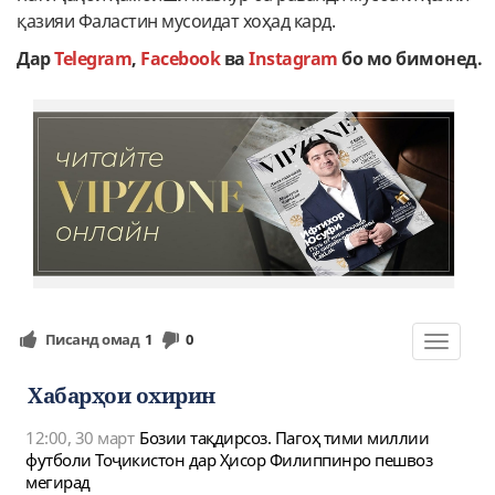
қазияи Фаластин мусоидат хоҳад кард.
Дар
Telegram
,
Facebook
ва
Instagram
бо мо бимонед.
Писанд омад
1
0
Toggle
navigat
Хабарҳои охирин
12:00, 30 март
Бозии тақдирсоз. Пагоҳ тими миллии
футболи Тоҷикистон дар Ҳисор Филиппинро пешвоз
мегирад