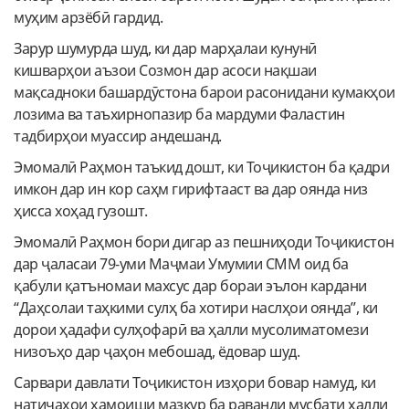
муҳим арзёбӣ гардид.
Зарур шумурда шуд, ки дар марҳалаи кунунӣ
кишварҳои аъзои Созмон дар асоси нақшаи
мақсадноки башардӯстона барои расонидани кумакҳои
лозима ва таъхирнопазир ба мардуми Фаластин
тадбирҳои муассир андешанд.
Эмомалӣ Раҳмон таъкид дошт, ки Тоҷикистон ба қадри
имкон дар ин кор саҳм гирифтааст ва дар оянда низ
ҳисса хоҳад гузошт.
Эмомалӣ Раҳмон бори дигар аз пешниҳоди Тоҷикистон
дар ҷаласаи 79-уми Маҷмаи Умумии СММ оид ба
қабули қатъномаи махсус дар бораи эълон кардани
“Даҳсолаи таҳкими сулҳ ба хотири наслҳои оянда”, ки
дорои ҳадафи сулҳофарӣ ва ҳалли мусолиматомези
низоъҳо дар ҷаҳон мебошад, ёдовар шуд.
Сарвари давлати Тоҷикистон изҳори бовар намуд, ки
натиҷаҳои ҳамоиши мазкур ба раванди мусбати ҳалли