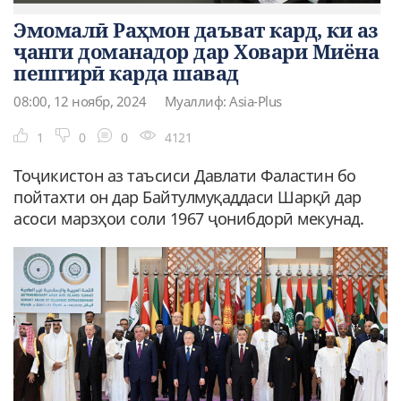
Эмомалӣ Раҳмон даъват кард, ки аз
ҷанги доманадор дар Ховари Миёна
пешгирӣ карда шавад
08:00, 12 ноябр, 2024
Муаллиф: Asia-Plus
1
0
0
4121
Тоҷикистон аз таъсиси Давлати Фаластин бо
пойтахти он дар Байтулмуқаддаси Шарқӣ дар
асоси марзҳои соли 1967 ҷонибдорӣ мекунад.