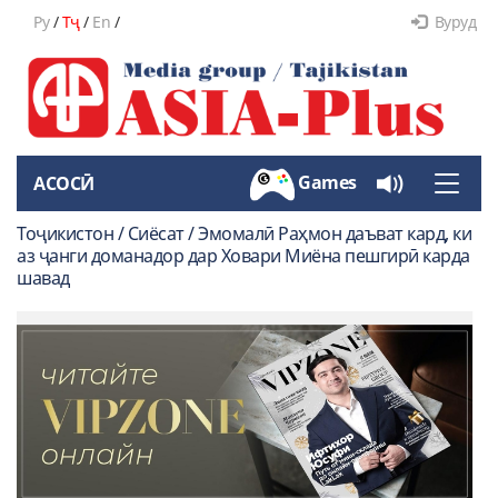
Ру
/
Тҷ
/
En
/
Вуруд
Games
АСОСӢ
Toggle
naviga
Тоҷикистон / Сиёсат / Эмомалӣ Раҳмон даъват кард, ки
аз ҷанги доманадор дар Ховари Миёна пешгирӣ карда
шавад