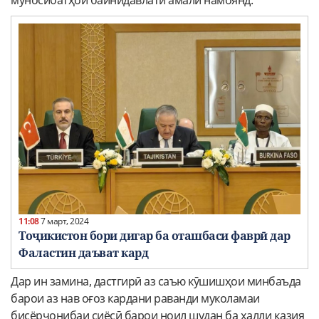
муносибатҳои байнидавлатӣ амалӣ намоянд.
11:08
7 март, 2024
Тоҷикистон бори дигар ба оташбаси фаврӣ дар
Фаластин даъват кард
Дар ин замина, дастгирӣ аз саъю кӯшишҳои минбаъда
барои аз нав оғоз кардани раванди муколамаи
бисёрҷонибаи сиёсӣ барои ноил шудан ба ҳалли қазия