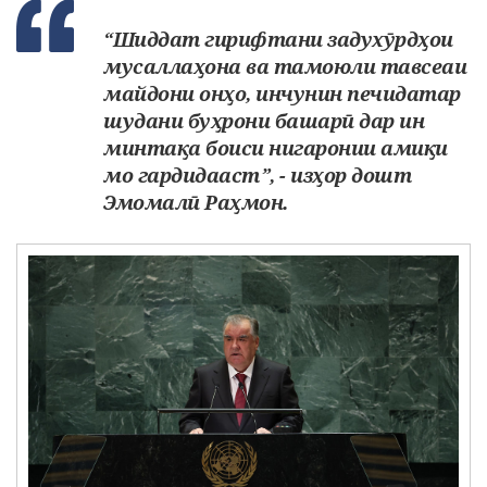
“Шиддат гирифтани задухӯрдҳои
мусаллаҳона ва тамоюли тавсеаи
майдони онҳо, инчунин печидатар
шудани буҳрони башарӣ дар ин
минтақа боиси нигаронии амиқи
мо гардидааст”, - изҳор дошт
Эмомалӣ Раҳмон.