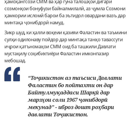
ҳамоҳангсози СММ ва ҳар гуна талошҳои дигари
созмонҳои бонуфузи байналмилалӣ, аз ҷумла Созмони
ҳамкории исломӣ барои ба эътидол овардани вазъ дар
минтақа ҷонибдорӣ намуд.
Зикр шуд, ки ҳалли воқеии қазияи Фаластин ва таъмини
сулҳи одилонаву пойдор дар минтақа танҳо тавассути
иҷрои қатъномаҳои СММ оид ба ташкили Давлати
мустақилу соҳибихтиёри Фаластин имконпазир
мебошад.
“Тоҷикистон аз таъсиси Давлати
Фаластин бо пойтахти он дар
Байтулмуқаддаси Шарқӣ дар
марзҳои соли 1967 ҷонибдорӣ
мекунад” - иброз дошт роҳбари
давлати Тоҷикистон.