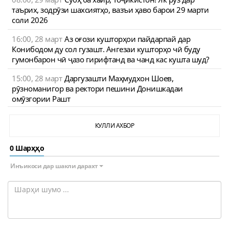
таърих, зодрӯзи шахсиятҳо, вазъи ҳаво барои 29 марти
соли 2026
16:00, 28 март
Аз оғози кушторҳои пайдарпай дар
Конибодом ду сол гузашт. Ангезаи кушторҳо чӣ буду
гумонбарон чӣ ҷазо гирифтанд ва чанд кас кушта шуд?
15:00, 28 март
Даргузашти Маҳмудхон Шоев,
рӯзноманигор ва ректори пешини Донишкадаи
омӯзгории Рашт
КУЛЛИ АХБОР
0 Шарҳҳо
Инъикоси дар шакли дарахт