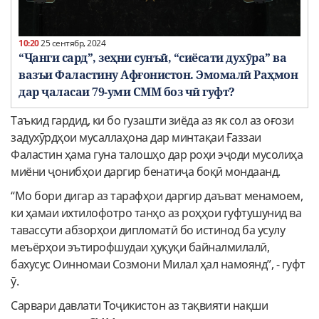
10:20
25 сентябр, 2024
“Ҷанги сард”, зеҳни сунъӣ, “сиёсати духӯра” ва
вазъи Фаластину Афғонистон. Эмомалӣ Раҳмон
дар ҷаласаи 79-уми СММ боз чӣ гуфт?
Таъкид гардид, ки бо гузашти зиёда аз як сол аз оғози
задухӯрдҳои мусаллаҳона дар минтақаи Ғаззаи
Фаластин ҳама гуна талошҳо дар роҳи эҷоди мусолиҳа
миёни ҷонибҳои даргир бенатиҷа боқӣ мондаанд.
“Мо бори дигар аз тарафҳои даргир даъват менамоем,
ки ҳамаи ихтилофотро танҳо аз роҳҳои гуфтушунид ва
тавассути абзорҳои дипломатӣ бо истинод ба усулу
меъёрҳои эътирофшудаи ҳуқуқи байналмилалӣ,
бахусус Оинномаи Созмони Милал ҳал намоянд”, - гуфт
ӯ.
Сарвари давлати Тоҷикистон аз тақвияти нақши