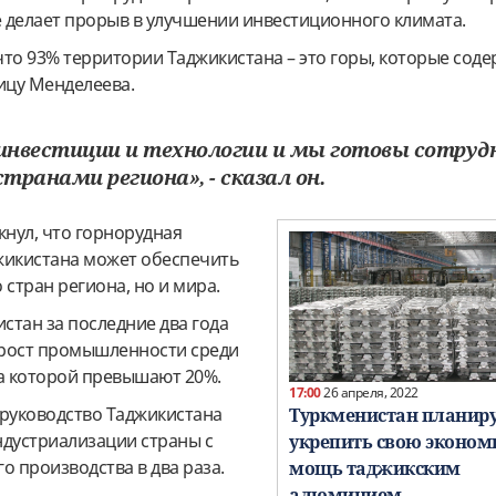
е делает прорыв в улучшении инвестиционного климата.
то 93% территории Таджикистана – это горы, которые соде
ицу Менделеева.
нвестиции и технологии и мы готовы сотру
странами региона», - сказал он.
нул, что горнорудная
икистана может обеспечить
 стран региона, но и мира.
истан за последние два года
 рост промышленности среди
та которой превышают 20%.
17:00
26 апреля, 2022
 руководство Таджикистана
Туркменистан планир
ндустриализации страны с
укрепить свою эконо
 производства в два раза.
мощь таджикским
алюминием