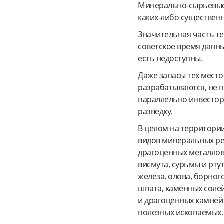
Минерально-сырьевые 
каких-либо существен
Значительная часть т
советское время данны
есть недоступны.
Даже запасы тех мест
разрабатываются, не 
параллельно инвесто
разведку.
В целом на территори
видов минеральных ре
драгоценных металлов,
висмута, сурьмы и рту
железа, олова, борног
шпата, каменных соле
и драгоценных камней
полезных ископаемых.