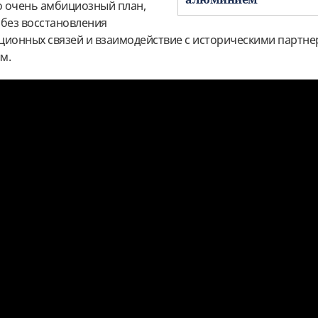
то очень амбициозный план,
без восстановления
ционных связей и взаимодействие с историческими партн
м.