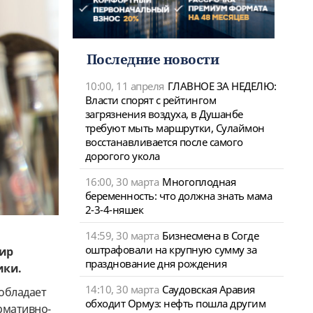
Последние новости
10:00, 11 апреля
ГЛАВНОЕ ЗА НЕДЕЛЮ:
Власти спорят с рейтингом
загрязнения воздуха, в Душанбе
требуют мыть маршрутки, Сулаймон
восстанавливается после самого
дорогого укола
16:00, 30 марта
Многоплодная
беременность: что должна знать мама
2-3-4-няшек
14:59, 30 марта
Бизнесмена в Согде
оштрафовали на крупную сумму за
ир
празднование дня рождения
ики.
14:10, 30 марта
Саудовская Аравия
 обладает
обходит Ормуз: нефть пошла другим
рмативно-