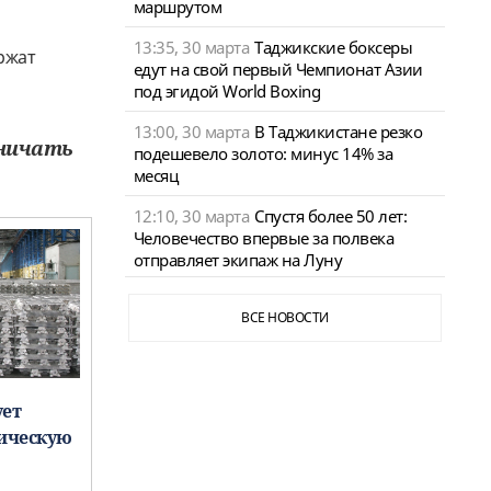
маршрутом
13:35, 30 марта
Таджикские боксеры
ржат
едут на свой первый Чемпионат Азии
под эгидой World Boxing
13:00, 30 марта
В Таджикистане резко
дничать
подешевело золото: минус 14% за
месяц
12:10, 30 марта
Спустя более 50 лет:
Человечество впервые за полвека
отправляет экипаж на Луну
ВСЕ НОВОСТИ
ует
мическую