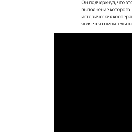
Он подчеркнул, что э
выполнение которого 
исторических коопера
является сомнительны