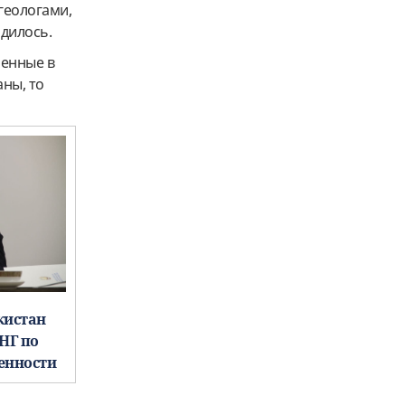
геологами,
дилось.
ченные в
аны, то
кистан
СНГ по
енности