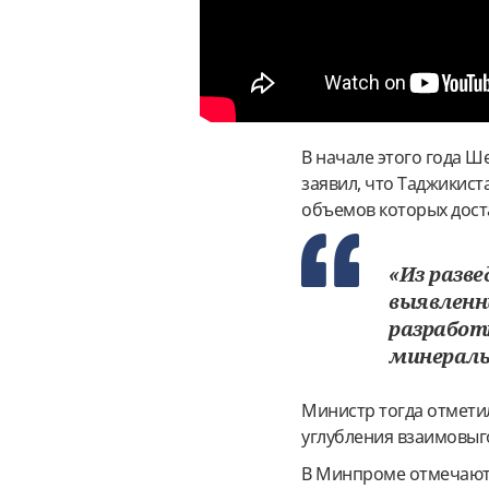
В начале этого года 
заявил, что Таджикис
объемов которых дост
«Из разв
выявленн
разработ
минеральн
Министр тогда отметил
углубления взаимовыг
В Минпроме отмечают,