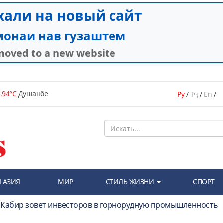
.94°C
Душанбе
Ру
/
Тҷ
/
En
/
 АЗИЯ
МИР
СТИЛЬ ЖИЗНИ
СПОРТ
и Кабир зовет инвесторов в горнорудную промышленность