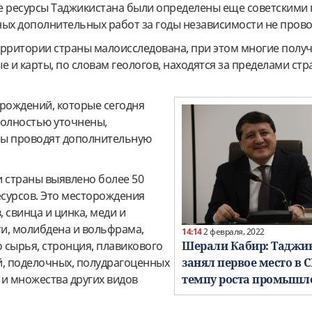
ресурсы Таджикистана были определены еще советскими 
ных дополнительных работ за годы независимости не прово
ерритории страны малоисследована, при этом многие полу
е и карты, по словам геологов, находятся за пределами стр
орождений, которые сегодня
полностью уточнены,
ры проводят дополнительную
и страны выявлено более 50
сурсов. Это месторождения
 свинца и цинка, меди и
ти, молибдена и вольфрама,
14:14
2 февраля, 2022
Шерали Кабир: Таджи
о сырья, стронция, плавикового
занял первое место в 
й, поделочных, полудрагоценных
темпу роста промышл
 и множества других видов