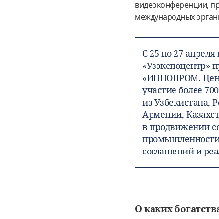
видеоконференции, при
международных органи
С 25 по 27 апрел
«Узэкспоцентр» 
«ИННОПРОМ. Цент
участие более 70
из Узбекистана, 
Армении, Казахст
в продвижении со
промышленности,
соглашений и ре
О каких богатств