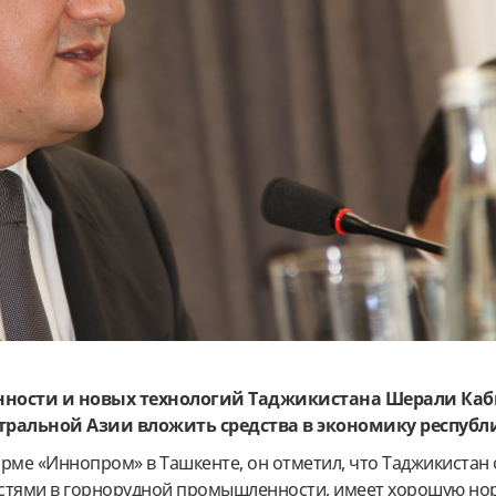
ости и новых технологий Таджикистана Шерали Каб
тральной Азии вложить средства в экономику республ
рме «Иннопром» в Ташкенте, он отметил, что Таджикистан
тями в горнорудной промышленности, имеет хорошую но