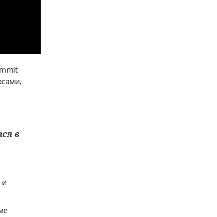
ummit
рсами,
ся в
 и
ме