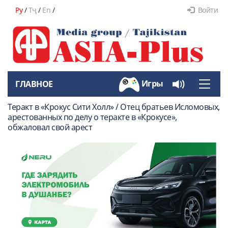
Ру
/
Тҷ
/
En
/
Войти
Игры
ГЛАВНОЕ
Toggle
naviga
Теракт в «Крокус Сити Холл» / Отец братьев Исломовых,
арестованных по делу о теракте в «Крокусе»,
обжаловал свой арест