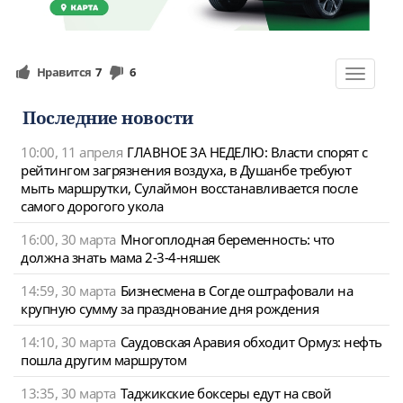
Нравится
7
6
Toggle
navigat
Последние новости
10:00, 11 апреля
ГЛАВНОЕ ЗА НЕДЕЛЮ: Власти спорят с
рейтингом загрязнения воздуха, в Душанбе требуют
мыть маршрутки, Сулаймон восстанавливается после
самого дорогого укола
16:00, 30 марта
Многоплодная беременность: что
должна знать мама 2-3-4-няшек
14:59, 30 марта
Бизнесмена в Согде оштрафовали на
крупную сумму за празднование дня рождения
14:10, 30 марта
Саудовская Аравия обходит Ормуз: нефть
пошла другим маршрутом
13:35, 30 марта
Таджикские боксеры едут на свой