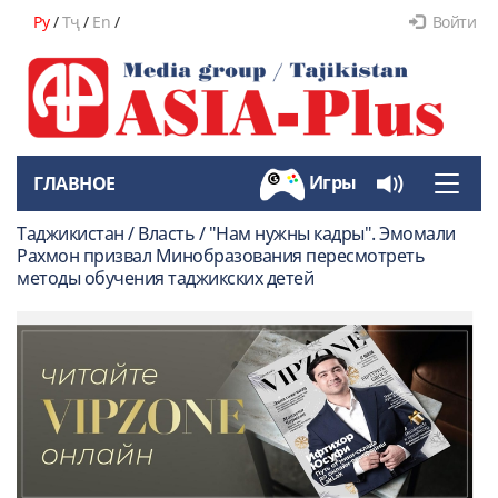
Ру
/
Тҷ
/
En
/
Войти
Игры
ГЛАВНОЕ
Toggle
naviga
Таджикистан / Власть / "Нам нужны кадры". Эмомали
Рахмон призвал Минобразования пересмотреть
методы обучения таджикских детей