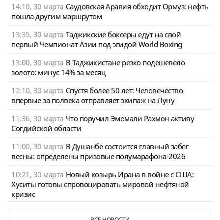
14:10, 30 марта
Саудовская Аравия обходит Ормуз: нефть
пошла другим маршрутом
13:35, 30 марта
Таджикские боксеры едут на свой
первый Чемпионат Азии под эгидой World Boxing
13:00, 30 марта
В Таджикистане резко подешевело
золото: минус 14% за месяц
12:10, 30 марта
Спустя более 50 лет: Человечество
впервые за полвека отправляет экипаж на Луну
11:36, 30 марта
Что поручил Эмомали Рахмон активу
Согдийской области
11:00, 30 марта
В Душанбе состоится главный забег
весны: определены призовые полумарафона-2026
10:21, 30 марта
Новый козырь Ирана в войне с США:
Хуситы готовы спровоцировать мировой нефтяной
кризис
ВСЕ НОВОСТИ