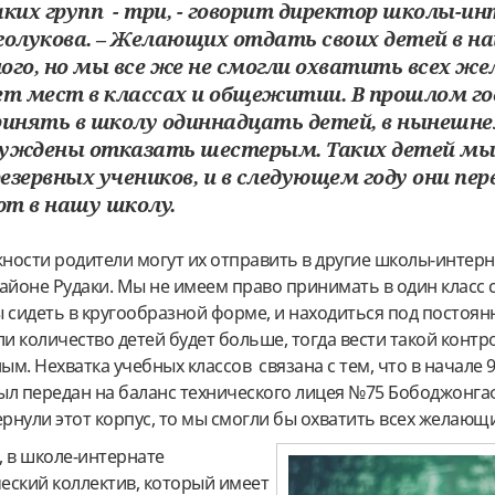
аких групп - три, - говорит директор школы-и
голукова. – Желающих отдать своих детей в н
ого, но мы все же не смогли охватить всех ж
ет мест в классах и общежитии. В прошлом го
ринять в школу одиннадцать детей, в нынешне
уждены отказать шестерым. Таких детей мы
резервных учеников, и в следующем году они пе
т в нашу школу.
ности родители могут их отправить в другие школы-интерн
йоне Рудаки. Мы не имеем право принимать в один класс 
ы сидеть в кругообразной форме, и находиться под постоя
ли количество детей будет больше, тогда вести такой контр
м. Нехватка учебных классов связана с тем, что в начале 9
ыл передан на баланс технического лицея №75 Бободжонга
ернули этот корпус, то мы смогли бы охватить всех желающ
, в школе-интернате
еский коллектив, который имеет