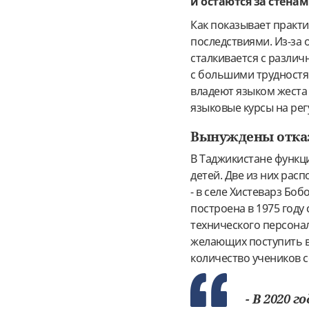
и остаются за стена
Как показывает практи
последствиями. Из-за 
сталкивается с разли
с большими трудностям
владеют языком жеста 
языковые курсы на рег
Вынуждены отказ
В Таджикистане функц
детей. Две из них рас
- в селе Хистеварз Бо
построена в 1975 году
технического персонал
желающих поступить в 
количество учеников с
- В 2020 