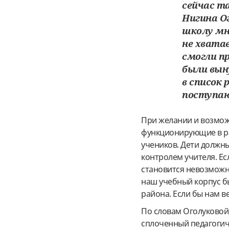
сейчас т
Нигина О
школу мн
не хвата
смогли п
были вын
в список 
поступаю
При желании и возмож
функционирующие в ра
учеников. Дети должн
контролем учителя. Ес
становится невозможны
наш учебный корпус б
района. Если бы нам в
По словам Оголуковой
сплоченный педагогич