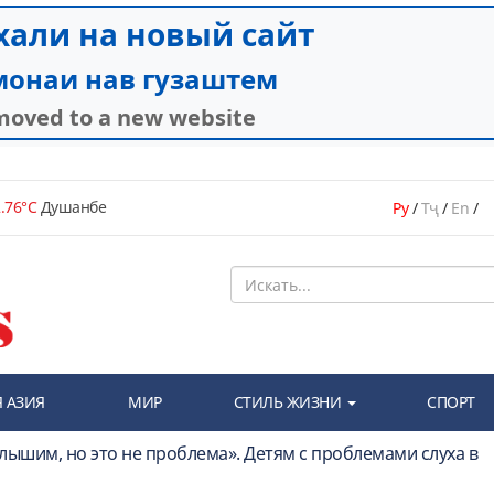
.76°C
Душанбе
Ру
/
Тҷ
/
En
/
 АЗИЯ
МИР
СТИЛЬ ЖИЗНИ
СПОРТ
лышим, но это не проблема». Детям с проблемами слуха в