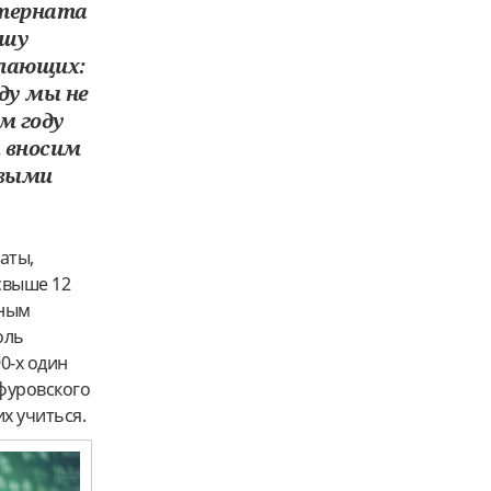
нтерната
ашу
елающих:
ду мы не
м году
 вносим
рвыми
аты,
свыше 12
нным
оль
0-х один
фуровского
их учиться.