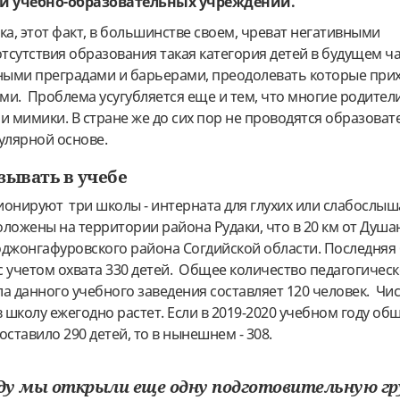
ми учебно-образовательных учреждений.
ка, этот факт, в большинстве своем, чреват негативными
отсутствия образования такая категория детей в будущем ч
чными преградами и барьерами, преодолевать которые при
и. Проблема усугубляется еще и тем, что многие родител
и мимики. В стране же до сих пор не проводятся образова
улярной основе.
ывать в учебе
ионируют три школы - интерната для глухих или слабослы
положены на территории района Рудаки, что в 20 км от Душа
боджонгафуровского района Согдийской области. Последняя
 с учетом охвата 330 детей. Общее количество педагогическ
а данного учебного заведения составляет 120 человек. Чи
школу ежегодно растет. Если в 2019-2020 учебном году об
оставило 290 детей, то в нынешнем - 308.
году мы открыли еще одну подготовительную гр