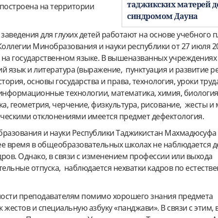
таджикских матерей де
 построена на территории
синдромом Дауна
аведения для глухих детей работают на основе учебного п
оллегии Минобразования и науки республики от 27 июля 20
 на государственном языке. В вышеназванных учреждениях
й язык и литература (выражение, пунктуация и развитие ре
тория, основы государства и права, технология, уроки труд
 информационные технологии, математика, химия, биология
ка, геометрия, черчение, физкультура, рисование, жесты и
зическими отклонениями имеется предмет дефектология.
бразования и науки Республики Таджикистан Махмадюсуфа
е время в общеобразовательных школах не наблюдается 
ров. Однако, в связи с изменением профессии или выхода
тельные отпуска, наблюдается нехватки кадров по естеств
ьности преподавателям помимо хорошего знания предмета
 жестов и специальную азбуку «панджави». В связи с этим, в