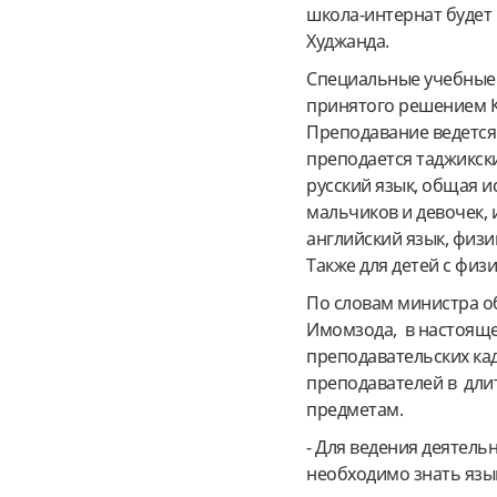
школа-интернат будет
Худжанда.
Специальные учебные з
принятого решением К
Преподавание ведется
преподается таджикски
русский язык, общая ис
мальчиков и девочек,
английский язык, физи
Также для детей с фи
По словам министра о
Имомзода, в настояще
преподавательских кад
преподавателей в дли
предметам.
- Для ведения деятел
необходимо знать язык