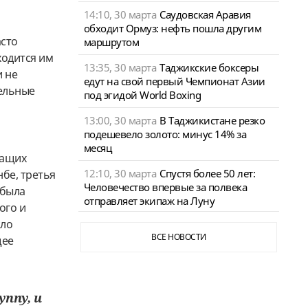
14:10, 30 марта
Саудовская Аравия
обходит Ормуз: нефть пошла другим
асто
маршрутом
ходится им
13:35, 30 марта
Таджикские боксеры
и не
едут на свой первый Чемпионат Азии
тельные
под эгидой World Boxing
13:00, 30 марта
В Таджикистане резко
подешевело золото: минус 14% за
месяц
шащих
12:10, 30 марта
Спустя более 50 лет:
нбе, третья
Человечество впервые за полвека
 была
отправляет экипаж на Луну
ого и
сло
ВСЕ НОВОСТИ
щее
уппу, и