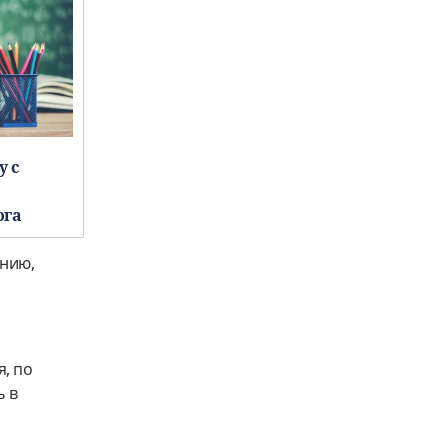
у с
ога
нию,
б
, по
ь в