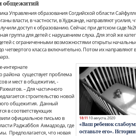
 и общежитий
ика Управления образования Согдийской области Сайфулл
ганы власти, в частности, в Худжанде, направляют усилия, 
лучили доступ к образованию. Сейчас при детском саде №2
ая группа для детей с нарушением слуха. Для этой же кате
детей с ограниченными возможностями открыты начальные
до четвертого класса включительно. Потом их направляют 
варз.
ле-интернате
о района существует проблема
сов и мест в общежитии, -
Рахматов. – Для частичного
длагается строительство новой
ного общежития. Данный
тся в соответствующих
вили официальное письмо в
18:11
10 августа, 2020
«Ваш ребенок слабоум
ласти Раджаббоя Ахмадзода, где
оставьте его». Истории
мы. Предполагается, что новая