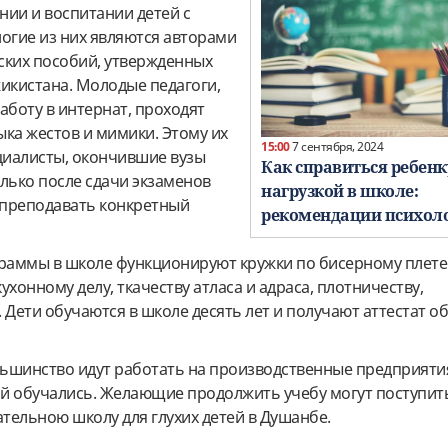
нии и воспитании детей с
огие из них являются авторами
ских пособий, утвержденных
кистана. Молодые педагоги,
аботу в интернат, проходят
ка жестов и мимики. Этому их
15:00
7 сентября, 2024
иалисты, окончившие вузы
Как справиться ребенк
лько после сдачи экзаменов
нагрузкой в школе:
 преподавать конкретный
рекомендации психол
раммы в школе функционируют кружки по бисерному плете
ухонному делу, ткачеству атласа и адраса, плотничеству,
 Дети обучаются в школе десять лет и получают аттестат о
ьшинство идут работать на производственные предприятия
й обучались. Желающие продолжить учебу могут поступит
тельною школу для глухих детей в Душанбе.