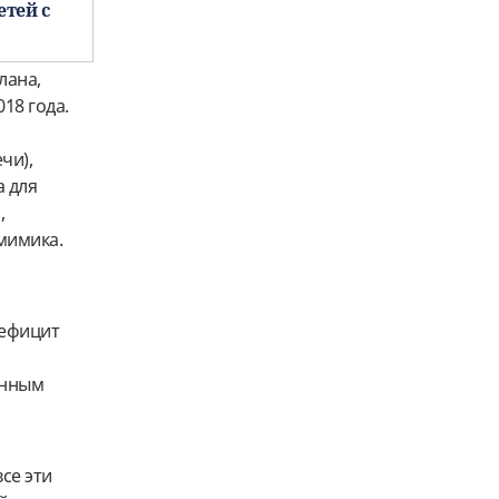
тей с
лана,
18 года.
чи),
а для
,
 мимика.
дефицит
енным
се эти