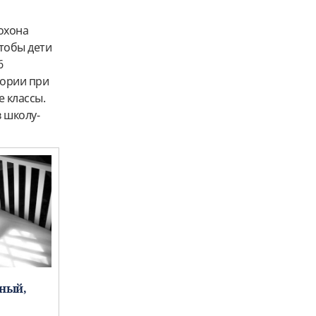
охона
чтобы дети
6
гории при
 классы.
в школу-
ный,