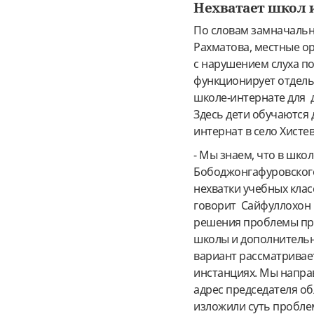
Нехватает школ
По словам замначальн
Рахматова, местные ор
с нарушением слуха по
функционирует отдельн
школе-интернате для 
Здесь дети обучаются 
интернат в село Хисте
- Мы знаем, что в шко
Бободжонгафуровског
нехватки учебных клас
говорит Сайфуллохон 
решения проблемы пре
школы и дополнитель
вариант рассматривае
инстанциях. Мы напра
адрес председателя об
изложили суть пробле