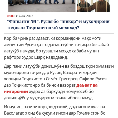
08:00
31 мая, 2023
“Фишанги №1”. Русия бо “шикор”-и муҳоҷирони
тоҷик аз Тоҷикистон чӣ мехоҳад?
Кор ба ҷойе расидааст, ки кормандони мақомоти
амниятии Русия ҳатто донишҷӯёни тоҷикро бе сабаб
латукӯб намуда, бо гузашти моҳҳо сабаби чунин
рафтори худро шарҳ надодаанд.
Дар пайи латукӯби донишҷӯён ва боздоштҳои оммавии
муҳоҷирони тоҷик дар Русия, Вазорати корҳои
хориҷии Тоҷикистон Семён Григорев, Сафири Русия
дар Тоҷикистонро ба бинои вазорат
даъват ва
нигаронии
худро аз бархӯрди номуносиб бо
донишҷӯёну муҳоҷирони тоҷик иброз намуд.
Инчунин, вазири корҳои дохилӣ, додситони кулл ва
Ваколатдор оид ба ҳуқуқи инсон дар Тоҷикистон бо