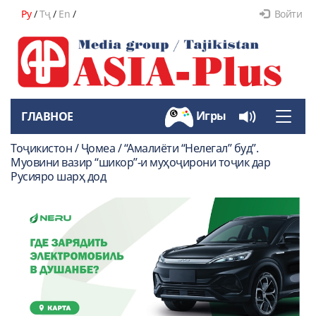
Ру
/
Тҷ
/
En
/
Войти
Игры
ГЛАВНОЕ
Toggle
naviga
Тоҷикистон / Ҷомеа / “Амалиёти “Нелегал” буд”.
Муовини вазир “шикор”-и муҳоҷирони тоҷик дар
Русияро шарҳ дод