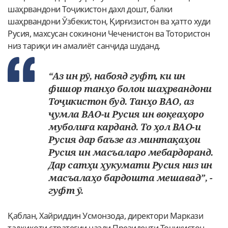
шаҳрвандони Тоҷикистон дахл дошт, балки
шаҳрвандони Ӯзбекистон, Қирғизистон ва ҳатто худи
Русия, махсусан сокинони Чеченистон ва Тотористон
низ тариқи ин амалиёт санҷида шуданд.
“Аз ин рӯ, набояд гуфт, ки ин
фишор танҳо болои шаҳрвандони
Тоҷикистон буд. Танҳо ВАО, аз
ҷумла ВАО-и Русия ин воқеаҳоро
муболиға карданд. То ҳол ВАО-и
Русия дар баъзе аз минтақаҳои
Русия ин масъаларо мебардоранд.
Дар сатҳи ҳукумати Русия низ ин
масъалаҳо бардошта мешавад”, -
гуфт ӯ.
Қаблан, Хайриддин Усмонзода, директори Маркази
тадқиқоти стратегии назди Президенти Тоҷикистон