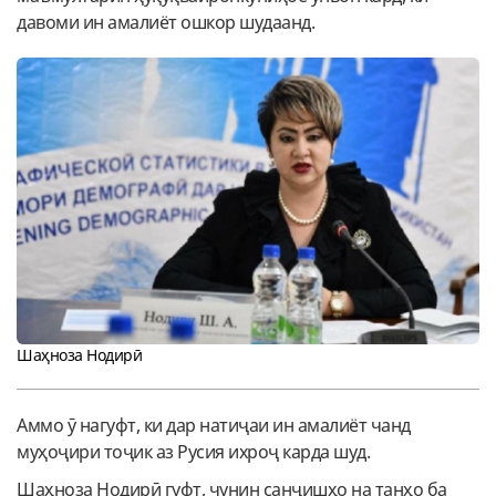
давоми ин амалиёт ошкор шудаанд.
Шаҳноза Нодирӣ
Аммо ӯ нагуфт, ки дар натиҷаи ин амалиёт чанд
муҳоҷири тоҷик аз Русия ихроҷ карда шуд.
Шаҳноза Нодирӣ гуфт, чунин санҷишҳо на танҳо ба