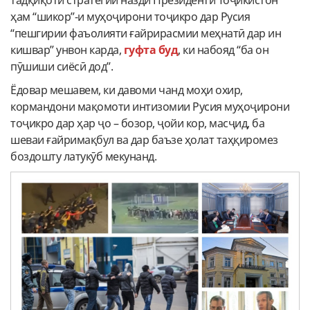
ҳам “шикор”-и муҳоҷирони тоҷикро дар Русия
“пешгирии фаъолияти ғайрирасмии меҳнатӣ дар ин
кишвар” унвон карда,
гуфта буд
, ки набояд “ба он
пӯшиши сиёсӣ дод”.
Ёдовар мешавем, ки давоми чанд моҳи охир,
кормандони мақомоти интизомии Русия муҳоҷирони
тоҷикро дар ҳар ҷо – бозор, ҷойи кор, масҷид, ба
шеваи ғайримақбул ва дар баъзе ҳолат таҳқиромез
боздошту латукӯб мекунанд.