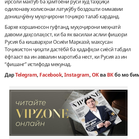
ирсоли мактуб ба ҳамтоёни руси худ таҳқиқи
одилонаву холисонаи латукӯбу боздошти оммавии
донишҷӯёну муҳоҷирони тоҷикро талаб карданд.
Бархе коршиносон гуфтанд, муҳоҷирони меҳнатӣ
давоми даҳсолаҳост, ки ба як василаи аслии фишори
Русия ба кишварҳои Осиёи Марказӣ, махсусан
Тоҷикистон ҷиҳати дастёбӣ ба ҳадафҳои сиёсӣ табдил
ёфтааст ва ин аввалин маротиба нест, ки Русия аз ин
“фишанг” истифода мекунад.
Дар
Telegram
,
Facebook
,
Instagram
,
OK
ва
ВК
бо мо би