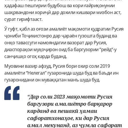
ҳадафаш пешгирии будубош ва кори ғайриқонунии
шаҳрвандони хориҷӣ дар дохили кишвари мизбон аст,
сурат гирифтааст.
Ӯ гуфт, қабл аз оғози амалиёт мақомоти қудратии Русия
ҷониби Тоҷикистонро дар ҷараён гузошта буданд ва
онҳо тавассути намояндагии вазорат дар Русия,
диаспораҳои муҳоҷирон оид ба баргузории “рейд“-у
санҷишҳо огоҳ карда буданд.
Муовини вазир афзуд, Русия бори охир соли 2019
амалиёти “Нелегал” гузаронида шуда буд ва баъди ин
гузаронидани он муваққатан манъ шуда буд.
“Дар соли 2023 мақомоти Русия
баргузори амалиётро барқарор
карданд ва пешакӣ ҳамаи
сафоратхонаҳое, ки дар Русия
амал мекунанд, аз ҷумла сафорат