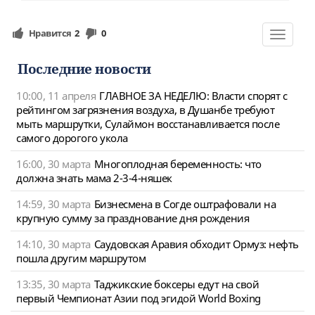
Нравится
2
0
Toggle
navigat
Последние новости
10:00, 11 апреля
ГЛАВНОЕ ЗА НЕДЕЛЮ: Власти спорят с
рейтингом загрязнения воздуха, в Душанбе требуют
мыть маршрутки, Сулаймон восстанавливается после
самого дорогого укола
16:00, 30 марта
Многоплодная беременность: что
должна знать мама 2-3-4-няшек
14:59, 30 марта
Бизнесмена в Согде оштрафовали на
крупную сумму за празднование дня рождения
14:10, 30 марта
Саудовская Аравия обходит Ормуз: нефть
пошла другим маршрутом
13:35, 30 марта
Таджикские боксеры едут на свой
первый Чемпионат Азии под эгидой World Boxing