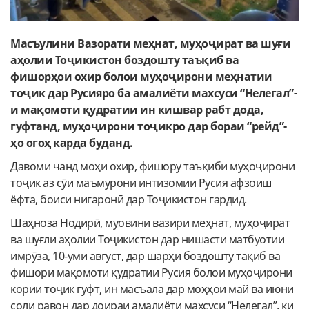
Масъулини Вазорати меҳнат, муҳоҷират ва шуғи
аҳолии Тоҷикистон боздошту таъқиб ва
фишорҳои охир болои муҳоҷирони меҳнатии
тоҷик дар Русияро
ба
амалиёти махсуси “Нелегал”-
и мақомоти қудратии ин кишвар
рабт дода,
гуфтанд, муҳоҷирони тоҷикро дар бораи “рейд”-
ҳо огоҳ карда буданд.
Давоми чанд моҳи охир, фишору таъқиби муҳоҷирони
тоҷик аз сӯи маъмурони интизомии Русия афзоиш
ёфта, боиси нигаронӣ дар Тоҷикистон гардид.
Шаҳноза Нодирӣ, муовини вазири меҳнат, муҳоҷират
ва шуғли аҳолии Тоҷикистон дар нишасти матбуотии
имрӯза, 10-уми август, дар шарҳи боздошту тақиб ва
фишори мақомоти қудратии Русия болои муҳоҷирони
кории тоҷик гуфт, ин масъала дар моҳҳои май ва июни
соли равон дар доираи амалиёти махсуси “Нелегал”, ки