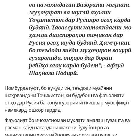
ва намояндагии Вазорати меҳнат,
муҳоҷират ва шуғлӣ аҳолии
Тоҷикистон дар Русияро огоҳ карда
буданд. Тавассути намояндагии мо
ҳамаи диаспораҳои тоҷикон дар
Русия огоҳ шуда буданд. Ҳамчунин,
бо теъдоди зиёди муҳоҷирон вохурӣ
гузаронида, онҳоро дар бораи
рейдҳо огоҳ карда будем”, - афзуд
Шаҳноза Нодирӣ.
Номбурда гуфт, бо вуҷуди ин, теъдоди муайяни
шаҳрвандони Тоҷикистон, ки будубош ва фаъолияти
онҳо дар Русия ба қонунгузории ин кишвар мувофиқат
намекард, ошкор гардид.
Фаъолият бо иҷозатномаи муҳлати амалаш гузашта ва
расман қайд накардани макони будубошро аз
маъмултарин ҳуқуқвайронкуниҳое унвон кард, ки