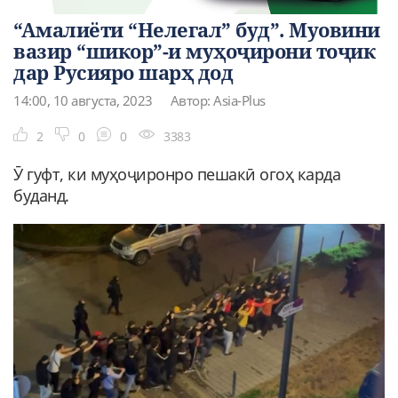
“Амалиёти “Нелегал” буд”. Муовини
вазир “шикор”-и муҳоҷирони тоҷик
дар Русияро шарҳ дод
14:00, 10 августа, 2023
Автор: Asia-Plus
2
0
0
3383
Ӯ гуфт, ки муҳоҷиронро пешакӣ огоҳ карда
буданд.