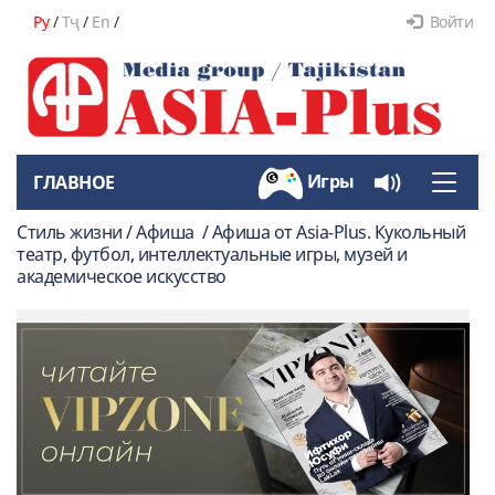
Ру
/
Тҷ
/
En
/
Войти
Игры
ГЛАВНОЕ
Toggle
naviga
Стиль жизни / Афиша / Афиша от Asia-Plus. Кукольный
театр, футбол, интеллектуальные игры, музей и
академическое искусство