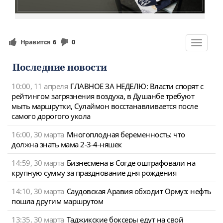
Нравится
6
0
Toggle
navigat
Последние новости
10:00, 11 апреля
ГЛАВНОЕ ЗА НЕДЕЛЮ: Власти спорят с
рейтингом загрязнения воздуха, в Душанбе требуют
мыть маршрутки, Сулаймон восстанавливается после
самого дорогого укола
16:00, 30 марта
Многоплодная беременность: что
должна знать мама 2-3-4-няшек
14:59, 30 марта
Бизнесмена в Согде оштрафовали на
крупную сумму за празднование дня рождения
14:10, 30 марта
Саудовская Аравия обходит Ормуз: нефть
пошла другим маршрутом
13:35, 30 марта
Таджикские боксеры едут на свой