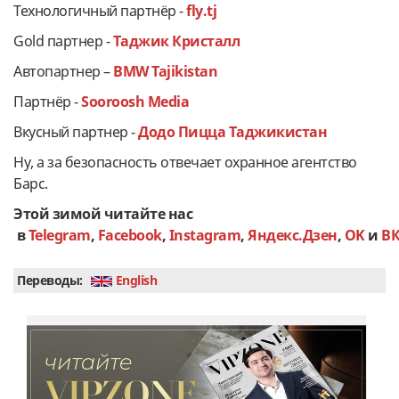
Технологичный партнёр -
fly.tj
Gold партнер -
Таджик Кристалл
Автопартнер –
BMW Tajikistan
Партнёр -
Sooroosh Media
Вкусный партнер -
Додо Пицца Таджикистан
Ну, а за безопасность отвечает охранное агентство
Барс.
Этой зимой читайте нас
в
Telegram
,
Facebook
,
Instagram
,
Яндекс.Дзен
,
OK
и
В
Переводы:
English