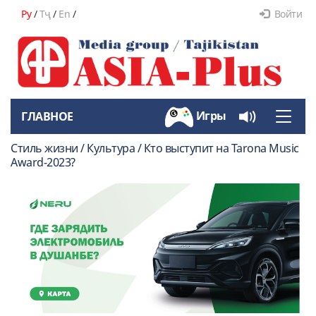
Ру
/
Тҷ
/
En
/
Войти
Игры
ГЛАВНОЕ
Toggle
naviga
Стиль жизни / Культура / Кто выступит на Tarona Music
Award-2023?