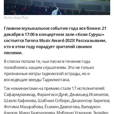
Фото: Asia-Plus
Главное музыкальное событие года все ближе: 21
декабря в 17:00 в концертном зале «Кохи Суруш»
состоится Tarona
Music
Award-2023! Рассказываем,
кто в этом году порадует зрителей своими
песнями.
В список попали те, чьи песни в течение года
полюбились нашим слушателям. Это не только
признанные мэтры таджикской эстрады, но и
восходящие звезды Таджикистана.
Так номинантами на премию стали 17 исполнителей:
Сафармухаммад, Фарангиси Дунё, Джамшед Исмоилов,
Шахло Хафизова, Шабнам Собири, Джахонгир Зарипов,
Фотима Машрабова, Ёсамин Давлатова, Валиджон
Азизов, Мино Бахруллоева, Мубориз Усмонов, Зулайхо