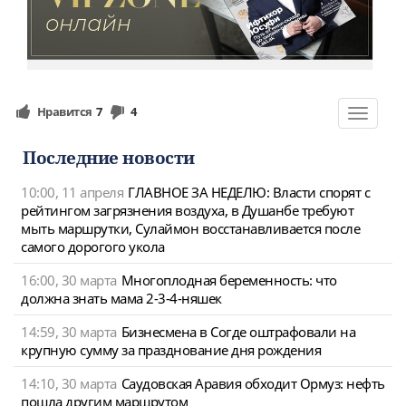
Нравится
7
4
Toggle
navigat
Последние новости
10:00, 11 апреля
ГЛАВНОЕ ЗА НЕДЕЛЮ: Власти спорят с
рейтингом загрязнения воздуха, в Душанбе требуют
мыть маршрутки, Сулаймон восстанавливается после
самого дорогого укола
16:00, 30 марта
Многоплодная беременность: что
должна знать мама 2-3-4-няшек
14:59, 30 марта
Бизнесмена в Согде оштрафовали на
крупную сумму за празднование дня рождения
14:10, 30 марта
Саудовская Аравия обходит Ормуз: нефть
пошла другим маршрутом