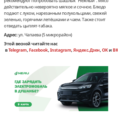
рекомендуют попробовать шашлык "Нежный". Мясо
действительно невероятно мягкое и сочное. Блюдо
подают с луком, нарезанным полукольцами, свежей
зеленью, горячими лепёшками и чаем. Также стоит
отведать цыплят-табака.
Адрес:
ул. Чапаева (5 микрорайон)
Этой весной читайте нас
в
Telegram
,
Facebook
,
Instagram
,
Яндекс.Дзен
,
OK
и
В