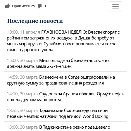
Нравится
25
3
Toggle
navigat
Последние новости
10:00, 11 апреля
ГЛАВНОЕ ЗА НЕДЕЛЮ: Власти спорят с
рейтингом загрязнения воздуха, в Душанбе требуют
мыть маршрутки, Сулаймон восстанавливается после
самого дорогого укола
16:00, 30 марта
Многоплодная беременность: что
должна знать мама 2-3-4-няшек
14:59, 30 марта
Бизнесмена в Согде оштрафовали на
крупную сумму за празднование дня рождения
14:10, 30 марта
Саудовская Аравия обходит Ормуз: нефть
пошла другим маршрутом
13:35, 30 марта
Таджикские боксеры едут на свой
первый Чемпионат Азии под эгидой World Boxing
13:00, 30 марта
В Таджикистане резко подешевело