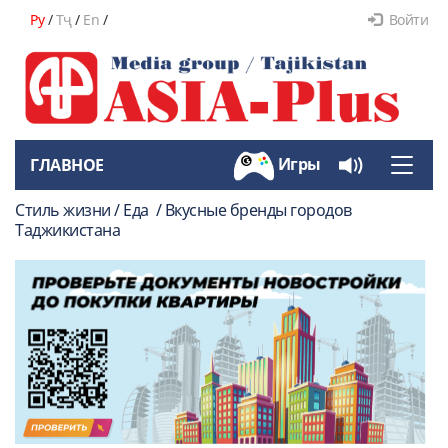
Ру
/
Тҷ
/
En
/
Войти
Игры
ГЛАВНОЕ
Toggle
naviga
Стиль жизни / Еда / Вкусные бренды городов
Таджикистана