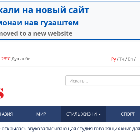
.23°C
Душанбе
Ру
/
Тҷ
/
En
/
 АЗИЯ
МИР
СТИЛЬ ЖИЗНИ
СПОРТ
е открылась звукозаписывающая студия говорящих книг дл