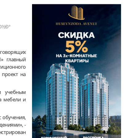
¸Ð½Ð°
 говорящих
П» главный
тиционного
 проект на
и учебным
а мебели и
 обучения,
ениями», -
нстрирован