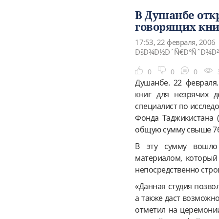
В Душанбе отк
говорящих кни
17:53, 22 февраля, 2006
ÐšÐ¾Ð½Ð´Ñ€Ð°ÑˆÐ¾Ð²
0
0
0
Душанбе. 22 февраля
книг для незрячих д
специалист по исслед
Фонда Таджикистана 
общую сумму свыше 76 
В эту сумму вошло
материалом, который 
непосредственно стр
«Данная студия позво
а также даст возможн
отметил на церемони