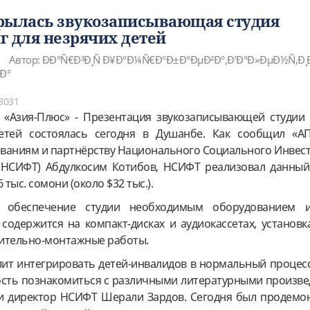
рылась звукозаписывающая студия
г для незрячих детей
Автор: ÐÐ°Ñ€Ð³Ð¸Ñ Ð¥Ð°Ð¼Ñ€Ð°Ð±Ð°ÐµÐ²Ð°,Ð’Ð°Ð»ÐµÐ½Ñ‚Ð
Ð°
3031
. «Азия-Плюс» - Презентация звукозаписывающей студии
етей состоялась сегодня в Душанбе. Как сообщил «А
ованиям и партнёрству Национального Социального Инвес
(НСИФТ) Абдулкосим Котибов, НСИФТ реализовал данный
тыс. сомони (около $32 тыс.).
 обеспечение студии необходимым оборудованием 
содержится на компакт-дисках и аудиокассетах, установк
оительно-монтажные работы.
лит интегрировать детей-инвалидов в нормальный процесс
ость познакомиться с различными литературными произвед
и директор НСИФТ Шерали Зардов. Сегодня был продемо