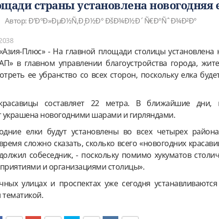
ощади страны установлена новогодняя 
Автор: Ð’Ð°Ð»ÐµÐ½Ñ‚Ð¸Ð½Ð° ÐšÐ¾Ð½Ð´Ñ€Ð°ÑˆÐ¾Ð²Ð°
2038
 «Азия-Плюс» - На главной площади столицы установлена 
АП» в главном управлении благоустройства города, жите
отреть ее убранство со всех сторон, поскольку елка буде
красавицы составляет 22 метра. В ближайшие дни, 
ет украшена новогодними шарами и гирляндами.
одние елки будут установлены во всех четырех района
время сложно сказать, сколько всего «новогодних красави
одолжил собеседник, - поскольку помимо хукуматов столи
дприятиями и организациями столицы».
чных улицах и проспектах уже сегодня устанавливаются
 тематикой.