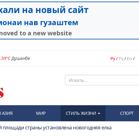
.39°C
Душанбе
Ру
/
Тҷ
/
En
/
 АЗИЯ
МИР
СТИЛЬ ЖИЗНИ
СПОРТ
ой площади страны установлена новогодняя елка