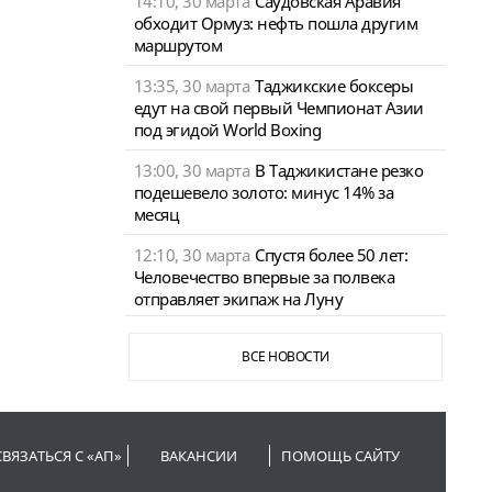
14:10, 30 марта
Саудовская Аравия
обходит Ормуз: нефть пошла другим
маршрутом
13:35, 30 марта
Таджикские боксеры
едут на свой первый Чемпионат Азии
под эгидой World Boxing
13:00, 30 марта
В Таджикистане резко
подешевело золото: минус 14% за
месяц
12:10, 30 марта
Спустя более 50 лет:
Человечество впервые за полвека
отправляет экипаж на Луну
ВСЕ НОВОСТИ
СВЯЗАТЬСЯ С «АП»
ВАКАНСИИ
ПОМОЩЬ САЙТУ