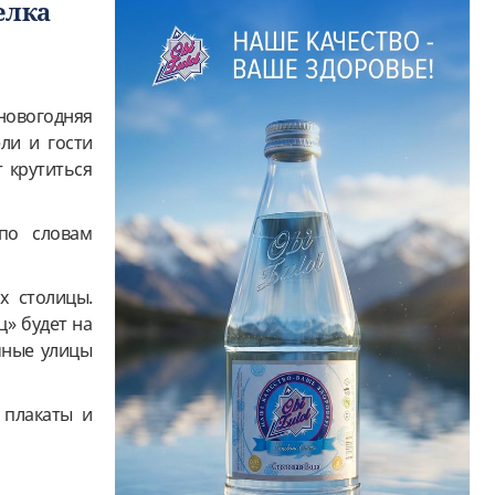
елка
новогодняя
ли и гости
т крутиться
по словам
х столицы.
ц» будет на
чные улицы
 плакаты и