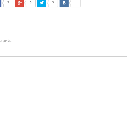
?
?
?