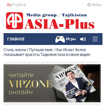
Ру
/
Тҷ
/
En
/
Войти
Игры
ГЛАВНОЕ
Toggle
naviga
Стиль жизни / Путешествия / Как Исмат Холов
показывает красоты Таджикистана в своих видео