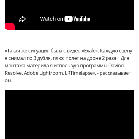
«Такая же ситуация была с видео «Exale». Каждую сцену
я снимал по 3 дубля, плюс полет на дроне 2 раза.
Для
монтажа материла я использую программы Davinci
Resolve, Adobe Lightroom, LRTimelapse», - рассказывает
он.