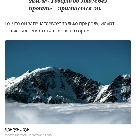
земле». Говорю об этом без
иронии», - признается он.
То, что он запечатлевает только природу, Исмат
объяснил легко: он «влюблен в горы».
Донгуз-Орун
фото kholov_photograph