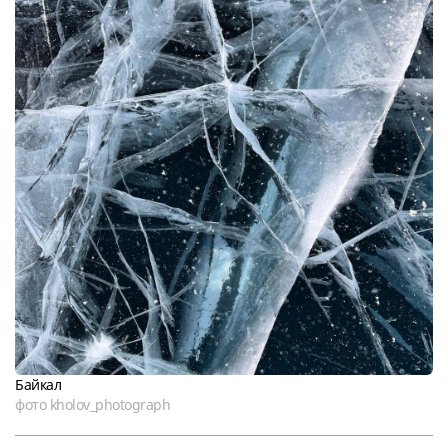
Байкал
фото kholov_photograph