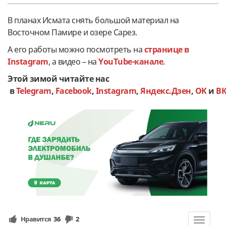
В планах Исмата снять большой материал на
Восточном Памире и озере Сарез.
А его работы можно посмотреть на
странице в
Instagram
, а видео – на
YouTube-канале
.
Этой зимой читайте нас
в
Telegram
,
Facebook
,
Instagram
,
Яндекс.Дзен
,
OK
и
В
Нравится
36
2
Toggle