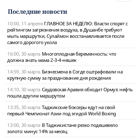
navigat
Последние новости
10:00, 11 апреля
ГЛАВНОЕ ЗА НЕДЕЛЮ: Власти спорят с
рейтингом загрязнения воздуха, в Душанбе требуют
мыть маршрутки, Сулаймон восстанавливается после
самого дорогого укола
16:00, 30 марта
Многоплодная беременность: что
должна знать мама 2-3-4-няшек
14:59, 30 марта
Бизнесмена в Согде оштрафовали на
крупную сумму за празднование дня рождения
14:10, 30 марта
Саудовская Аравия обходит Ормуз: нефть
пошла другим маршрутом
13:35, 30 марта
Таджикские боксеры едут на свой
первый Чемпионат Азии под эгидой World Boxing
13:00, 30 марта
В Таджикистане резко подешевело
золото: минус 14% за месяц