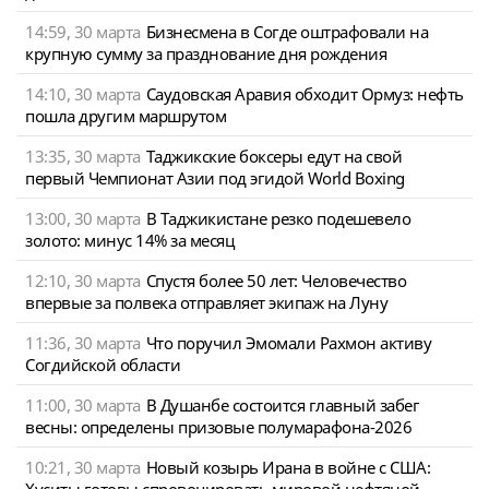
14:59, 30 марта
Бизнесмена в Согде оштрафовали на
крупную сумму за празднование дня рождения
14:10, 30 марта
Саудовская Аравия обходит Ормуз: нефть
пошла другим маршрутом
13:35, 30 марта
Таджикские боксеры едут на свой
первый Чемпионат Азии под эгидой World Boxing
13:00, 30 марта
В Таджикистане резко подешевело
золото: минус 14% за месяц
12:10, 30 марта
Спустя более 50 лет: Человечество
впервые за полвека отправляет экипаж на Луну
11:36, 30 марта
Что поручил Эмомали Рахмон активу
Согдийской области
11:00, 30 марта
В Душанбе состоится главный забег
весны: определены призовые полумарафона-2026
10:21, 30 марта
Новый козырь Ирана в войне с США:
Хуситы готовы спровоцировать мировой нефтяной