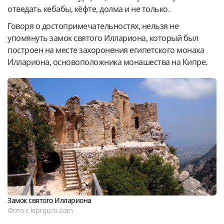
отведать кебабы, кёфте, долма и не только.
Говоря о достопримечательностях, нельзя не
упомянуть замок святого Иллариона, который был
построен на месте захоронения египетского монаха
Иллариона, основоположника монашества на Кипре.
Замок святого Иллариона
Фото с kiprguru.com