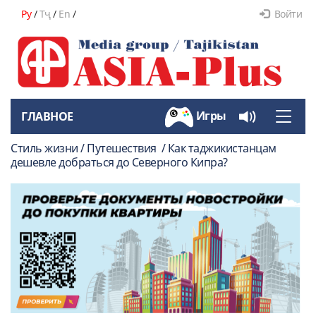
Ру
/
Тҷ
/
En
/
Войти
Игры
ГЛАВНОЕ
Toggle
naviga
Стиль жизни / Путешествия / Как таджикистанцам
дешевле добраться до Северного Кипра?