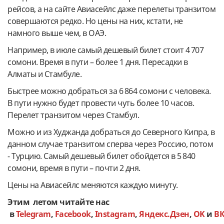
рейсов, а на сайте Авиасейлс даже перелеты транзитом
совершаются редко. Но цены на них, кстати, не
намного выше чем, в ОАЭ.
Например, в июле самый дешевый билет стоит 4 707
сомони. Время в пути – более 1 дня. Пересадки в
Алматы и Стамбуле.
Быстрее можно добраться за 6 864 сомони с человека.
В пути нужно будет провести чуть более 10 часов.
Перелет транзитом через Стамбул.
Можно и из Худжанда добраться до Северного Кипра, в
данном случае транзитом сперва через Россию, потом
- Турцию. Самый дешевый билет обойдется в 5 840
сомони, время в пути – почти 2 дня.
Цены на Авиасейлс меняются каждую минуту.
Этим летом читайте нас
в
Telegram
,
Facebook
,
Instagram
,
Яндекс.Дзен
,
OK
и
В