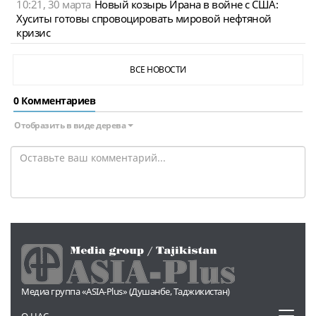
10:21, 30 марта
Новый козырь Ирана в войне с США:
Хуситы готовы спровоцировать мировой нефтяной
кризис
ВСЕ НОВОСТИ
0 Комментариев
Отобразить в виде дерева
Медиа группа «ASIA-Plus» (Душанбе, Таджикистан)
Toggl
О НАС