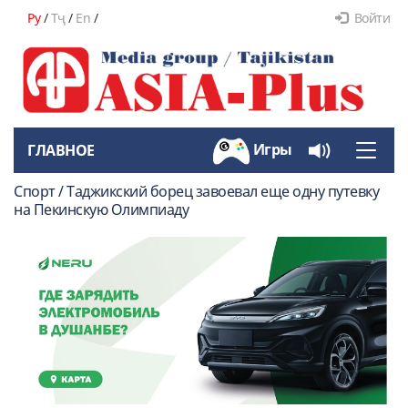
Ру
/
Тҷ
/
En
/
Войти
Игры
ГЛАВНОЕ
Toggle
naviga
Спорт / Таджикский борец завоевал еще одну путевку
на Пекинскую Олимпиаду