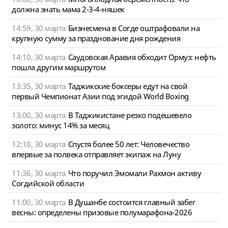
должна знать мама 2-3-4-няшек
14:59, 30 марта
Бизнесмена в Согде оштрафовали на
крупную сумму за празднование дня рождения
14:10, 30 марта
Саудовская Аравия обходит Ормуз: нефть
пошла другим маршрутом
13:35, 30 марта
Таджикские боксеры едут на свой
первый Чемпионат Азии под эгидой World Boxing
13:00, 30 марта
В Таджикистане резко подешевело
золото: минус 14% за месяц
12:10, 30 марта
Спустя более 50 лет: Человечество
впервые за полвека отправляет экипаж на Луну
11:36, 30 марта
Что поручил Эмомали Рахмон активу
Согдийской области
11:00, 30 марта
В Душанбе состоится главный забег
весны: определены призовые полумарафона-2026