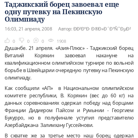
Таджикский борец завоевал еще
одну путевку на Пекинскую
Олимпиаду
16:03, 21 апреля, 2008
Автор: ÐÐ²Ð°Ð· Ð®Ð»Ð´Ð°ÑˆÐµÐ²
0
0
0
1908
Душанбе. 21 апреля. «Азия-Плюс» - Таджикский борец
Виталий Корякин завоевал накануне на
квалификационном олимпийском турнире по вольной
борьбе в Швейцарии очередную путевку на Пекинскую
олимпиаду.
Как сообщили «АП» в Национальном олимпийском
комитете республики, В. Корякин (вес до 60 кг) на
данных соревнованиях одержал победу над борцами
Франции Дидиером Пайсом и Румынии - Георгием
Букурро, но в полуфинале уступил представителю
Азербайджана Залимхану Гуссейнови.
В схватке же за третье место наш борец одержал