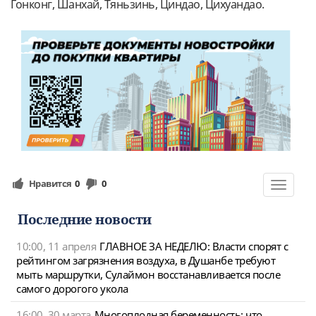
Гонконг, Шанхай, Тяньзинь, Циндао, Цихуандао.
Нравится
0
0
Toggle
navigat
Последние новости
10:00, 11 апреля
ГЛАВНОЕ ЗА НЕДЕЛЮ: Власти спорят с
рейтингом загрязнения воздуха, в Душанбе требуют
мыть маршрутки, Сулаймон восстанавливается после
самого дорогого укола
16:00, 30 марта
Многоплодная беременность: что