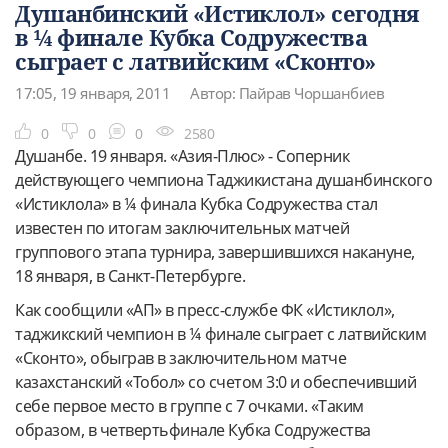
Душанбинский «Истиклол» сегодня
в ¼ финале Кубка Содружества
сыграет с латвийским «Сконто»
17:05, 19 января, 2011
Автор: Пайрав Чоршанбиев
0
0
0
2580
Душанбе. 19 января. «Азия-Плюс» - Соперник
действующего чемпиона Таджикистана душанбинского
«Истиклола» в ¼ финала Кубка Содружества стал
известен по итогам заключительных матчей
группового этапа турнира, завершившихся накануне,
18 января, в Санкт-Петербурге.
Как сообщили «АП» в пресс-службе ФК «Истиклол»,
таджикский чемпион в ¼ финале сыграет с латвийским
«Сконто», обыграв в заключительном матче
казахстанский «Тобол» со счетом 3:0 и обеспечивший
себе первое место в группе с 7 очками. «Таким
образом, в четвертьфинале Кубка Содружества