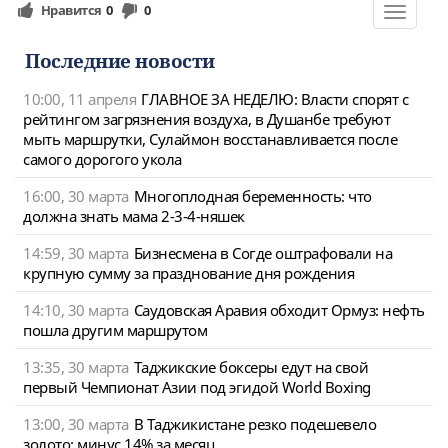
Нравится
0
0
Toggle
navigat
Последние новости
10:00, 11 апреля
ГЛАВНОЕ ЗА НЕДЕЛЮ: Власти спорят с
рейтингом загрязнения воздуха, в Душанбе требуют
мыть маршрутки, Сулаймон восстанавливается после
самого дорогого укола
16:00, 30 марта
Многоплодная беременность: что
должна знать мама 2-3-4-няшек
14:59, 30 марта
Бизнесмена в Согде оштрафовали на
крупную сумму за празднование дня рождения
14:10, 30 марта
Саудовская Аравия обходит Ормуз: нефть
пошла другим маршрутом
13:35, 30 марта
Таджикские боксеры едут на свой
первый Чемпионат Азии под эгидой World Boxing
13:00, 30 марта
В Таджикистане резко подешевело
золото: минус 14% за месяц