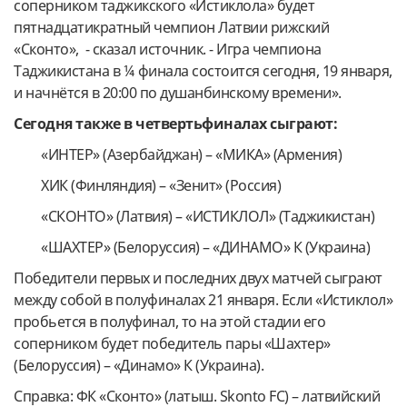
соперником таджикского «Истиклола» будет
пятнадцатикратный чемпион Латвии рижский
«Сконто», - сказал источник. - Игра чемпиона
Таджикистана в ¼ финала состоится сегодня, 19 января,
и начнётся в 20:00 по душанбинскому времени».
Сегодня также в четвертьфиналах сыграют:
«ИНТЕР» (Азербайджан) – «МИКА» (Армения)
ХИК (Финляндия) – «Зенит» (Россия)
«СКОНТО» (Латвия) – «ИСТИКЛОЛ» (Таджикистан)
«ШАХТЕР» (Белоруссия) – «ДИНАМО» К (Украина)
Победители первых и последних двух матчей сыграют
между собой в полуфиналах 21 января. Если «Истиклол»
пробьется в полуфинал, то на этой стадии его
соперником будет победитель пары «Шахтер»
(Белоруссия) – «Динамо» К (Украина).
Справка: ФК «Сконто» (латыш. Skonto FC) – латвийский