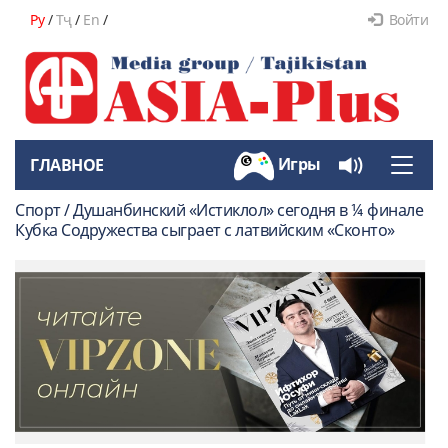
Ру
/
Тҷ
/
En
/
Войти
Игры
ГЛАВНОЕ
Toggle
naviga
Спорт / Душанбинский «Истиклол» сегодня в ¼ финале
Кубка Содружества сыграет с латвийским «Сконто»