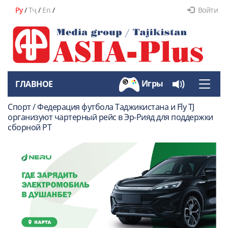
Ру
/
Тҷ
/
En
/
Войти
Игры
ГЛАВНОЕ
Toggle
naviga
Спорт / Федерация футбола Таджикистана и Fly TJ
организуют чартерный рейс в Эр-Рияд для поддержки
сборной РТ