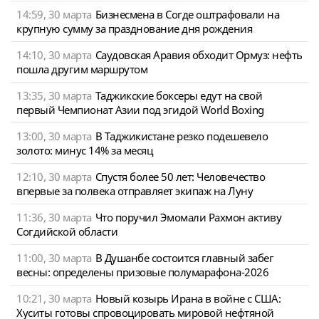
14:59, 30 марта
Бизнесмена в Согде оштрафовали на
крупную сумму за празднование дня рождения
14:10, 30 марта
Саудовская Аравия обходит Ормуз: нефть
пошла другим маршрутом
13:35, 30 марта
Таджикские боксеры едут на свой
первый Чемпионат Азии под эгидой World Boxing
13:00, 30 марта
В Таджикистане резко подешевело
золото: минус 14% за месяц
12:10, 30 марта
Спустя более 50 лет: Человечество
впервые за полвека отправляет экипаж на Луну
11:36, 30 марта
Что поручил Эмомали Рахмон активу
Согдийской области
11:00, 30 марта
В Душанбе состоится главный забег
весны: определены призовые полумарафона-2026
10:21, 30 марта
Новый козырь Ирана в войне с США:
Хуситы готовы спровоцировать мировой нефтяной