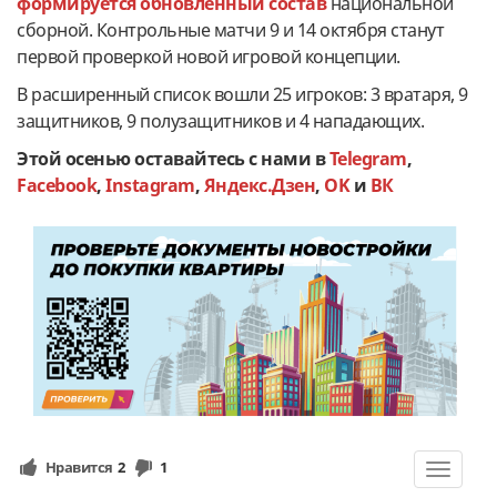
формируется обновленный состав
национальной
сборной. Контрольные матчи 9 и 14 октября станут
первой проверкой новой игровой концепции.
В расширенный список вошли 25 игроков: 3 вратаря, 9
защитников, 9 полузащитников и 4 нападающих.
Этой осенью оставайтесь с нами в
Telegram
,
Facebook
,
Instagram
,
Яндекс.Дзен
,
OK
и
ВК
Нравится
2
1
Toggle
navigat