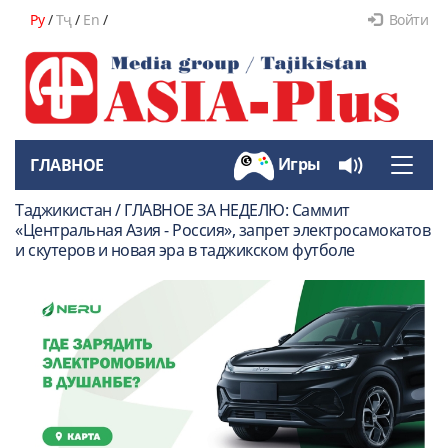
Ру
/
Тҷ
/
En
/
Войти
Игры
ГЛАВНОЕ
Toggle
naviga
Таджикистан / ГЛАВНОЕ ЗА НЕДЕЛЮ: Саммит
«Центральная Азия - Россия», запрет электросамокатов
и скутеров и новая эра в таджикском футболе