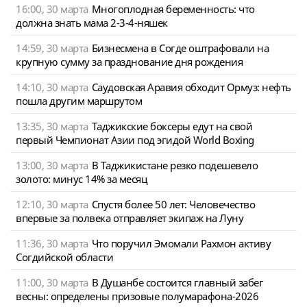
16:00, 30 марта
Многоплодная беременность: что
должна знать мама 2-3-4-няшек
14:59, 30 марта
Бизнесмена в Согде оштрафовали на
крупную сумму за празднование дня рождения
14:10, 30 марта
Саудовская Аравия обходит Ормуз: нефть
пошла другим маршрутом
13:35, 30 марта
Таджикские боксеры едут на свой
первый Чемпионат Азии под эгидой World Boxing
13:00, 30 марта
В Таджикистане резко подешевело
золото: минус 14% за месяц
12:10, 30 марта
Спустя более 50 лет: Человечество
впервые за полвека отправляет экипаж на Луну
11:36, 30 марта
Что поручил Эмомали Рахмон активу
Согдийской области
11:00, 30 марта
В Душанбе состоится главный забег
весны: определены призовые полумарафона-2026