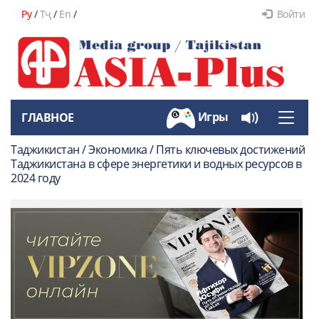
Ру
/
Тҷ
/
En
/
Войти
Игры
ГЛАВНОЕ
Toggle
naviga
Таджикистан / Экономика / Пять ключевых достижений
Таджикистана в сфере энергетики и водных ресурсов в
2024 году