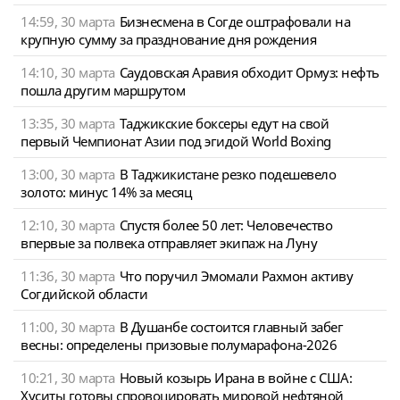
14:59, 30 марта
Бизнесмена в Согде оштрафовали на
крупную сумму за празднование дня рождения
14:10, 30 марта
Саудовская Аравия обходит Ормуз: нефть
пошла другим маршрутом
13:35, 30 марта
Таджикские боксеры едут на свой
первый Чемпионат Азии под эгидой World Boxing
13:00, 30 марта
В Таджикистане резко подешевело
золото: минус 14% за месяц
12:10, 30 марта
Спустя более 50 лет: Человечество
впервые за полвека отправляет экипаж на Луну
11:36, 30 марта
Что поручил Эмомали Рахмон активу
Согдийской области
11:00, 30 марта
В Душанбе состоится главный забег
весны: определены призовые полумарафона-2026
10:21, 30 марта
Новый козырь Ирана в войне с США:
Хуситы готовы спровоцировать мировой нефтяной