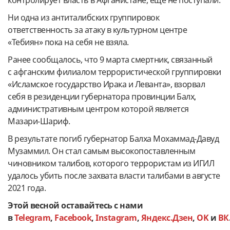
Ни одна из антиталибских группировок
ответственность за атаку в культурном центре
«Тебиян» пока на себя не взяла.
Ранее сообщалось, что 9 марта смертник, связанный
с афганским филиалом террористической группировки
«Исламское государство Ирака и Леванта», взорвал
себя в резиденции губернатора провинции Балх,
административным центром которой является
Мазари-Шариф.
В результате погиб губернатор Балха Мохаммад-Давуд
Музаммил. Он стал самым высокопоставленным
чиновником талибов, которого террористам из ИГИЛ
удалось убить после захвата власти талибами в августе
2021 года.
Этой весной оставайтесь с нами
в
Telegram
,
Facebook
,
Instagram
,
Яндекс.Дзен
,
OK
и
ВК