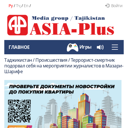
Ру
/
Тҷ
/
En
/
Войти
Игры
ГЛАВНОЕ
Toggle
naviga
Таджикистан / Происшествия / Террорист-смертник
подорвал себя на мероприятии журналистов в Мазари-
Шарифе