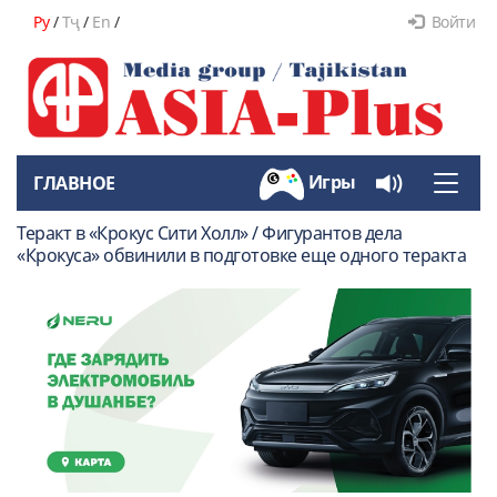
Ру
/
Тҷ
/
En
/
Войти
Игры
ГЛАВНОЕ
Toggle
naviga
Теракт в «Крокус Сити Холл» / Фигурантов дела
«Крокуса» обвинили в подготовке еще одного теракта