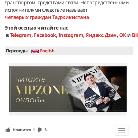
транспортом, средствами связи. Непосредственными
исполнителями следствие называет
четверых граждан Таджикистана
.
Этой осенью читайте нас
в
Telegram
,
Facebook
,
Instagram
,
Яндекс.Дзен
,
OK
и
В
Переводы:
English
Нравится
1
3
Toggle
navigat