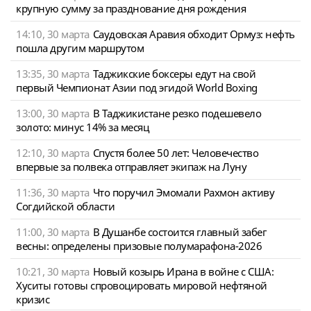
крупную сумму за празднование дня рождения
14:10, 30 марта
Саудовская Аравия обходит Ормуз: нефть
пошла другим маршрутом
13:35, 30 марта
Таджикские боксеры едут на свой
первый Чемпионат Азии под эгидой World Boxing
13:00, 30 марта
В Таджикистане резко подешевело
золото: минус 14% за месяц
12:10, 30 марта
Спустя более 50 лет: Человечество
впервые за полвека отправляет экипаж на Луну
11:36, 30 марта
Что поручил Эмомали Рахмон активу
Согдийской области
11:00, 30 марта
В Душанбе состоится главный забег
весны: определены призовые полумарафона-2026
10:21, 30 марта
Новый козырь Ирана в войне с США:
Хуситы готовы спровоцировать мировой нефтяной
кризис