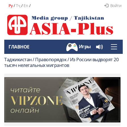
Ру
/
Тҷ
/
En
/
Войти
Игры
ГЛАВНОЕ
Toggle
naviga
Таджикистан / Правопорядок / Из России выдворят 20
тысяч нелегальных мигрантов