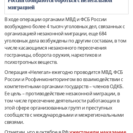
России собираются бороться с нелегальной
миграцией
В ходе операции органами МВД и ФСБ России
возбуждено более 4 тысяч уголовных дел, связанных с
организацией незаконной миграции, еще 684
уголовных дела возбуждены по другим составам, в том
числе касающимся незаконного пересечения
госграницы, оборота оружия, наркотиков и
психотропных веществ.
Операция «Нелегал» ежегодно проводится МВД, ФСБ
России и Росфинмониторингом во взаимодействии с
компетентными органами государств – членов ОДКБ.
Ее цель – противодействие незаконной миграции, в
том числе пресечение деятельности работающих в
этой сфере организованных групп и преступных
сообществ с международными и межрегиональными
связями.
Отметим, что в октябре в РФ
ужесточили наказание