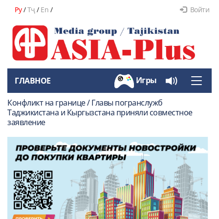
Ру
/
Тҷ
/
En
/
Войти
Игры
ГЛАВНОЕ
Toggle
naviga
Конфликт на границе / Главы погранслужб
Таджикистана и Кыргызстана приняли совместное
заявление