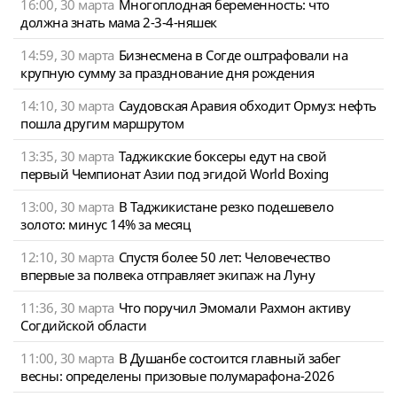
16:00, 30 марта
Многоплодная беременность: что
должна знать мама 2-3-4-няшек
14:59, 30 марта
Бизнесмена в Согде оштрафовали на
крупную сумму за празднование дня рождения
14:10, 30 марта
Саудовская Аравия обходит Ормуз: нефть
пошла другим маршрутом
13:35, 30 марта
Таджикские боксеры едут на свой
первый Чемпионат Азии под эгидой World Boxing
13:00, 30 марта
В Таджикистане резко подешевело
золото: минус 14% за месяц
12:10, 30 марта
Спустя более 50 лет: Человечество
впервые за полвека отправляет экипаж на Луну
11:36, 30 марта
Что поручил Эмомали Рахмон активу
Согдийской области
11:00, 30 марта
В Душанбе состоится главный забег
весны: определены призовые полумарафона-2026