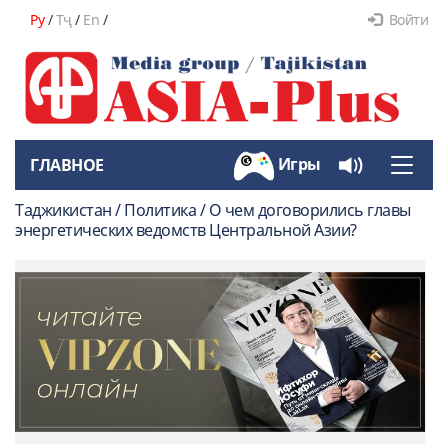
Ру
/
Тҷ
/
En
/
Войти
Игры
ГЛАВНОЕ
Toggle
naviga
Таджикистан / Политика / О чем договорились главы
энергетических ведомств Центральной Азии?