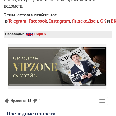
ведомств.
Этим летом читайте нас
в
Telegram
,
Facebook
,
Instagram
,
Яндекс.Дзен
,
OK
и
В
Переводы:
English
Нравится
15
1
Toggle
navigat
Последние новости