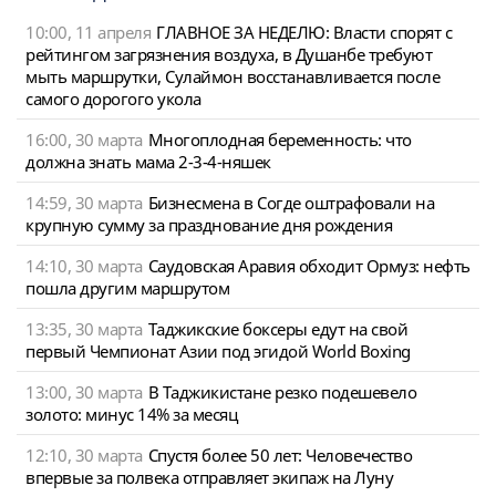
10:00, 11 апреля
ГЛАВНОЕ ЗА НЕДЕЛЮ: Власти спорят с
рейтингом загрязнения воздуха, в Душанбе требуют
мыть маршрутки, Сулаймон восстанавливается после
самого дорогого укола
16:00, 30 марта
Многоплодная беременность: что
должна знать мама 2-3-4-няшек
14:59, 30 марта
Бизнесмена в Согде оштрафовали на
крупную сумму за празднование дня рождения
14:10, 30 марта
Саудовская Аравия обходит Ормуз: нефть
пошла другим маршрутом
13:35, 30 марта
Таджикские боксеры едут на свой
первый Чемпионат Азии под эгидой World Boxing
13:00, 30 марта
В Таджикистане резко подешевело
золото: минус 14% за месяц
12:10, 30 марта
Спустя более 50 лет: Человечество
впервые за полвека отправляет экипаж на Луну