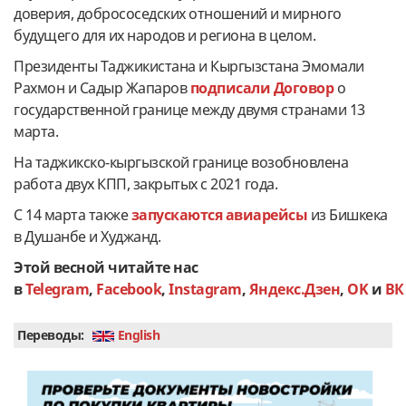
доверия, добрососедских отношений и мирного
будущего для их народов и региона в целом.
Президенты Таджикистана и Кыргызстана Эмомали
Рахмон и Садыр Жапаров
подписали Договор
о
государственной границе между двумя странами 13
марта.
На таджикско-кыргызской границе возобновлена
работа двух КПП, закрытых с 2021 года.
С 14 марта также
запускаются авиарейсы
из Бишкека
в Душанбе и Худжанд.
Этой весной читайте нас
в
Telegram
,
Facebook
,
Instagram
,
Яндекс.Дзен
,
OK
и
ВК
Переводы:
English