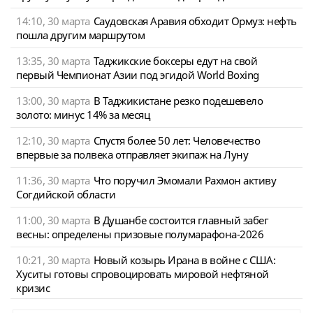
14:10, 30 марта
Саудовская Аравия обходит Ормуз: нефть
пошла другим маршрутом
13:35, 30 марта
Таджикские боксеры едут на свой
первый Чемпионат Азии под эгидой World Boxing
13:00, 30 марта
В Таджикистане резко подешевело
золото: минус 14% за месяц
12:10, 30 марта
Спустя более 50 лет: Человечество
впервые за полвека отправляет экипаж на Луну
11:36, 30 марта
Что поручил Эмомали Рахмон активу
Согдийской области
11:00, 30 марта
В Душанбе состоится главный забег
весны: определены призовые полумарафона-2026
10:21, 30 марта
Новый козырь Ирана в войне с США:
Хуситы готовы спровоцировать мировой нефтяной
кризис