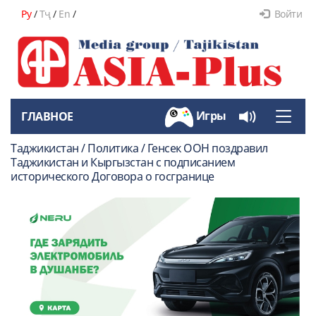
Ру
/
Тҷ
/
En
/
Войти
Игры
ГЛАВНОЕ
Toggle
naviga
Таджикистан / Политика / Генcек ООН поздравил
Таджикистан и Кыргызстан с подписанием
исторического Договора о госгранице