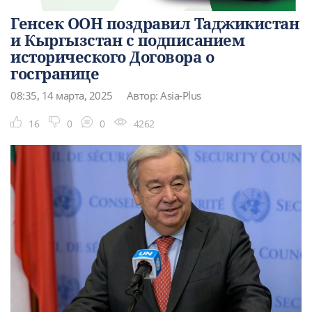
Генcек ООН поздравил Таджикистан
и Кыргызстан с подписанием
исторического Договора о
госгранице
08:35, 14 марта, 2025
Автор: Asia-Plus
16
0
0
4262