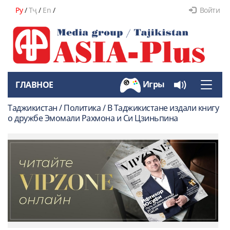
Ру
/
Тҷ
/
En
/
Войти
Игры
ГЛАВНОЕ
Toggle
naviga
Таджикистан / Политика / В Таджикистане издали книгу
о дружбе Эмомали Рахмона и Си Цзиньпина