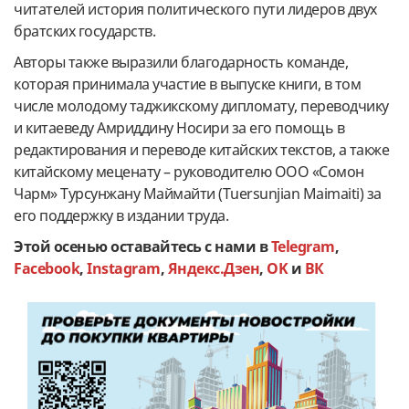
читателей история политического пути лидеров двух
братских государств.
Авторы также выразили благодарность команде,
которая принимала участие в выпуске книги, в том
числе молодому таджикскому дипломату, переводчику
и китаеведу Амриддину Носири за его помощь в
редактирования и переводе китайских текстов, а также
китайскому меценату – руководителю ООО «Сомон
Чарм» Турсунжану Маймайти (Tuersunjian Maimaiti) за
его поддержку в издании труда.
Этой осенью оставайтесь с нами в
Telegram
,
Facebook
,
Instagram
,
Яндекс.Дзен
,
OK
и
ВК