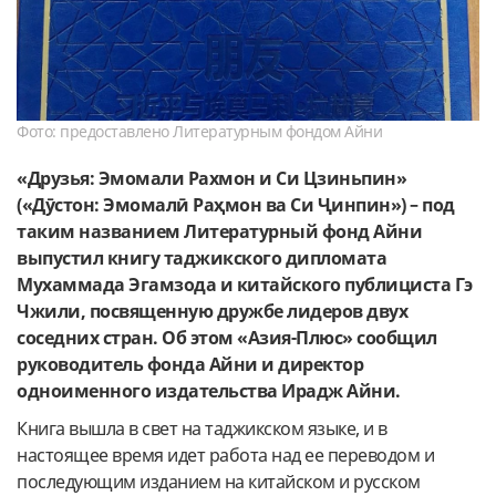
Фото: предоставлено Литературным фондом Айни
«Друзья: Эмомали Рахмон и Си Цзиньпин»
(«Дӯстон: Эмомалӣ Раҳмон ва Си Ҷинпин») – под
таким названием Литературный фонд Айни
выпустил книгу таджикского дипломата
Мухаммада Эгамзода и китайского публициста Гэ
Чжили, посвященную дружбе лидеров двух
соседних стран. Об этом «Азия-Плюс» сообщил
руководитель фонда Айни и директор
одноименного издательства Ирадж Айни.
Книга вышла в свет на таджикском языке, и в
настоящее время идет работа над ее переводом и
последующим изданием на китайском и русском