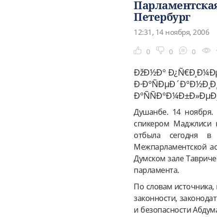
Парламентская
Петербург
12:31, 14 ноября, 2006
0
0
0
ÐžÐ½Ð° Ð¿Ñ€Ð¸Ð¼Ðµ
Ð·Ð°ÑÐµÐ´Ð°Ð½Ð¸
Ð°ÑÑÐ°Ð¼Ð±Ð»ÐµÐ¸
Душанбе. 14 ноября. 
спикером Маджлиси н
отбыла сегодня в 
Межпарламентской асс
Думском зале Тавриче
парламента.
По словам источника,
законности, законода
и безопасности Абду