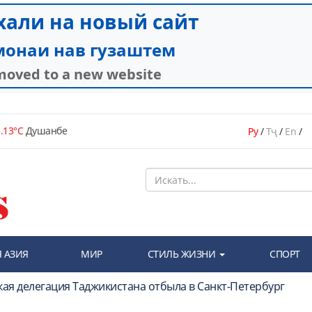
.13°C
Душанбе
Ру
/
Тҷ
/
En
/
 АЗИЯ
МИР
СТИЛЬ ЖИЗНИ
СПОРТ
кая делегация Таджикистана отбыла в Санкт-Петербург