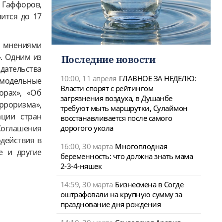
 Гаффоров,
ится до 17
а мнениями
». Одним из
Последние новости
дательства
10:00, 11 апреля
ГЛАВНОЕ ЗА НЕДЕЛЮ:
 модельные
Власти спорят с рейтингом
орах», «Об
загрязнения воздуха, в Душанбе
рроризма»,
требуют мыть маршрутки, Сулаймон
ации стран
восстанавливается после самого
оглашения
дорогого укола
действия в
16:00, 30 марта
Многоплодная
е и другие
беременность: что должна знать мама
2-3-4-няшек
14:59, 30 марта
Бизнесмена в Согде
оштрафовали на крупную сумму за
празднование дня рождения