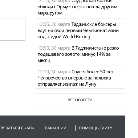
14:10, 30 марта
Саудовская Аравия
обходит Ормуз: нефть пошла другим
маршрутом
13:35, 30 марта
Таджикские боксеры
едут на свой первый Чемпионат Азии
под эгидой World Boxing
13:00, 30 марта
В Таджикистане резко
подешевело золото: минус 14% за
месяц
12:10, 30 марта
Спустя более 50 лет:
Человечество впервые за полвека
отправляет экипаж на Луну
ВСЕ НОВОСТИ
СВЯЗАТЬСЯ С «АП»
ВАКАНСИИ
ПОМОЩЬ САЙТУ