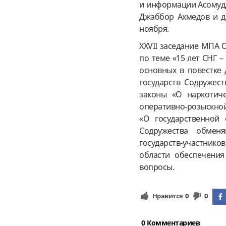
и информации Асомудд
Джаббор Ахмедов и др
ноября.
XXVII заседание МПА 
по теме «15 лет СНГ 
основных в повестке 
государств Содружест
законы «О наркотиче
оперативно-розыскной
«О государственной 
Содружества обмен
государств-участнико
области обеспечения
вопросы.
Нравится
0
0
0 Комментариев