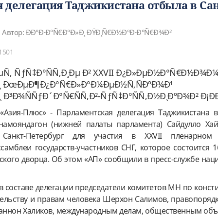
 делегация Таджикистана отбыла в Сан
Автор: ÐÐ°Ð·Ð°Ñ€Ð°Ð»Ð¸ ÐŸÐ¸Ñ€Ð½Ð°Ð·Ð°Ñ€Ð¾Ð²
1501
Ñ‚ ÑƒÑ‡Ð°ÑÑ‚Ð¸Ðµ Ð² XXVII Ð¿Ð»ÐµÐ½Ð°Ñ€Ð½Ð¾Ð
Ð¸ ÐœÐµÐ¶Ð¿Ð°Ñ€Ð»Ð°Ð¼ÐµÐ½Ñ‚ÑÐºÐ¾Ð¹
 Ð³Ð¾ÑÑƒÐ´Ð°Ñ€ÑÑ‚Ð²-ÑƒÑ‡Ð°ÑÑ‚Ð½Ð¸ÐºÐ¾Ð² Ð¡ÐÐ
«Азия-Плюс» - Парламентская делегация Таджикистана в
амояндагон (нижней палаты парламента) Сайдулло Ха
Санкт-Петербург для участия в XXVII пленарном 
амблеи государств-участников СНГ, которое состоится 1
ского дворца. Об этом «АП» сообщили в пресс-службе нац
 в составе делегации председатели комитетов МН по конс
тельству и правам человека Шерхон Салимов, правопорядк
маннон Халиков, международным делам, общественным об