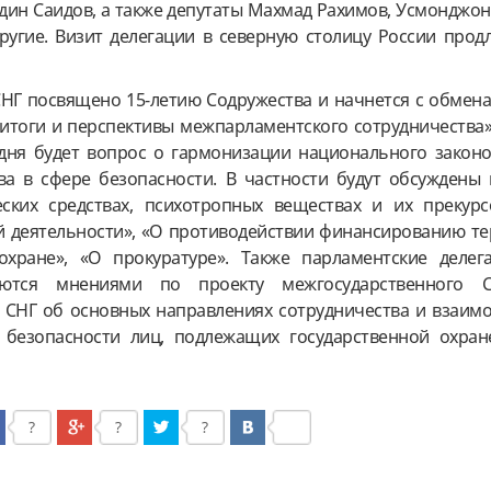
ин Саидов, а также депутаты Махмад Рахимов, Усмонджон
угие. Визит делегации в северную столицу России продл
СНГ посвящено 15-летию Содружества и начнется с обмен
– итоги и перспективы межпарламентского сотрудничества
дня будет вопрос о гармонизации национального законо
ва в сфере безопасности. В частности будут обсуждены
ских средствах, психотропных веществах и их прекурс
 деятельности», «О противодействии финансированию те
охране», «О прокуратуре». Также парламентские делег
яются мнениями по проекту межгосударственного С
в СНГ об основных направлениях сотрудничества и взаимо
 безопасности лиц, подлежащих государственной охран
?
?
?