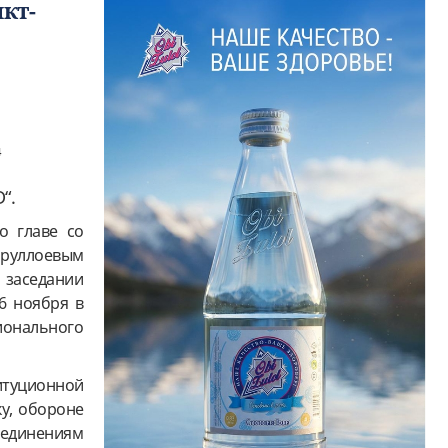
кт-
¼
“.
о главе со
йруллоевым
заседании
6 ноября в
ионального
титуционной
у, обороне
ъединениям