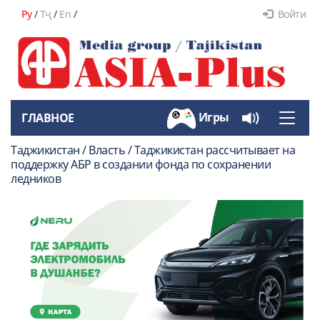
Ру
/
Тҷ
/
En
/
Войти
Игры
ГЛАВНОЕ
Toggle
naviga
Таджикистан / Власть / Таджикистан рассчитывает на
поддержку АБР в создании фонда по сохранении
ледников