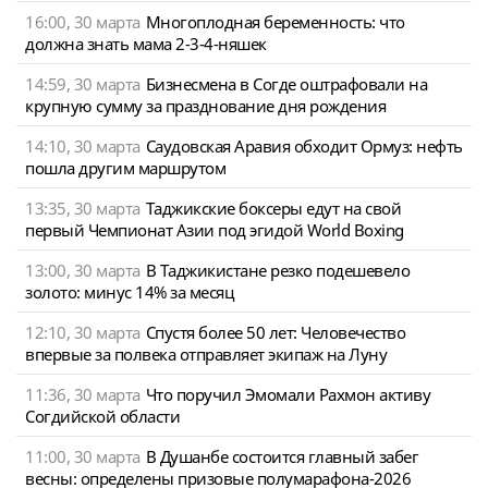
16:00, 30 марта
Многоплодная беременность: что
должна знать мама 2-3-4-няшек
14:59, 30 марта
Бизнесмена в Согде оштрафовали на
крупную сумму за празднование дня рождения
14:10, 30 марта
Саудовская Аравия обходит Ормуз: нефть
пошла другим маршрутом
13:35, 30 марта
Таджикские боксеры едут на свой
первый Чемпионат Азии под эгидой World Boxing
13:00, 30 марта
В Таджикистане резко подешевело
золото: минус 14% за месяц
12:10, 30 марта
Спустя более 50 лет: Человечество
впервые за полвека отправляет экипаж на Луну
11:36, 30 марта
Что поручил Эмомали Рахмон активу
Согдийской области
11:00, 30 марта
В Душанбе состоится главный забег
весны: определены призовые полумарафона-2026