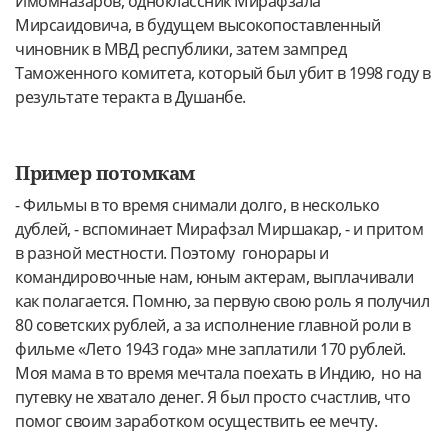
Имомназаров, одноклассник Мирафзала
Мирсаидовича, в будущем высокопоставленный
чиновник в МВД республики, затем зампред
Таможенного комитета, который был убит в 1998 году в
результате теракта в Душанбе.
Пример потомкам
- Фильмы в то время снимали долго, в несколько
дублей, - вспоминает Мирафзал Миршакар, - и притом
в разной местности. Поэтому гонорары и
командировочные нам, юным актерам, выплачивали
как полагается. Помню, за первую свою роль я получил
80 советских рублей, а за исполнение главной роли в
фильме «Лето 1943 года» мне заплатили 170 рублей.
Моя мама в то время мечтала поехать в Индию, но на
путевку не хватало денег. Я был просто счастлив, что
помог своим заработком осуществить ее мечту.