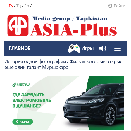
Ру
/
Тҷ
/
En
/
Войти
Игры
ГЛАВНОЕ
Toggle
naviga
История одной фотографии / Фильм, который открыл
еще один талант Миршакара