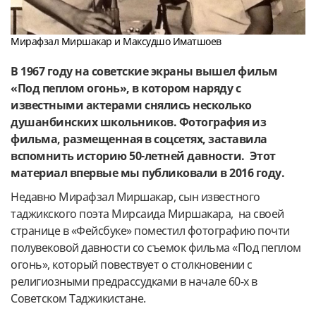
Мирафзал Миршакар и Максудшо Иматшоев
В 1967 году на советские экраны вышел фильм
«Под пеплом огонь», в котором наряду с
известными актерами снялись несколько
душанбинских школьников. Фотография из
фильма, размещенная в соцсетях, заставила
вспомнить историю 50-летней давности. Этот
материал впервые мы публиковали в 2016 году.
Недавно Мирафзал Миршакар, сын известного
таджикского поэта Мирсаида Миршакара, на своей
странице в «Фейсбуке» поместил фотографию почти
полувековой давности со съемок фильма «Под пеплом
огонь», который повествует о столкновении с
религиозными предрассудками в начале 60-х в
Советском Таджикистане.