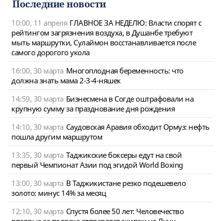
Последние новости
10:00, 11 апреля
ГЛАВНОЕ ЗА НЕДЕЛЮ: Власти спорят с
рейтингом загрязнения воздуха, в Душанбе требуют
мыть маршрутки, Сулаймон восстанавливается после
самого дорогого укола
16:00, 30 марта
Многоплодная беременность: что
должна знать мама 2-3-4-няшек
14:59, 30 марта
Бизнесмена в Согде оштрафовали на
крупную сумму за празднование дня рождения
14:10, 30 марта
Саудовская Аравия обходит Ормуз: нефть
пошла другим маршрутом
13:35, 30 марта
Таджикские боксеры едут на свой
первый Чемпионат Азии под эгидой World Boxing
13:00, 30 марта
В Таджикистане резко подешевело
золото: минус 14% за месяц
12:10, 30 марта
Спустя более 50 лет: Человечество
впервые за полвека отправляет экипаж на Луну