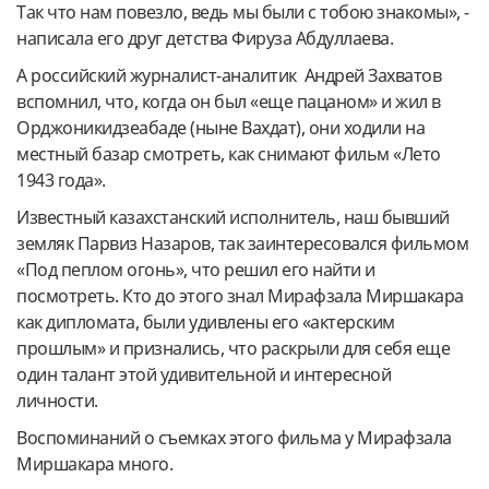
Так что нам повезло, ведь мы были с тобою знакомы», -
написала его друг детства Фируза Абдуллаева.
А российский журналист-аналитик Андрей Захватов
вспомнил, что, когда он был «еще пацаном» и жил в
Орджоникидзеабаде (ныне Вахдат), они ходили на
местный базар смотреть, как снимают фильм «Лето
1943 года».
Известный казахстанский исполнитель, наш бывший
земляк Парвиз Назаров, так заинтересовался фильмом
«Под пеплом огонь», что решил его найти и
посмотреть. Кто до этого знал Мирафзала Миршакара
как дипломата, были удивлены его «актерским
прошлым» и признались, что раскрыли для себя еще
один талант этой удивительной и интересной
личности.
Воспоминаний о съемках этого фильма у Мирафзала
Миршакара много.