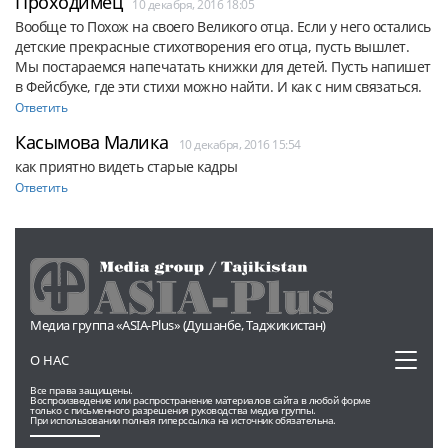
Проходимец
10 декабря, 2016 18:05
Вообще то Похож на своего Великого отца. Если у него остались 
детские прекрасные стихотворения его отца, пусть вышлет. 
Мы постараемся напечатать книжки для детей. Пусть напишет 
в Фейсбуке, где эти стихи можно найти. И как с ним связаться.
Ответить
Касымова Малика
10 декабря, 2016 15:54
как приятно видеть старые кадры
Ответить
Медиа группа «ASIA-Plus» (Душанбе, Таджикистан)
Toggl
О НАС
naviga
Все права защищены.
Воспроизведение или распространение материалов сайта в любой форме
только с письменного разрешения руководства медиа группы.
При использовании полная гиперссылка на источник обязательна.