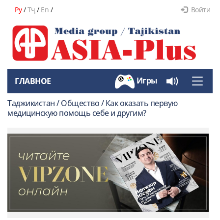
Ру
/
Тҷ
/
En
/
Войти
Игры
ГЛАВНОЕ
Toggle
naviga
Таджикистан / Общество / Как оказать первую
медицинскую помощь себе и другим?