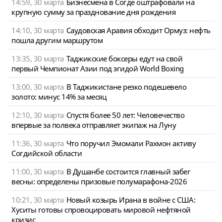
14:59, 30 марта
Бизнесмена в Согде оштрафовали на
крупную сумму за празднование дня рождения
14:10, 30 марта
Саудовская Аравия обходит Ормуз: нефть
пошла другим маршрутом
13:35, 30 марта
Таджикские боксеры едут на свой
первый Чемпионат Азии под эгидой World Boxing
13:00, 30 марта
В Таджикистане резко подешевело
золото: минус 14% за месяц
12:10, 30 марта
Спустя более 50 лет: Человечество
впервые за полвека отправляет экипаж на Луну
11:36, 30 марта
Что поручил Эмомали Рахмон активу
Согдийской области
11:00, 30 марта
В Душанбе состоится главный забег
весны: определены призовые полумарафона-2026
10:21, 30 марта
Новый козырь Ирана в войне с США:
Хуситы готовы спровоцировать мировой нефтяной
кризис