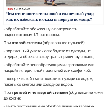
18:00
5 июля, 2025
Чем отличаются тепловой и солнечный удар,
как их избежать и оказать первую помощь?
- обработайте обожженную поверхность
водоспиртовым 1/1 раствором.
При
второй степени
(образование пузырей):
- пораженный участок освободите от одежды, не
отдирая, а обрезая вокруг раны прилипшую ткань;
- обработайте пенообразующими аэрозолями или
накройте стерильной простыней или салфеткой;
- поверх чистой ткани положите пузыри со льдом,
пакеты со снегом или холодной водой.
При
третьей и четвертой степени
(обугливание кожи
до кости):
- дайте пострадавшему обезболивающие таблетки;