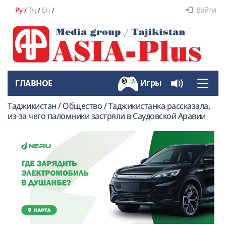
Ру
/
Тҷ
/
En
/
Войти
Игры
ГЛАВНОЕ
Toggle
naviga
Таджикистан / Общество / Таджикистанка рассказала,
из-за чего паломники застряли в Саудовской Аравии