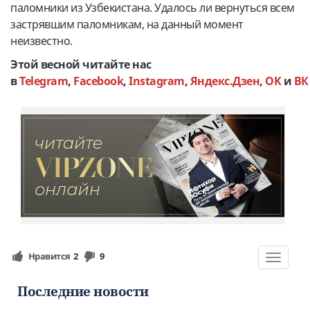
паломники из Узбекистана. Удалось ли вернуться всем
застрявшим паломникам, на данный момент
неизвестно.
Этой весной читайте нас
в
Telegram
,
Facebook
,
Instagram
,
Яндекс.Дзен
,
OK
и
ВК
Нравится
2
9
Toggle
navigat
Последние новости