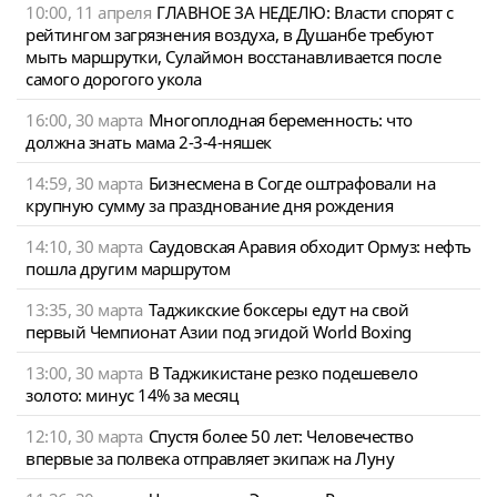
10:00, 11 апреля
ГЛАВНОЕ ЗА НЕДЕЛЮ: Власти спорят с
рейтингом загрязнения воздуха, в Душанбе требуют
мыть маршрутки, Сулаймон восстанавливается после
самого дорогого укола
16:00, 30 марта
Многоплодная беременность: что
должна знать мама 2-3-4-няшек
14:59, 30 марта
Бизнесмена в Согде оштрафовали на
крупную сумму за празднование дня рождения
14:10, 30 марта
Саудовская Аравия обходит Ормуз: нефть
пошла другим маршрутом
13:35, 30 марта
Таджикские боксеры едут на свой
первый Чемпионат Азии под эгидой World Boxing
13:00, 30 марта
В Таджикистане резко подешевело
золото: минус 14% за месяц
12:10, 30 марта
Спустя более 50 лет: Человечество
впервые за полвека отправляет экипаж на Луну