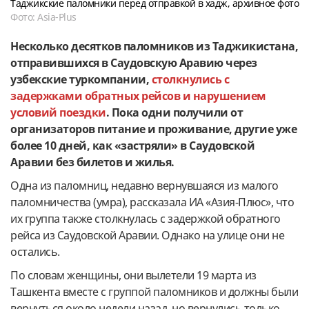
Таджикские паломники перед отправкой в хадж, архивное фото
Фото: Asia-Plus
Несколько десятков паломников из Таджикистана,
отправившихся в Саудовскую Аравию через
узбекские туркомпании,
столкнулись с
задержками обратных рейсов и нарушением
условий поездки
. Пока одни получили от
организаторов питание и проживание, другие уже
более 10 дней, как «застряли» в Саудовской
Аравии без билетов и жилья.
Одна из паломниц, недавно вернувшаяся из малого
паломничества (умра), рассказала ИА «Азия-Плюс», что
их группа также столкнулась с задержкой обратного
рейса из Саудовской Аравии. Однако на улице они не
остались.
По словам женщины, они вылетели 19 марта из
Ташкента вместе с группой паломников и должны были
вернуться около недели назад, но вернулись только