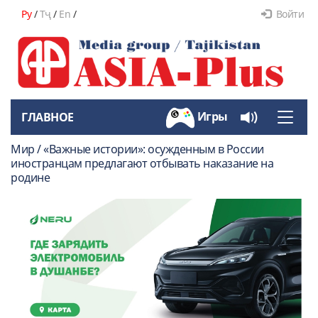
Ру
/
Тҷ
/
En
/
Войти
Игры
ГЛАВНОЕ
Toggle
naviga
Мир / «Важные истории»: осужденным в России
иностранцам предлагают отбывать наказание на
родине