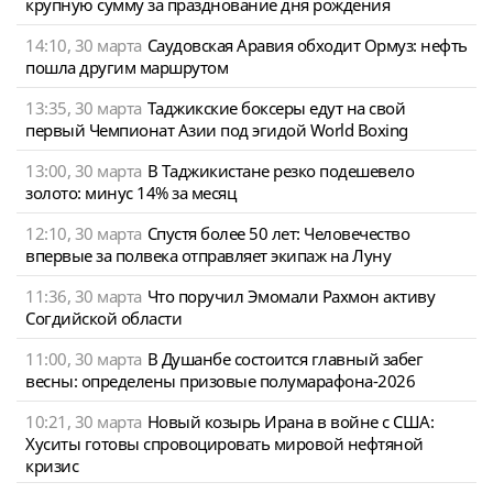
крупную сумму за празднование дня рождения
14:10, 30 марта
Саудовская Аравия обходит Ормуз: нефть
пошла другим маршрутом
13:35, 30 марта
Таджикские боксеры едут на свой
первый Чемпионат Азии под эгидой World Boxing
13:00, 30 марта
В Таджикистане резко подешевело
золото: минус 14% за месяц
12:10, 30 марта
Спустя более 50 лет: Человечество
впервые за полвека отправляет экипаж на Луну
11:36, 30 марта
Что поручил Эмомали Рахмон активу
Согдийской области
11:00, 30 марта
В Душанбе состоится главный забег
весны: определены призовые полумарафона-2026
10:21, 30 марта
Новый козырь Ирана в войне с США:
Хуситы готовы спровоцировать мировой нефтяной
кризис