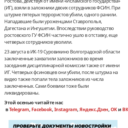
Ростова, действуя от имени «Исламского государства»
(ИГ), взяли в заложники двоих сотрудников ФСИН. При
штурме пятерых террористов убили, одного ранили.
Нападавшие были уроженцами Ставрополья,
Дагестана и Ингушетии. Впоследствии руководство
ростовского ГУ ФСИН частично ушло в отставку, еще
четверых сотрудников уволили.
23 августа в ИК-19 Суровикино Волгоградской области
заключенные захватили заложников во время
заседания дисциплинарной комиссии также от имени
ИГ. Четверых фсиновцев они убили, после штурма на
видео также попали тела заложников из числа
заключенных. Сами боевики тоже были
ликвидированы.
Этой осенью читайте нас
в
Telegram
,
Facebook
,
Instagram
,
Яндекс.Дзен
,
OK
и
В