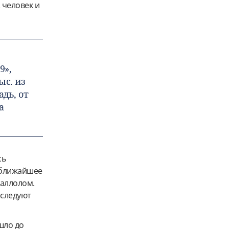
 человек и
9»,
ыс. из
дь, от
а
сь
в ближайшее
таллолом.
бследуют
шло до