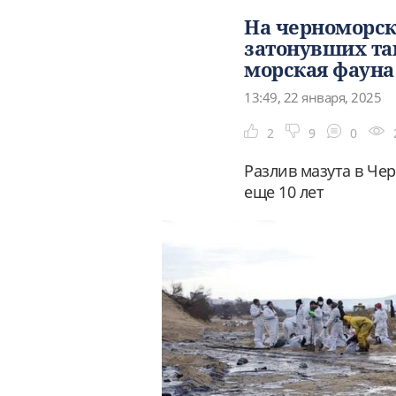
На черноморск
затонувших та
морская фауна
13:49, 22 января, 2025
2
9
0
Разлив мазута в Че
еще 10 лет