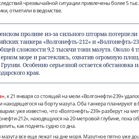
следствий чрезвычайной ситуации привлечены более 5 тыс.
ики, отметили в ведомстве.
ченском проливе из-за сильного шторма потерпели
сийских танкера «Волгонефть-212» и «Волгонефть-23
бщей сложности 9,2 тысячи тонн мазута. Около 4 т
Черном море и растеклись, охватив огромную площа
 Грузии. Особенно серьезной остается обстановка н
дарского края.
а»
, к 21 января со стоящей на мели «Волгонефти-239» удало
и находящегося на борту мазута. Оба танкера планируют 
аварии: уже известно, что «Волгонефть-239» разберут на ме
онефти-212», находящуюся на 20-метровой глубине, пока о
елить, как поднять судно со дна.
 мазута все еще лежат на дне моря. Мазутное пятно уже до