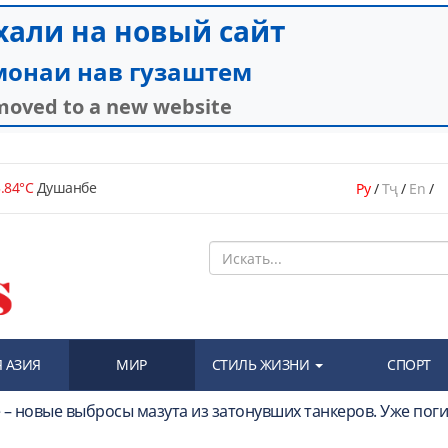
.84°C
Душанбе
Ру
/
Тҷ
/
En
/
 АЗИЯ
МИР
СТИЛЬ ЖИЗНИ
СПОРТ
– новые выбросы мазута из затонувших танкеров. Уже пог