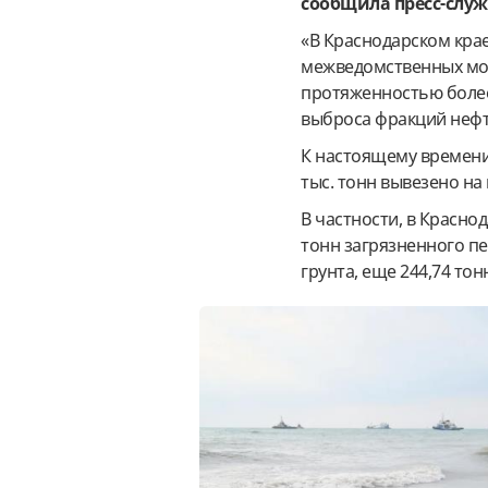
сообщила пресс-служ
«В Краснодарском крае
межведомственных мон
протяженностью более
выброса фракций нефте
К настоящему времени 
тыс. тонн вывезено н
В частности, в Красно
тонн загрязненного пе
грунта, еще 244,74 тон