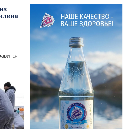
из
авлена
равится