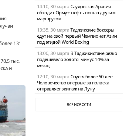
14:10, 30 марта
Саудовская Аравия
обходит Ормуз: нефть пошла другим
ния
маршрутом
случаи
13:35, 30 марта
Таджикские боксеры
едут на свой первый Чемпионат Азии
под эгидой World Boxing
более 131
13:00, 30 марта
В Таджикистане резко
подешевело золото: минус 14% за
70,5 тыс.
месяц
ска и
12:10, 30 марта
Спустя более 50 лет:
Человечество впервые за полвека
отправляет экипаж на Луну
ВСЕ НОВОСТИ