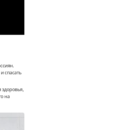
ссиян.
 и спасать
я здоровья,
о на