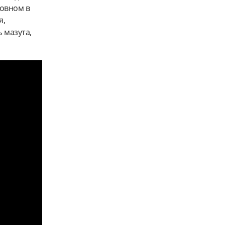
новном в
я,
ь мазута,