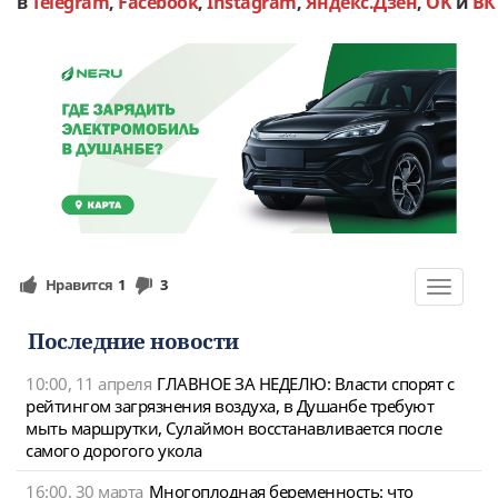
в
Telegram
,
Facebook
,
Instagram
,
Яндекс.Дзен
,
OK
и
ВК
Нравится
1
3
Toggle
navigat
Последние новости
10:00, 11 апреля
ГЛАВНОЕ ЗА НЕДЕЛЮ: Власти спорят с
рейтингом загрязнения воздуха, в Душанбе требуют
мыть маршрутки, Сулаймон восстанавливается после
самого дорогого укола
16:00, 30 марта
Многоплодная беременность: что