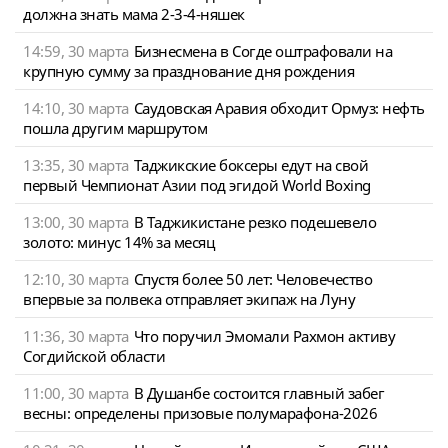
должна знать мама 2-3-4-няшек
14:59, 30 марта
Бизнесмена в Согде оштрафовали на
крупную сумму за празднование дня рождения
14:10, 30 марта
Саудовская Аравия обходит Ормуз: нефть
пошла другим маршрутом
13:35, 30 марта
Таджикские боксеры едут на свой
первый Чемпионат Азии под эгидой World Boxing
13:00, 30 марта
В Таджикистане резко подешевело
золото: минус 14% за месяц
12:10, 30 марта
Спустя более 50 лет: Человечество
впервые за полвека отправляет экипаж на Луну
11:36, 30 марта
Что поручил Эмомали Рахмон активу
Согдийской области
11:00, 30 марта
В Душанбе состоится главный забег
весны: определены призовые полумарафона-2026