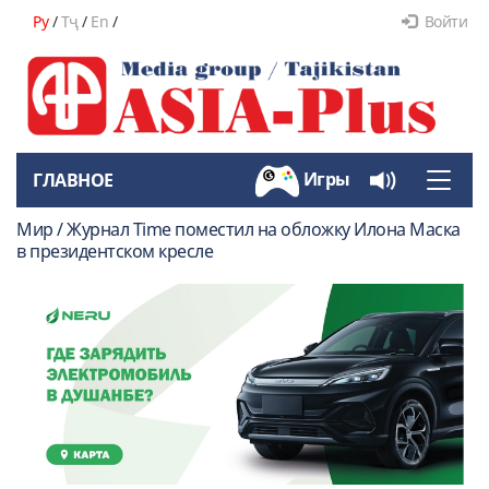
Ру
/
Тҷ
/
En
/
Войти
Игры
ГЛАВНОЕ
Toggle
naviga
Мир / Журнал Time поместил на обложку Илона Маска
в президентском кресле