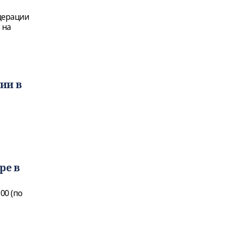
дерации
 на
ии в
ре в
00 (по