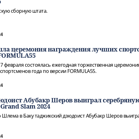
о
кую сборную штата.
24
шла церемония награждения лучших спорт
 FORMULA55
 17 февраля состоялась ежегодная торжественная церемони
спортсменов года по версии FORMULA55.
24
юдоист Абубакр Шеров выиграл серебряну
Grand Slam 2024
 Шлема в Баку таджикский дзюдоист Абубакр Шеров выигр
24