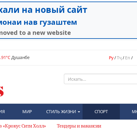
.91°C
Душанбе
Ру
/
Тҷ
/
En
/
ИЯ
МИР
СТИЛЬ ЖИЗНИ
СПОРТ
М
в «Крокус Сити Холл»
Тендеры и вакансии