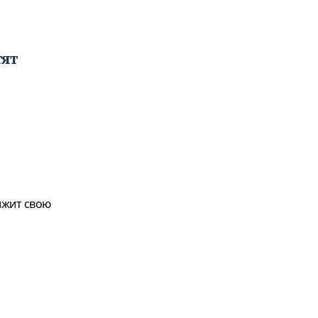
тят
лжит свою