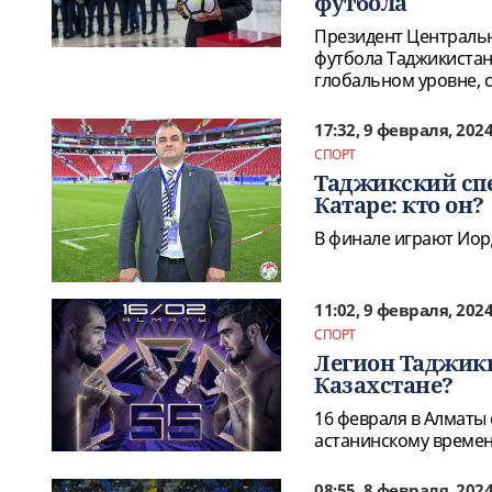
футбола
Президент Центральн
футбола Таджикиста
глобальном уровне, 
17:32, 9 февраля, 202
СПОРТ
Таджикский спе
Катаре: кто он?
В финале играют Иор
11:02, 9 февраля, 202
СПОРТ
Легион Таджики
Казахстане?
16 февраля в Алматы 
астанинскому времен
08:55, 8 февраля, 202