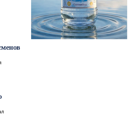
сменов
я
ю
ал