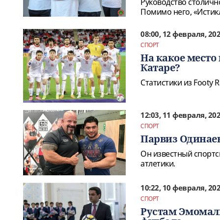
Руководство столично
Помимо него, «Истикл
08:00, 12 февраля, 20
СПОРТ
На какое место
Катаре?
Статистики из Footy 
12:03, 11 февраля, 20
СПОРТ
Парвиз Одинае
Он известный спортс
атлетики.
10:22, 10 февраля, 20
СПОРТ
Рустам Эмомал