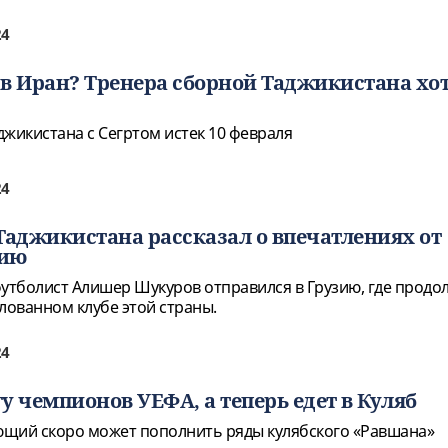
24
т в Иран? Тренера сборной Таджикистана хо
джикистана с Сегртом истек 10 февраля
24
Таджикистана рассказал о впечатлениях от
зию
футболист Алишер Шукуров отправился в Грузию, где продо
лованном клубе этой страны.
24
у чемпионов УЕФА, а теперь едет в Куляб
ющий скоро может пополнить ряды кулябского «Равшана»