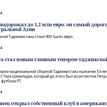
24
подорожал до 1,2 млн евро: он самый дорог
тральной Азии
рной Таджикистана стоил 900 тысяч евро.
24
та стал новым главным тенером таджикско
ером национальной сборной Таджикистана назначен 53-ле
т Гела Шекиладзе, который до этого был ассистентом Петра
футбола РТ.
24
анец открыл собственный клуб в американ