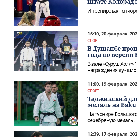
штате Колорад
И тренировал юниорс
16:10, 20 февраля, 20
СПОРТ
В Душанбе про
года по версии
В зале «Суруш Холл»
награждения лучших 
11:00, 19 февраля, 20
СПОРТ
Таджикский дз
медаль на Baku 
На турнире Большого
серебряную медаль.
12:39, 17 февраля, 20