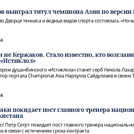
в выиграл титул чемпиона Азии по версии
во Дворце тенниса и водных видов спорта состоялась «Ноч
24
 не Кержаков. Стало известно, кто возглави
«Истиклол»
ром душанбинского «Истиклола» станет серб Никола Лаза
ор портала Championat Asia Нарзулла Сайдуллаев в своем 
24
-таки покидает пост главного тренера нацио
кистана
ст Петр Сегрт покидает пост главного тренера национальн
 в связи с истечением срока контракта.