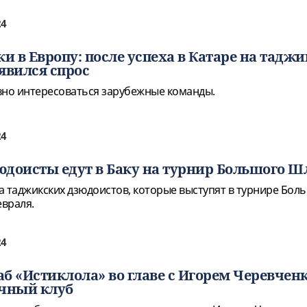
24
и в Европу: после успеха в Катаре на тадж
явился спрос
вно интересоваться зарубежные команды.
24
доисты едут в Баку на турнир Большого Ш
а таджикских дзюдоистов, которые выступят в турнире Бол
евраля.
24
б «Истиклола» во главе с Игорем Черевчен
ичный клуб