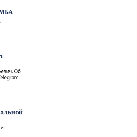
 МБА
ь
т
ревич. Об
Telegram-
нальной
ой