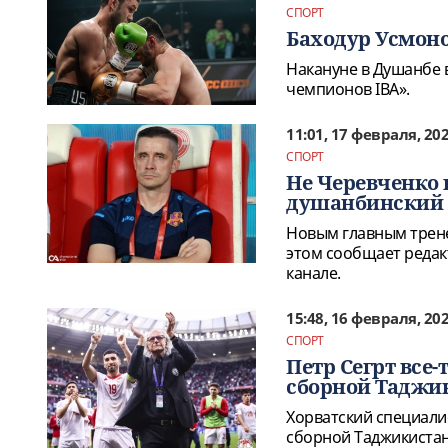
СПОРТ
Баходур Усмоно
Накануне в Душанбе 
чемпионов IBA».
11:01, 17 февраля, 20
СПОРТ
Не Черевченко и
душанбинский 
Новым главным трене
этом сообщает редакт
канале.
15:48, 16 февраля, 20
СПОРТ
Петр Сегрт все
сборной Таджи
Хорватский специали
сборной Таджикистана