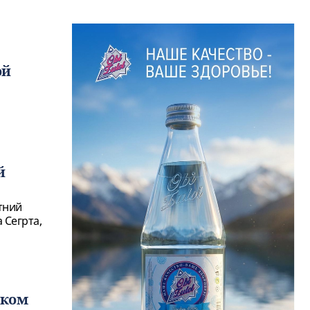
ой
й
тний
 Сегрта,
ском