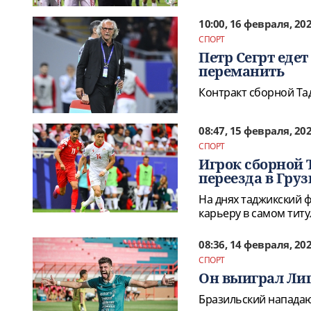
10:00, 16 февраля, 20
СПОРТ
Петр Сегрт еде
переманить
Контракт сборной Та
08:47, 15 февраля, 20
СПОРТ
Игрок сборной 
переезда в Гру
На днях таджикский 
карьеру в самом титу
08:36, 14 февраля, 20
СПОРТ
Он выиграл Лиг
Бразильский напада