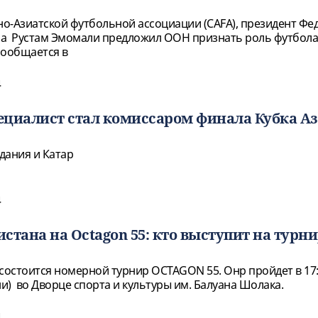
о-Азиатской футбольной ассоциации (CAFA), президент Фе
на Рустам Эмомали предложил ООН признать роль футбола
сообщается в
4
циалист стал комиссаром финала Кубка Аз
дания и Катар
4
стана на Octagon 55: кто выступит на турни
состоится номерной турнир OCTAGON 55. Онр пройдет в 17:
и) во Дворце спорта и культуры им. Балуана Шолака.
4