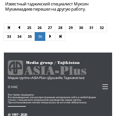
Известный таджикский специалист Мухсин
Мухаммадиев перешел на другую работу.
25
26
27
28
29
30
31
32
33
34
35
36
Медиа группа «ASIA-Plus» (Душанбе, Таджикистан)
Toggl
О НАС
naviga
Все права защищены.
Воспроизведение или распространение материалов сайта в любой форме
только с письменного разрешения руководства медиа группы.
При использовании полная гиперссылка на источник обязательна.
@ 1997 - 2026