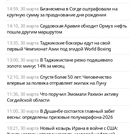
14:59, 30 марта
Бизнесмена в Согде оштрафовали на
крупную сумму за празднование дня рождения
14:10, 30 марта
Саудовская Аравия обходит Ормуз: нефть
пошла другим маршрутом
13:35, 30 марта
Таджикские боксеры едут на свой
первый Чемпионат Азии под эгидой World Boxing
13:00, 30 марта
В Таджикистане резко подешевело
золото: минус 14% за месяц
12:10, 30 марта
Спустя более 50 лет: Человечество
впервые за полвека отправляет экипаж на Луну
11:36, 30 марта
Что поручил Эмомали Рахмон активу
Согдийской области
11:00, 30 марта
В Душанбе состоится главный забег
весны: определены призовые полумарафона-2026
10:21, 30 марта
Новый козырь Ирана в войне с США:
Хуситы готовы спровоцировать мировой нефтяной