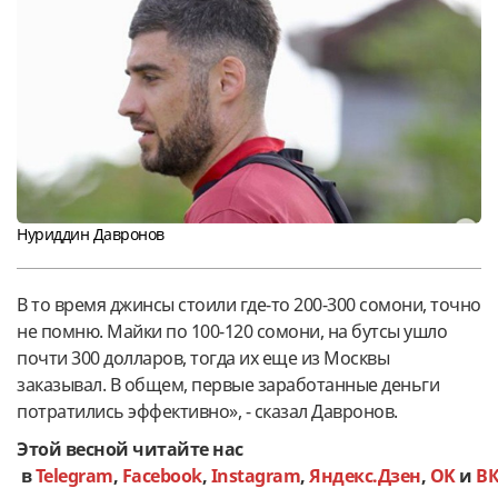
Нуриддин Давронов
В то время джинсы стоили где-то 200-300 сомони, точно
не помню. Майки по 100-120 сомони, на бутсы ушло
почти 300 долларов, тогда их еще из Москвы
заказывал. В общем, первые заработанные деньги
потратились эффективно», - сказал Давронов.
Этой весной читайте нас
в
Telegram
,
Facebook
,
Instagram
,
Яндекс.Дзен
,
OK
и
В