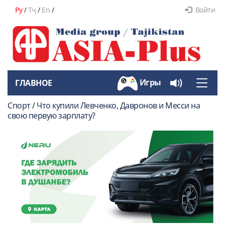
Ру
/
Тҷ
/
En
/
Войти
Игры
ГЛАВНОЕ
Toggle
naviga
Спорт / Что купили Левченко, Давронов и Месси на
свою первую зарплату?