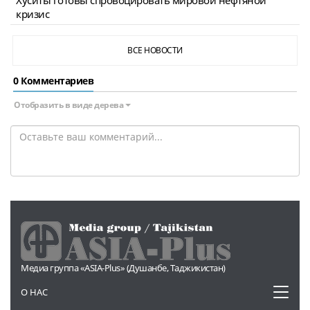
кризис
ВСЕ НОВОСТИ
0 Комментариев
Отобразить в виде дерева
Медиа группа «ASIA-Plus» (Душанбе, Таджикистан)
Toggl
О НАС
naviga