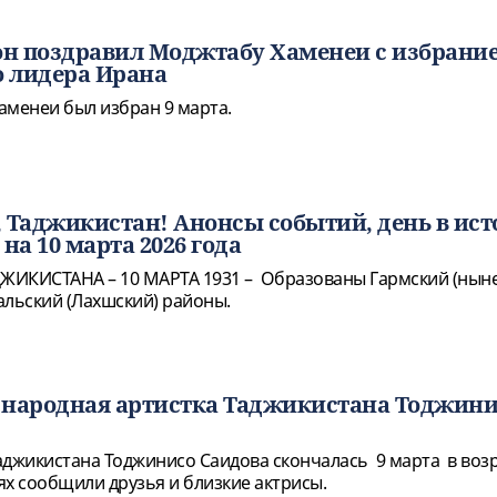
н поздравил Моджтабу Хаменеи с избрани
о лидера Ирана
аменеи был избран 9 марта.
 Таджикистан! Анонсы событий, день в ист
на 10 марта 2026 года
ЖИКИСТАНА – 10 МАРТА 1931 – Образованы Гармский (нын
альский (Лахшский) районы.
 народная артистка Таджикистана Тоджини
аджикистана Тоджинисо Саидова скончалась 9 марта в возр
тях сообщили друзья и близкие актрисы.