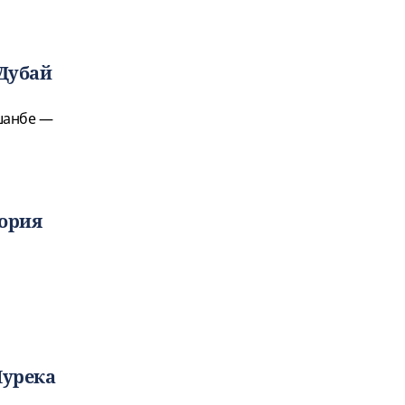
Дубай
шанбе —
тория
Нурека