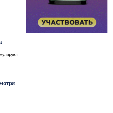
а
имулируют
смотря