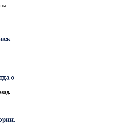
они
овек
гда о
азад.
ории,