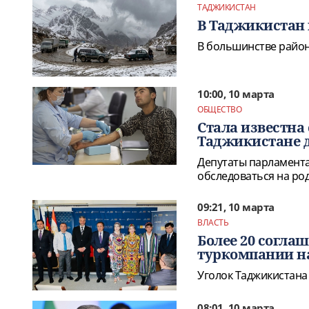
ТАДЖИКИСТАН
В Таджикистан 
В большинстве район
10:00, 10 марта
ОБЩЕСТВО
Стала известна
Таджикистане д
Депутаты парламент
обследоваться на ро
09:21, 10 марта
ВЛАСТЬ
Более 20 согла
туркомпании на 
Уголок Таджикистана 
08:01, 10 марта