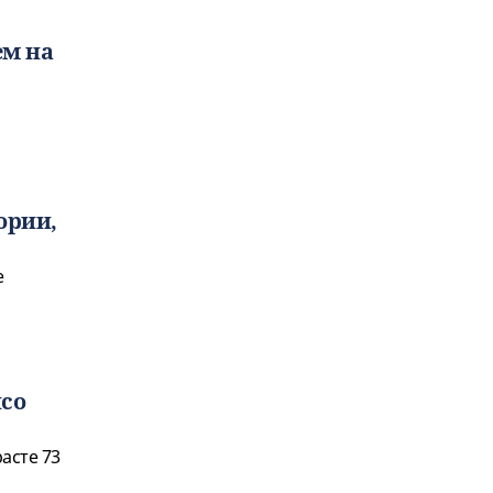
ем на
ории,
е
со
асте 73