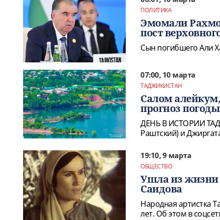
ПОЛИТИКА
Эмомали Рахмо
пост верховног
Сын погибшего Али Х
07:00, 10 марта
ТАДЖИКИСТАН
Салом алейкум,
прогноз погоды 
ДЕНЬ В ИСТОРИИ ТАД
Раштский) и Джиргат
19:10, 9 марта
ОБЩЕСТВО
Ушла из жизни
Саидова
Народная артистка Т
лет. Об этом в соцсе