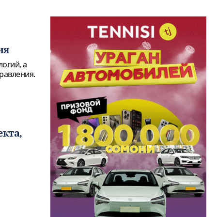
ия
огий, а
равления.
екта,