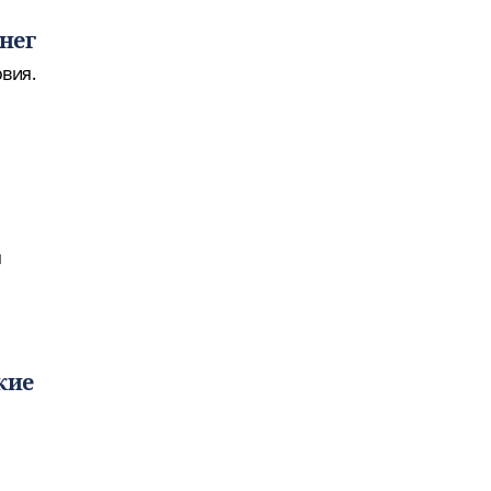
нег
вия.
м
кие