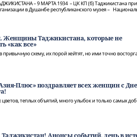
ДЖИКИСТАНА – 9 МАРТА 1934 – ЦК КП (б) Таджикистана пр
ганизации в Душанбе республиканского музея – Национал
я. Женщины Таджикистана, которые не
ть «как все»
 привычную схему, их порой хейтят, но ими точно восторг
Азия-Плюс» поздравляет всех женщин с Дн
а!
 цветов, теплых объятий, много улыбок и только самых до
 Таджикистан! Анонсы событий, день в ист