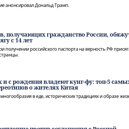
ие анонсировал Дональд Трамп.
в, получающих гражданство России, обяжу
гу с 14 лет
ри получении российского паспорта на верность РФ прися
странцы.
 и с рождения владеют кунг-фу: топ-5 самы
реотипов о жителях Китая
 многообразия в еде, исторических традициях и образе жиз
естующие против соглашения с Россией