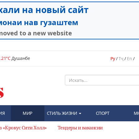
.21°C
Душанбе
Ру
/
Тҷ
/
En
/
ИЯ
МИР
СТИЛЬ ЖИЗНИ
СПОРТ
М
в «Крокус Сити Холл»
Тендеры и вакансии