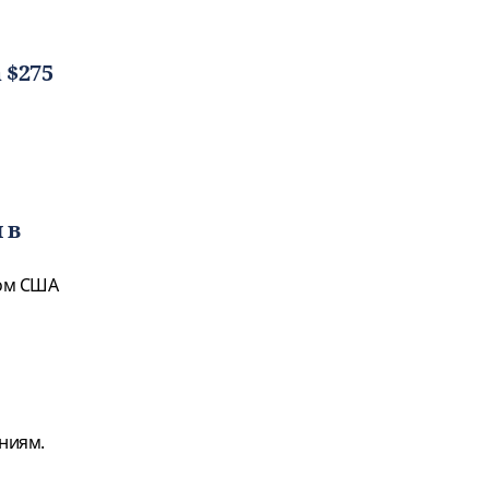
 $275
 в
том США
ниям.