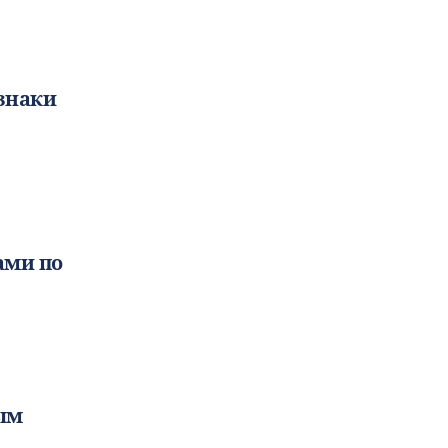
знаки
ами по
ым