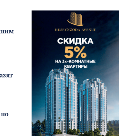
ейшим
азят
 по