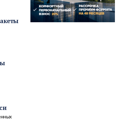
ракеты
ты
си
енных