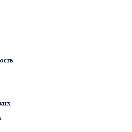
ость
ских
в