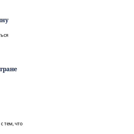
ину
ться
стране
с тем, что