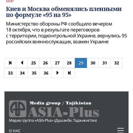
МИР
Киев и Москва обменялись пленными
по формуле «95 на 95»
Министерство обороны РФ сообщило вечером
18 октября, что в результате переговоров
с территории, подконтрольной Украине, вернулись 95
российских военнослужащих, взамен Украине
25
26
27
28
29
30
31
32
33
34
35
36
Медиа группа «ASIA-Plus» (Душанбе, Таджикистан)
Toggl
О НАС