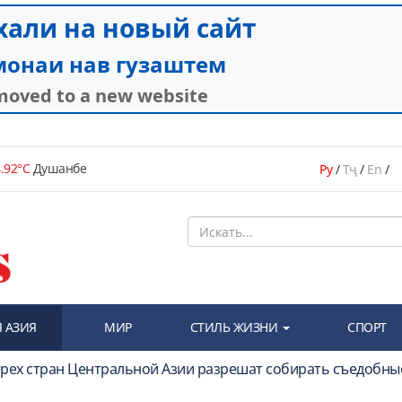
.92°C
Душанбе
Ру
/
Тҷ
/
En
/
 АЗИЯ
МИР
СТИЛЬ ЖИЗНИ
СПОРТ
трех стран Центральной Азии разрешат собирать съедобные