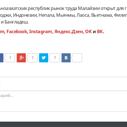
ноазиатских республик рынок труда Малайзии открыт для 
боджи, Индонезии, Непала, Мьянмы, Лаоса, Вьетнама, Фили
 и Бангладеш.
am
,
Facebook
,
Instagram
,
Яндекс.Дзен
,
OK
и
ВК
.
?
?
?