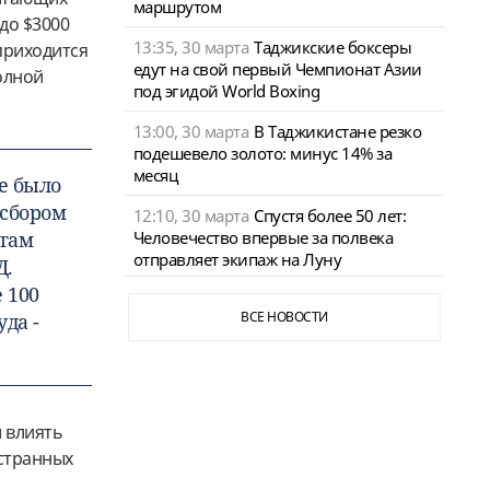
маршрутом
до $3000
13:35, 30 марта
Таджикские боксеры
приходится
едут на свой первый Чемпионат Азии
олной
под эгидой World Boxing
13:00, 30 марта
В Таджикистане резко
подешевело золото: минус 14% за
месяц
ле было
сбором
12:10, 30 марта
Спустя более 50 лет:
нтам
Человечество впервые за полвека
отправляет экипаж на Луну
Д.
 100
да -
ВСЕ НОВОСТИ
 влиять
остранных