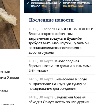
Последние новости
10:00, 11 апреля
ГЛАВНОЕ ЗА НЕДЕЛЮ:
Власти спорят с рейтингом
загрязнения воздуха, в Душанбе
требуют мыть маршрутки, Сулаймон
восстанавливается после самого
дорогого укола
16:00, 30 марта
Многоплодная
беременность: что должна знать мама
2-3-4-няшек
есных
йзии Хамза
14:59, 30 марта
Бизнесмена в Согде
оштрафовали на крупную сумму за
празднование дня рождения
силы
14:10, 30 марта
Саудовская Аравия
обходит Ормуз: нефть пошла другим
битающих