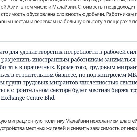
ой Азии, в том числе и Малайзии. Стоимость гнезд доходит 
я стоимость обусловлена сложностью добычи. Работникам 
овым шестам и веревкам на большую высоту в пещерах в п
 что для удовлетворения потребности в рабочей си
 разрешить иностранным работникам заниматься 
ботать в прачечных. Кроме того, трудовым мигра
ься в строительном бизнесе, но под контролем МВ
ом групп трудовых мигрантов численностью свыше
ты в строительном секторе будет местная биржа тру
 Exchange Centre Bhd.
кую миграционную политику Малайзии нежеланием властей
устройства местных жителей и снизить зависимость от ин