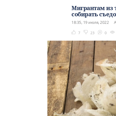
Мигрантам из 
собирать съед
18:35, 19 июля, 2022
А
7
23
0