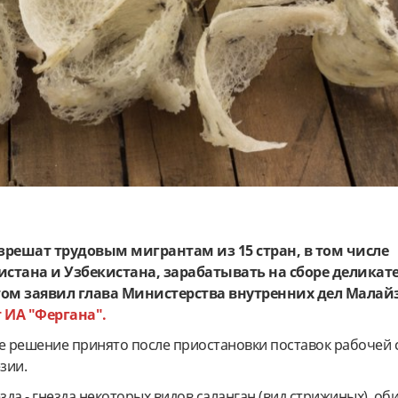
решат трудовым мигрантам из 15 стран, в том числе
истана и Узбекистана, зарабатывать на сборе деликат
этом заявил глава Министерства внутренних дел Мала
 ИА "Фергана".
ое решение принято после приостановки поставок рабочей 
зии.
да - гнезда некоторых видов саланган (вид стрижиных), о