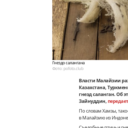
Гнездо салангана
Фото: pofoto.club
Власти Малайзии раз
Казахстана, Туркмен
гнезд саланган. Об 
Зайнуддин,
передает
По словам Хамзы, так
в Малайзию из Индоне
Съедобные птичьи гнез