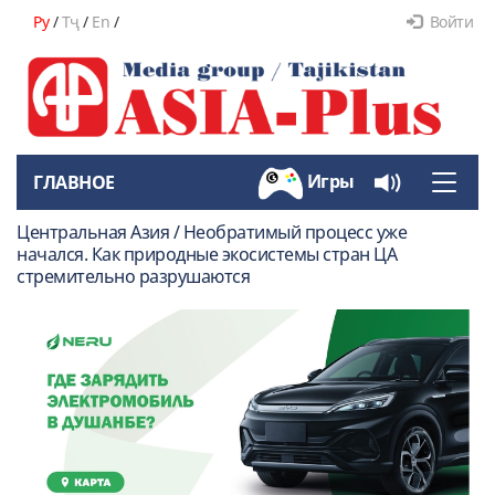
Ру
/
Тҷ
/
En
/
Войти
Игры
ГЛАВНОЕ
Toggle
naviga
Центральная Азия / Необратимый процесс уже
начался. Как природные экосистемы стран ЦА
стремительно разрушаются