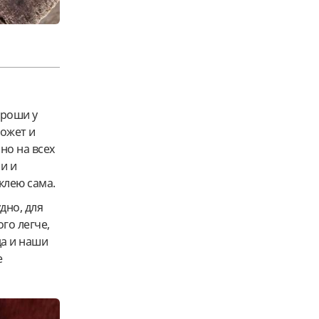
броши у
может и
но на всех
и и
клею сама.
дно, для
го легче,
да и наши
е