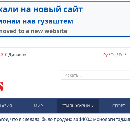
.3°C
Душанбе
Ру
/
Тҷ
/
En
/
 АЗИЯ
МИР
СТИЛЬ ЖИЗНИ
СПОРТ
рогое, что я сделала, было продано за $400»: монологи таджи