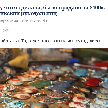
, что я сделала, было продано за $400»:
икских рукодельниц
тор: Лилия Гайсина, Asia-Plus
12474
работать в Таджикистане, занимаясь рукоделием