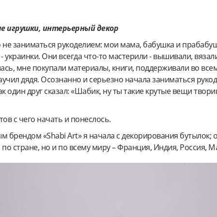
ие игрушки, интерьерный декор
ло не заниматься рукоделием: мои мама, бабушка и прабабуш
- украинки. Они всегда что-то мастерили - вышивали, вязали
лась, мне покупали материалы, книги, поддерживали во всем
аучил дядя. Осознанно и серьезно начала заниматься руко
как один друг сказал: «Шабик, ну ты такие крутые вещи твор
тов с чего начать и понеслось.
м брендом «Shabi Art» я начала с декорирования бутылок; 
 по стране, но и по всему миру – Франция, Индия, Россия, М