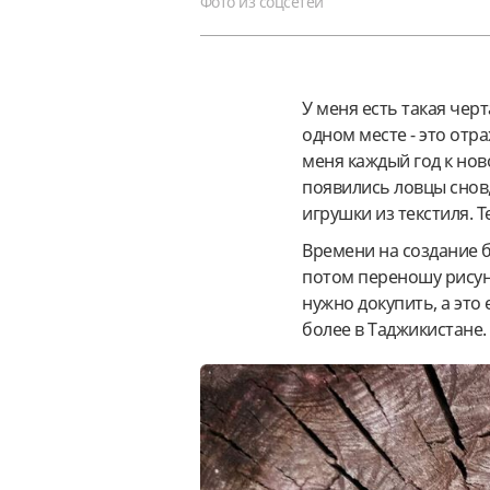
Фото из соцсетей
У меня есть такая черт
одном месте - это отра
меня каждый год к но
появились ловцы снов,
игрушки из текстиля.
Времени на создание б
потом переношу рисуно
нужно докупить, а это
более в Таджикистане