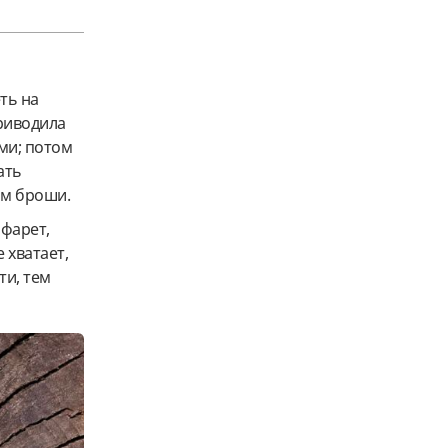
еть на
приводила
ми; потом
ать
ом броши.
афарет,
 хватает,
ти, тем