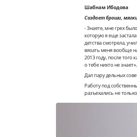
Шабнам Ибодова
Создает броши, мягк
- Знаете, мне грех бы
которую я еще застала 
детства смотрела, учи
вязать меня вообще н
2013 году, после того 
о тебе никто не знает».
Дал пару дельных сове
Работу под собственны
разъехались не только