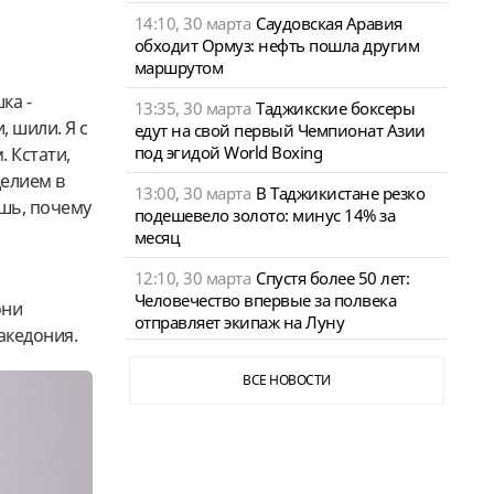
14:10, 30 марта
Саудовская Аравия
обходит Ормуз: нефть пошла другим
маршрутом
ка -
13:35, 30 марта
Таджикские боксеры
, шили. Я с
едут на свой первый Чемпионат Азии
под эгидой World Boxing
. Кстати,
делием в
13:00, 30 марта
В Таджикистане резко
ишь, почему
подешевело золото: минус 14% за
месяц
12:10, 30 марта
Спустя более 50 лет:
Человечество впервые за полвека
они
отправляет экипаж на Луну
акедония.
ВСЕ НОВОСТИ