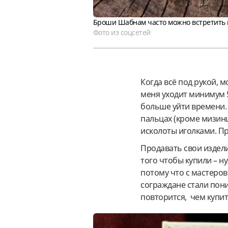
Броши Шабнам часто можно встретить 
Фото из соцсетей
Когда всё под рукой, 
меня уходит минимум 5-
больше уйти времени. 
пальцах (кроме мизинц
исколоты иголками. Пр
Продавать свои издели
того чтобы купили – н
потому что с мастеров
сограждане стали пони
повторится, чем купить