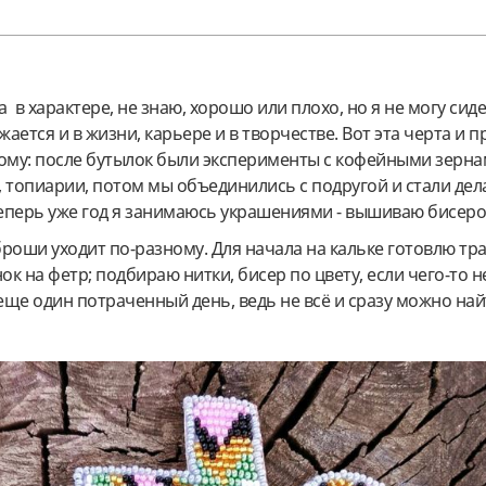
а в характере, не знаю, хорошо или плохо, но я не могу сид
жается и в жизни, карьере и в творчестве. Вот эта черта и 
вому: после бутылок были эксперименты с кофейными зерна
 топиарии, потом мы объединились с подругой и стали дел
 Теперь уже год я занимаюсь украшениями - вышиваю бисер
роши уходит по-разному. Для начала на кальке готовлю тр
к на фетр; подбираю нитки, бисер по цвету, если чего-то не
 еще один потраченный день, ведь не всё и сразу можно най
.