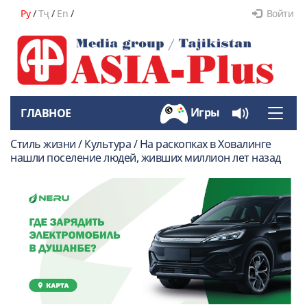
Ру
/
Тҷ
/
En
/
Войти
Игры
ГЛАВНОЕ
Toggle
naviga
Стиль жизни / Культура / На раскопках в Ховалинге
нашли поселение людей, живших миллион лет назад