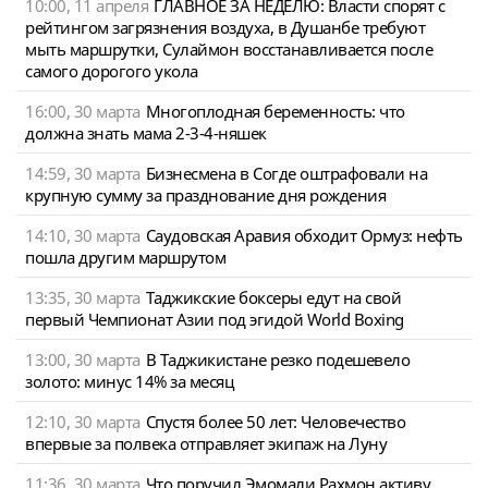
10:00, 11 апреля
ГЛАВНОЕ ЗА НЕДЕЛЮ: Власти спорят с
рейтингом загрязнения воздуха, в Душанбе требуют
мыть маршрутки, Сулаймон восстанавливается после
самого дорогого укола
16:00, 30 марта
Многоплодная беременность: что
должна знать мама 2-3-4-няшек
14:59, 30 марта
Бизнесмена в Согде оштрафовали на
крупную сумму за празднование дня рождения
14:10, 30 марта
Саудовская Аравия обходит Ормуз: нефть
пошла другим маршрутом
13:35, 30 марта
Таджикские боксеры едут на свой
первый Чемпионат Азии под эгидой World Boxing
13:00, 30 марта
В Таджикистане резко подешевело
золото: минус 14% за месяц
12:10, 30 марта
Спустя более 50 лет: Человечество
впервые за полвека отправляет экипаж на Луну
11:36, 30 марта
Что поручил Эмомали Рахмон активу