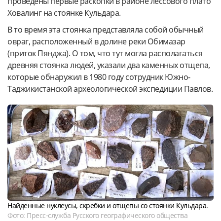
проведены первые раскопки в районе лессового плато
Ховалинг на стоянке Кульдара.
В то время эта стоянка представляла собой обычный
овраг, расположенный в долине реки Обимазар
(приток Пянджа). О том, что тут могла располагаться
древняя стоянка людей, указали два каменных отщепа,
которые обнаружил в 1980 году сотрудник Южно-
Таджикистанской археологической экспедиции Павлов.
Найденные нуклеусы, скребки и отщепы со стоянки Кульдара.
Фото: Пресс-служба Русского географического общества