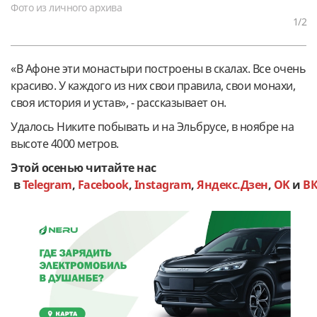
Фото из личного архива
1
/2
«В Афоне эти монастыри построены в скалах. Все очень
красиво. У каждого из них свои правила, свои монахи,
своя история и устав», - рассказывает он.
Удалось Никите побывать и на Эльбрусе, в ноябре на
высоте 4000 метров.
Этой осенью читайте нас
в
Telegram
,
Facebook
,
Instagram
,
Яндекс.Дзен
,
OK
и
В