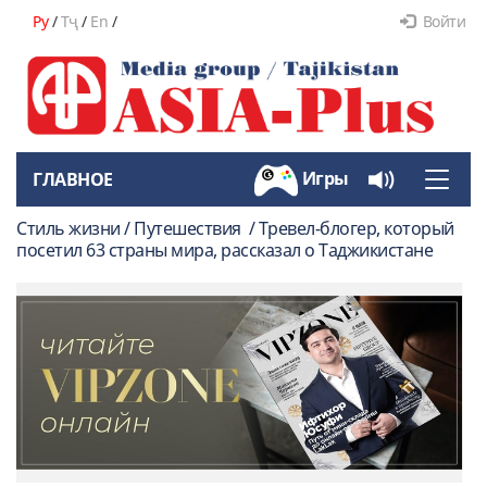
Ру
/
Тҷ
/
En
/
Войти
Игры
ГЛАВНОЕ
Toggle
naviga
Стиль жизни / Путешествия / Тревел-блогер, который
посетил 63 страны мира, рассказал о Таджикистане