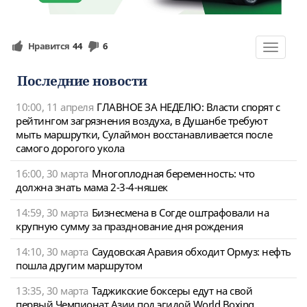
Нравится
44
6
Toggle
navigat
Последние новости
10:00, 11 апреля
ГЛАВНОЕ ЗА НЕДЕЛЮ: Власти спорят с
рейтингом загрязнения воздуха, в Душанбе требуют
мыть маршрутки, Сулаймон восстанавливается после
самого дорогого укола
16:00, 30 марта
Многоплодная беременность: что
должна знать мама 2-3-4-няшек
14:59, 30 марта
Бизнесмена в Согде оштрафовали на
крупную сумму за празднование дня рождения
14:10, 30 марта
Саудовская Аравия обходит Ормуз: нефть
пошла другим маршрутом
13:35, 30 марта
Таджикские боксеры едут на свой
первый Чемпионат Азии под эгидой World Boxing