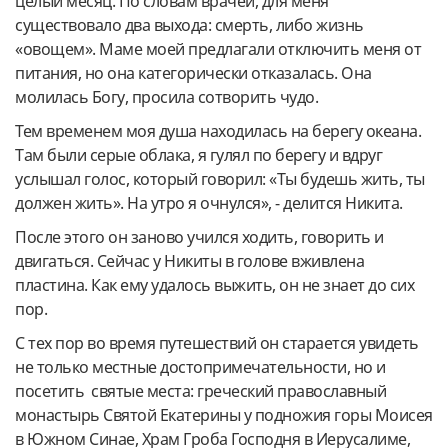
целый месяц. По словам врачей, для меня
существовало два выхода: смерть, либо жизнь
«овощем». Маме моей предлагали отключить меня от
питания, но она категорически отказалась. Она
молилась Богу, просила сотворить чудо.
Тем временем моя душа находилась на берегу океана.
Там были серые облака, я гулял по берегу и вдруг
услышал голос, который говорил: «Ты будешь жить, ты
должен жить». На утро я очнулся», - делится Никита.
После этого он заново учился ходить, говорить и
двигаться. Сейчас у Никиты в голове вживлена
пластина. Как ему удалось выжить, он не знает до сих
пор.
С тех пор во время путешествий он старается увидеть
не только местные достопримечательности, но и
посетить святые места: греческий православный
монастырь Святой Екатерины у подножия горы Моисея
в Южном Синае, Храм Гроба Господня в Иерусалиме,