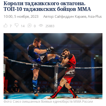
Короли таджикского октагона.
ТОП-10 таджикских бойцов ММА
10:00, 5 ноября, 2023
Автор: Сайфиддин Караев, Asia-Plus
7
14
0
25883
Фото: Союз смешанных боевых единоборств ММА России