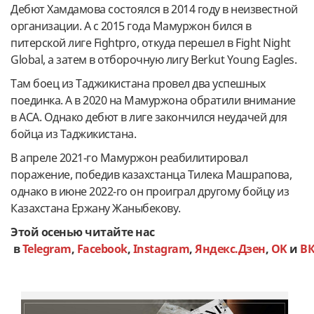
Дебют Хамдамова состоялся в 2014 году в неизвестной
организации. А с 2015 года Мамуржон бился в
питерской лиге Fightpro, откуда перешел в Fight Night
Global, а затем в отборочную лигу Berkut Young Eagles.
Там боец из Таджикистана провел два успешных
поединка. А в 2020 на Мамуржона обратили внимание
в ACA. Однако дебют в лиге закончился неудачей для
бойца из Таджикистана.
В апреле 2021-го Мамуржон реабилитировал
поражение, победив казахстанца Тилека Машрапова,
однако в июне 2022-го он проиграл другому бойцу из
Казахстана Ержану Жаныбекову.
Этой осенью читайте нас
в
Telegram
,
Facebook
,
Instagram
,
Яндекс.Дзен
,
OK
и
В