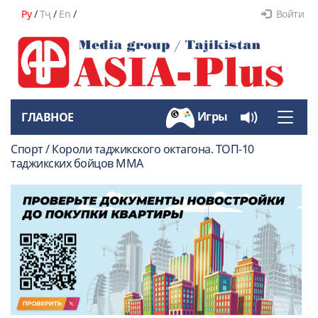
Ру
/
Тҷ
/
En
/
Войти
Игры
ГЛАВНОЕ
Toggle
naviga
Спорт / Короли таджикского октагона. ТОП-10
таджикских бойцов ММА