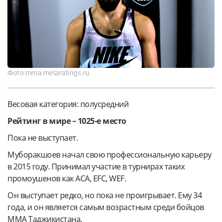
Фото mma.metaratings.ru
Весовая категория: полусредний
Рейтинг в мире – 1025-е место
Пока не выступает.
Муборакшоев начал свою профессиональную карьеру
в 2015 году. Принимал участие в турнирах таких
промоушенов как ACA, EFC, WEF.
Он выступает редко, но пока не проигрывает. Ему 34
года, и он является самым возрастным среди бойцов
ММА Таджикистана.