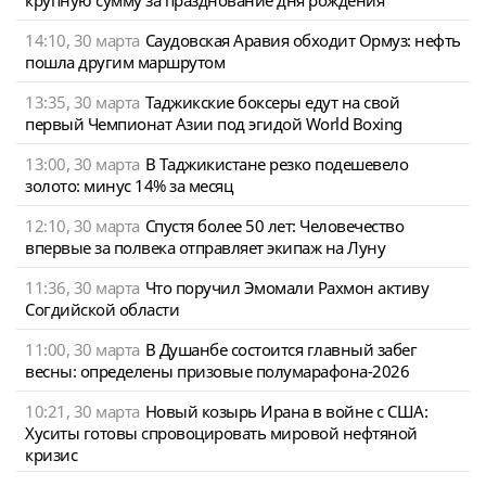
крупную сумму за празднование дня рождения
14:10, 30 марта
Саудовская Аравия обходит Ормуз: нефть
пошла другим маршрутом
13:35, 30 марта
Таджикские боксеры едут на свой
первый Чемпионат Азии под эгидой World Boxing
13:00, 30 марта
В Таджикистане резко подешевело
золото: минус 14% за месяц
12:10, 30 марта
Спустя более 50 лет: Человечество
впервые за полвека отправляет экипаж на Луну
11:36, 30 марта
Что поручил Эмомали Рахмон активу
Согдийской области
11:00, 30 марта
В Душанбе состоится главный забег
весны: определены призовые полумарафона-2026
10:21, 30 марта
Новый козырь Ирана в войне с США:
Хуситы готовы спровоцировать мировой нефтяной
кризис