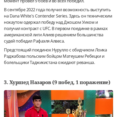
момент провел 9 боев и во всех победил.
В сентябре 2022 года получил возможность выступить
на Dana White's Contender Series. Здесь он техническим
нокаутом одержал победу над Джошом Уиком и
получил контракт с UFС. В первом поединке в рамках
американской лиги Алиев решением большинства
судей победил Рафаэля Алвеса.
Предстоящий поединок Нурулло с обидчиком Лоика
Раджабова польским бойцом Матеушем Ребецки и
болельщики Таджикистана ожидают реванша.
3. Хуршед Назаров (9 побед, 1 поражение)