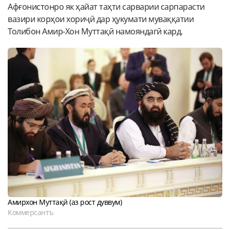
Афғонистонро як ҳайат таҳти сарварии сарпарасти
вазири корҳои хориҷӣ дар ҳукумати муваққатии
Толибон Амир-Хон Муттақӣ намояндагӣ кард.
Амирхон Муттақӣ (аз рост дуввум)
Коммерсантъ