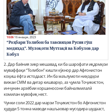
10:06
16 января, 2023
“Роҳбари Толибон ба тавсияҳои Русия гӯш
медиҳад”. Мулоқоти Муттақӣ ва Кобулов дар
Кобул
2. Дар баёния зикр мешавад, ки ба шарофати иқдомҳои
муваффақи “Толибон” кишти кӯкнор дар Афғонистон
коҳиш ёфта истодааст. Ин ба маълумоти ниҳодҳои
вижаи СММ ва дигар кишварҳо, аз ҷумла Тоҷикистон,
инчунин арзёбии коршиносони байналмилалӣ
комилан мувофиқ нест.
Чунки соли 2022 дар марзи Тоҷикистон бо Афғонистон
ҳудуди 5 тонна маводи нашъаовар мусодира шудааст,