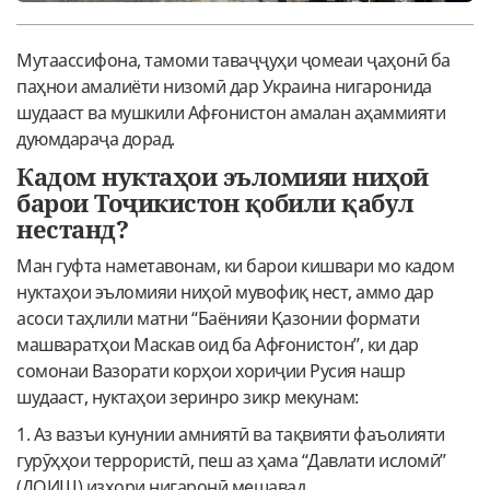
Мутаассифона, тамоми таваҷҷуҳи ҷомеаи ҷаҳонӣ ба
паҳнои амалиёти низомӣ дар Украина нигаронида
шудааст ва мушкили Афғонистон амалан аҳаммияти
дуюмдараҷа дорад.
Кадом нуктаҳои эъломияи ниҳоӣ
барои Тоҷикистон қобили қабул
нестанд?
Ман гуфта наметавонам, ки барои кишвари мо кадом
нуктаҳои эъломияи ниҳоӣ мувофиқ нест, аммо дар
асоси таҳлили матни “Баёнияи Қазонии формати
машваратҳои Маскав оид ба Афғонистон”, ки дар
сомонаи Вазорати корҳои хориҷии Русия нашр
шудааст, нуктаҳои зеринро зикр мекунам:
1. Аз вазъи кунунии амниятӣ ва тақвияти фаъолияти
гурӯҳҳои террористӣ, пеш аз ҳама “Давлати исломӣ”
(ДОИШ) изҳори нигаронӣ мешавад.