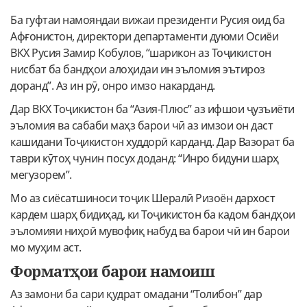
Ба гуфтаи намояндаи вижаи президенти Русия оид ба
Афғонистон, директори департаменти дуюми Осиёи
ВКХ Русия Замир Кобулов, “шарикон аз Тоҷикистон
нисбат ба бандҳои алоҳидаи ин эъломия эътироз
доранд”. Аз ин рӯ, онро имзо накарданд.
Дар ВКХ Тоҷикистон ба “Азия-Плюс” аз ифшои ҷузъиёти
эъломия ва сабаби маҳз барои чӣ аз имзои он даст
кашидани Тоҷикистон худдорӣ карданд. Дар Вазорат ба
таври кӯтоҳ чунин посух доданд: “Инро бидуни шарҳ
мегузорем”.
Мо аз сиёсатшиноси тоҷик Шералӣ Ризоён дархост
кардем шарҳ бидиҳад, ки Тоҷикистон ба кадом бандҳои
эъломияи ниҳоӣ мувофиқ набуд ва барои чӣ ин барои
мо муҳим аст.
Форматҳои барои намоиш
Аз замони ба сари қудрат омадани “Толибон” дар