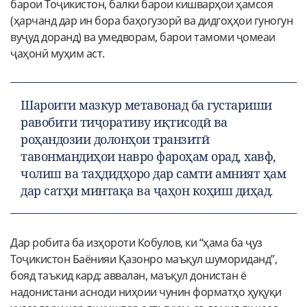
барои Тоҷикистон, балки барои кишварҳои ҳамсоя
(ҳарчанд дар ин бора баҳогузорӣ ва дидгоҳҳои гуногун
вуҷуд доранд) ва умедворам, барои тамоми ҷомеаи
ҷаҳонӣ муҳим аст.
Шароити мазкур метавонад ба густариши
равобити тиҷоративу иқтисодӣ ва
роҳандозии долонҳои транзитӣ
тавонмандиҳои навро фароҳам орад, хавф,
чолиш ва таҳдидҳоро дар самти амният ҳам
дар сатҳи минтақа ва ҷаҳон коҳиш диҳад.
Дар робита ба изҳороти Кобулов, ки “ҳама ба ҷуз
Тоҷикистон Баёнияи Қазонро маъқул шумориданд”,
бояд таъкид кард: аввалан, маъқул донистан ё
надонистани асноди ниҳоии чунин форматҳо ҳуқуқи