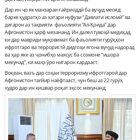
Дар ин ҷо як манзараи ғайриоддӣ ба вуҷуд меояд:
бархе қудратҳо аз хатари нуфузи “Давлати исломӣ” ва
дигарон аз тақвияти фаъолияти “Ал-Қоида” дар
Афғонистон ҳарф мезананд. Ин далел гувоҳӣ медиҳад,
ки дар мавриди муқовимат ба фаъолияти гурӯҳҳои
ифротгаро ва террористӣ дидгоҳи ягона вуҷуд надорад
ва ҳар яке аз ҷонибҳо махсус ба созмоне “ишора
мекунад”, ки маҳз ӯро нигарон кардааст.
Воқеан, вазъ дар соҳаи терроризму ифротгароӣ дар
Афғонистон тағйир наёфтааст, чун беш аз 22 гурӯҳ
худро дар ин кишвар роҳат эҳсос мекунанд;