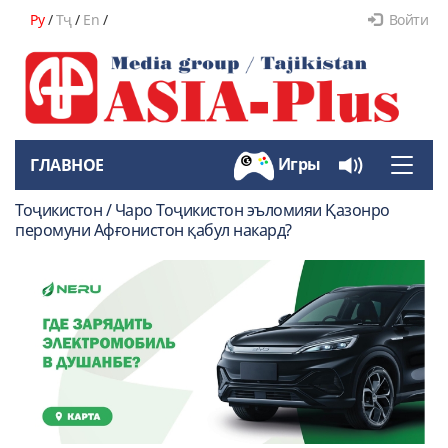
Ру
/
Тҷ
/
En
/
Войти
Игры
ГЛАВНОЕ
Toggle
naviga
Тоҷикистон / Чаро Тоҷикистон эъломияи Қазонро
перомуни Афғонистон қабул накард?