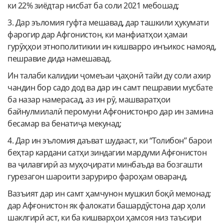
ки 22% зиёдтар нисбат ба соли 2021 мебошад;
3. Дар эъломия гуфта мешавад, дар ташкили ҳукумати
фарогир дар Афгонистон, ки манфиатҳои ҳамаи
гурӯҳҳои этнополитикии ин кишварро инъикос намояд,
пешравие дида намешавад.
Ин талаби калидии ҷомеъаи ҷаҳонӣ тайи ду соли ахир
чандин бор садо дод ва дар ин самт пешравии мусбате
ба назар намерасад, аз ин рӯ, машваратҳои
байнулмилалӣ перомуни Афғонистонро дар ин замина
бесамар ва бенатиҷа мекунад;
4. Дар ин эъломия даъват шудааст, ки “Толибон” барои
беҳтар кардани сатҳи зиндагии мардуми Афғонистон
ва ҷилавгирӣ аз муҳоҷирати минбаъда ва бозгашти
гурезагон шароити заруриро фароҳам оваранд.
Вазъият дар ин самт ҳамчунон мушкил боқӣ мемонад:
дар Афғонистон як фалокати башардӯстона дар ҳоли
шаклгирӣ аст, ки ба кишварҳои ҳамсоя низ таъсири