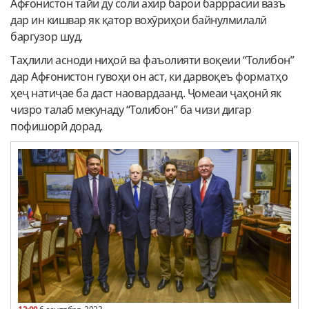
Афғонистон тайи ду соли ахир барои барррасии вазъ
дар ин кишвар як қатор вохӯриҳои байнулмилалӣ
баргузор шуд.
Таҳлили асноди ниҳоӣ ва фаъолияти воқеии “Толибон”
дар Афғонистон гувоҳи он аст, ки дарвоқеъ форматҳо
ҳеҷ натиҷае ба даст наовардаанд. Ҷомеаи ҷаҳонӣ як
чизро талаб мекунаду “Толибон” ба чизи дигар
пофишорӣ дорад.