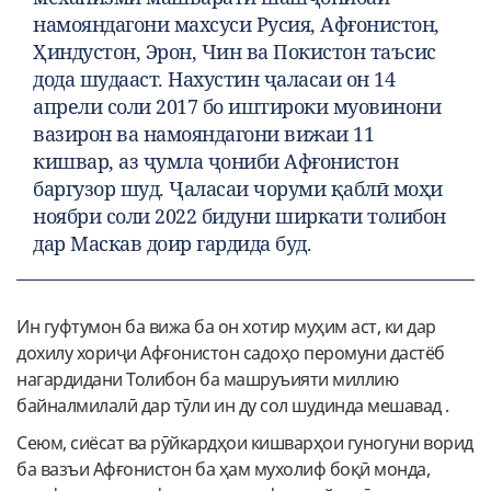
намояндагони махсуси Русия, Афғонистон,
Ҳиндустон, Эрон, Чин ва Покистон таъсис
дода шудааст. Нахустин ҷаласаи он 14
апрели соли 2017 бо иштироки муовинони
вазирон ва намояндагони вижаи 11
кишвар, аз ҷумла ҷониби Афғонистон
баргузор шуд. Ҷаласаи чоруми қаблӣ моҳи
ноябри соли 2022 бидуни ширкати толибон
дар Маскав доир гардида буд.
Ин гуфтумон ба вижа ба он хотир муҳим аст, ки дар
дохилу хориҷи Афғонистон садоҳо перомуни дастёб
нагардидани Толибон ба машруъияти миллию
байналмилалӣ дар тӯли ин ду сол шудинда мешавад .
Сеюм, сиёсат ва рӯйкардҳои кишварҳои гуногуни ворид
ба вазъи Афғонистон ба ҳам мухолиф боқӣ монда,