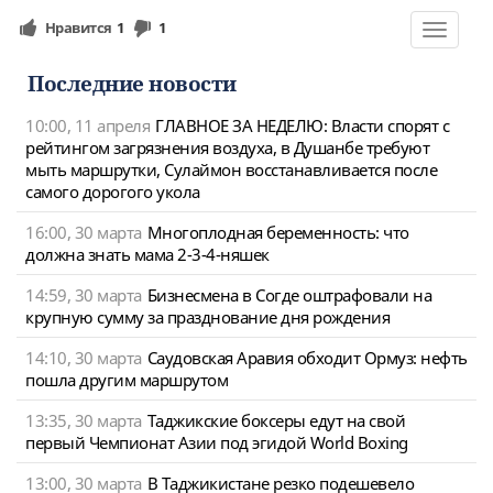
Нравится
1
1
Toggle
navigat
Последние новости
10:00, 11 апреля
ГЛАВНОЕ ЗА НЕДЕЛЮ: Власти спорят с
рейтингом загрязнения воздуха, в Душанбе требуют
мыть маршрутки, Сулаймон восстанавливается после
самого дорогого укола
16:00, 30 марта
Многоплодная беременность: что
должна знать мама 2-3-4-няшек
14:59, 30 марта
Бизнесмена в Согде оштрафовали на
крупную сумму за празднование дня рождения
14:10, 30 марта
Саудовская Аравия обходит Ормуз: нефть
пошла другим маршрутом
13:35, 30 марта
Таджикские боксеры едут на свой
первый Чемпионат Азии под эгидой World Boxing
13:00, 30 марта
В Таджикистане резко подешевело