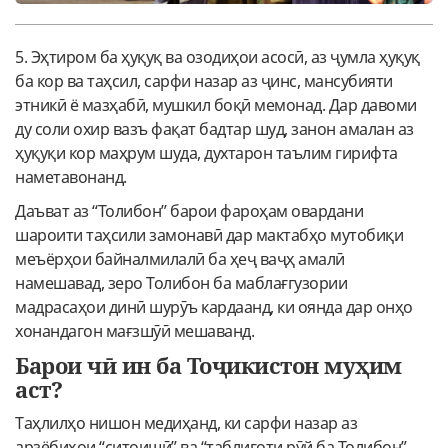
5. Эҳтиром ба ҳуқуқ ва озодиҳои асосӣ, аз ҷумла ҳуқуқ
ба кор ва таҳсил, сарфи назар аз ҷинс, мансубияти
этникӣ ё мазҳабӣ, мушкил боқӣ мемонад. Дар давоми
ду соли охир вазъ фақат бадтар шуд, занон амалан аз
ҳуқуқи кор маҳрум шуда, духтарон таълим гирифта
наметавонанд.
Даъват аз “Толибон” барои фароҳам овардани
шароити таҳсили замонавӣ дар мактабҳо мутобиқи
меъёрҳои байналмилалӣ ба ҳеҷ ваҷҳ амалӣ
намешавад, зеро Толибон ба маблағгузории
мадрасаҳои динӣ шурӯъ кардаанд, ки оянда дар онҳо
хонандагон мағзшӯӣ мешаванд.
Барои чӣ ин ба Тоҷикистон муҳим
аст?
Таҳлилҳо нишон медиҳанд, ки сарфи назар аз
арзёбиҳои “ситоишӣ” ва “таблиғоти рӯй ба Толибон”