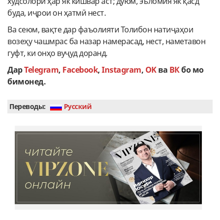
худсолори ҳар як кишвар аст; дуюм, эъломия як қасд
буда, иҷрои он ҳатмӣ нест.
Ва сеюм, вақте дар фаъолияти Толибон натиҷаҳои
возеҳу чашмрас ба назар намерасад, нест, наметавон
гуфт, ки онҳо вуҷуд доранд.
Дар
Telegram
,
Facebook
,
Instagram
,
OK
ва
ВК
бо мо
бимонед.
Переводы:
Руcский