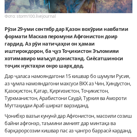
Фото: storm100.livejournal
Рӯзи 29-уми сентябр дар Қазон вохӯрии навбатии
формати Маскав
перомуни Афғонистон доир
гардид. Аз рӯи натиҷаҳои
он ҳамаи
иштирок
дорон, ба ҷуз Тоҷикистон
Эъломияи
хотимавиро маъқул донистанд. Сиёсатшиноси
тоҷик нуктаҳои онро шарҳ дод.
Дар ҷаласа намояндагони 15 кишвар бо шумули Русия,
аз ҷумла намояндагони махсуси ВКХ аз Чин, Ҳиндустон,
Қазоқистон, Қатар, Қирғизистон, Тоҷикистон,
Туркманистон, Арабистони Саудӣ, Туркия ва Амороти
Муттаҳидаи Араб ширкат варзиданд.
Ҷонибҳо вазъи кунунӣ дар Афғонистон, масоили созиш
байни афғонҳо, таъмини амният дар минтақа ва
барқарорсозии кишвар пас аз ҷангро баррасӣ карданд.