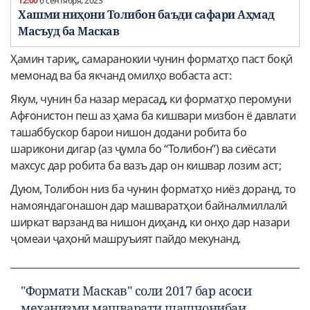
12:00
6 сентября, 2023
Хашми ниҳони Толибон баъди сафари Аҳмад
Масъуд ба Маскав
Ҳамин тариқ, самаранокии чунин форматҳо паст боқӣ
мемонад ва ба якчанд омилҳо вобаста аст:
Якум, чунин ба назар мерасад, ки форматҳо перомуни
Афғонистон пеш аз ҳама ба кишвари мизбон ё давлати
ташаббускор барои нишон додани робита бо
шарикони дигар (аз ҷумла бо “Толибон”) ва сиёсати
махсус дар робита ба вазъ дар он кишвар лозим аст;
Дуюм, Толибон низ ба чунин форматҳо ниёз доранд, то
намояндагонашон дар машваратҳои байналмиллалӣ
ширкат варзанд ва нишон диҳанд, ки онҳо дар назари
ҷомеаи ҷаҳонӣ машруъият пайдо мекунанд.
"Формати Маскав" соли 2017 бар асоси
механизми машварати шашҷонибаи