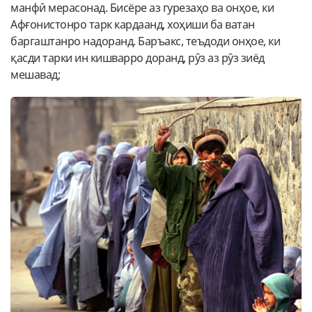
манфӣ мерасонад. Бисёре аз гурезаҳо ва онҳое, ки
Афғонистонро тарк кардаанд, хоҳиши ба ватан
баргаштанро надоранд. Баръакс, теъдоди онҳое, ки
қасди тарки ин кишварро доранд, рӯз аз рӯз зиёд
мешавад;