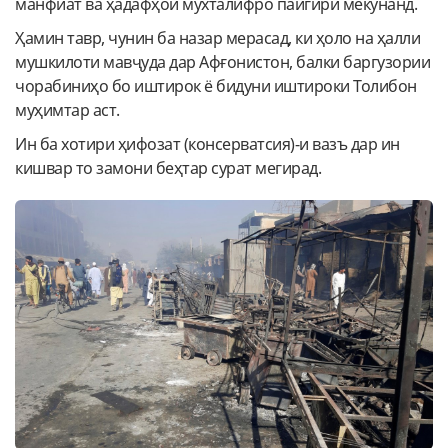
манфиат ва ҳадафҳои мухталифро пайгирӣ мекунанд.
Ҳамин тавр, чунин ба назар мерасад, ки ҳоло на ҳалли
мушкилоти мавҷуда дар Афғонистон, балки баргузории
чорабиниҳо бо иштирок ё бидуни иштироки Толибон
муҳимтар аст.
Ин ба хотири ҳифозат (консерватсия)-и вазъ дар ин
кишвар то замони беҳтар сурат мегирад.