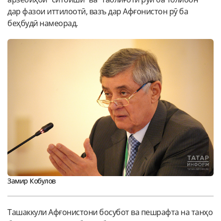
дар фазои иттилоотӣ, вазъ дар Афғонистон рӯ ба
беҳбудӣ намеорад.
Замир Кобулов
Ташаккули Афғонистони босубот ва пешрафта на танҳо