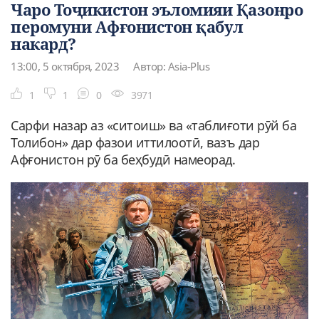
Чаро Тоҷикистон эъломияи Қазонро
перомуни Афғонистон қабул
накард?
13:00, 5 октября, 2023
Автор: Asia-Plus
1
1
0
3971
Сарфи назар аз «ситоиш» ва «таблиғоти рӯй ба
Толибон» дар фазои иттилоотӣ, вазъ дар
Афғонистон рӯ ба беҳбудӣ намеорад.