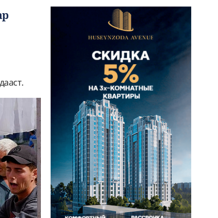
ар
дааст.