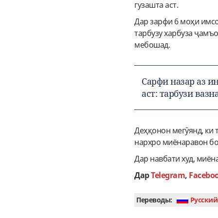
гузашта аст.
Дар зарфи 6 моҳи имсо
тарбузу харбуза ҷамъо
мебошад.
Сарфи назар аз и
аст: тарбузи вазн
Деҳқонон мегӯянд, ки 
нархро миёнаравон бо
Дар навбати худ, миён
Дар
Telegram
,
Facebo
Переводы:
Руcский