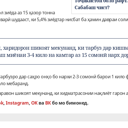
Тоҷикистон боло рафт.
Сабабаш чист?
л зиёда аз 15 ҳазор тонна
варӣ шудааст, ки 5,4% зиёдтар нисбат ба ҳамин давраи соли
н, харидорон шикоят мекунанд, ки тарбуз дар кишв
аш миёнаи 3-4 кило на камтар аз 15 сомонӣ нарх до
тарбузро дар саҳро онҳо бо нархи 2-3 сомонӣ барои 1 кило 
ло мебаранд.
аравон шикоят мекунанд, ки хидматрасонии нақлиёт гарон а
o
k
,
Instagram
,
OK
ва
ВК
бо мо бимонед.