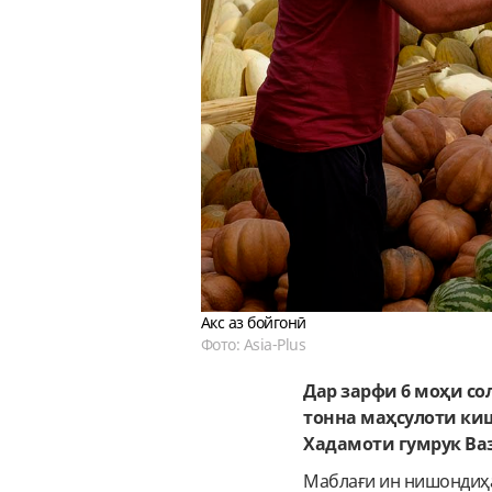
Акс аз бойгонӣ
Фото: Asia-Plus
Дар зарфи 6 моҳи сол
тонна маҳсулоти киш
Хадамоти гумрук В
Маблағи ин нишондиҳа