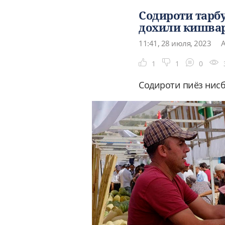
Содироти тарбу
дохили кишвар
11:41, 28 июля, 2023
А
1
1
0
Содироти пиёз нисб