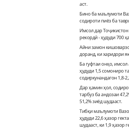
аст.
Бино ба маълумоти Ва
содироти пиёз ба таври
Имсол дар Тоҷикистон 
рекордӣ - ҳудуди 700 ҳ
Айни замон кишоварзо
доранд, ки харидори як
Ба гуфтаи онҳо, имсол
ҳудуди 1,5 сомониро т
содиркунандагон 1,8-2
Дар ҳамин ҳол, содиро
тарбуз ба андозаи 47,2
51,2% зиёд шудааст.
Тибқи маълумоти Вазо
ҳудуди 22,6 ҳазор гек
шудааст, ки 1,9 ҳазор 