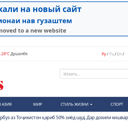
.28°C
Душанбе
Ру
/
Тҷ
/
En
/
 АЗИЯ
МИР
СТИЛЬ ЖИЗНИ
СПОРТ
арбуз аз Тоҷикистон қариб 50% зиёд шуд. Дар дохили кишвар