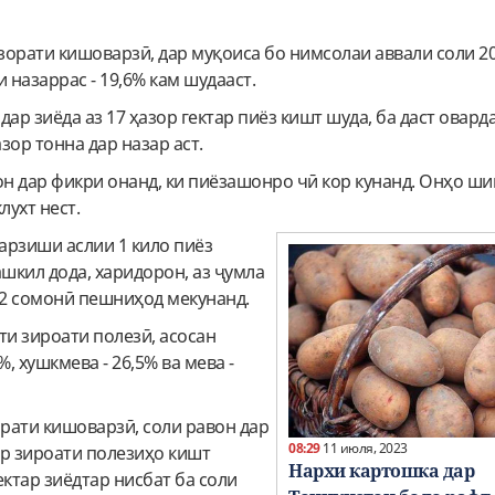
зорати кишоварзӣ, дар муқоиса бо нимсолаи аввали соли 2
 назаррас - 19,6% кам шудааст.
дар зиёда аз 17 ҳазор гектар пиёз кишт шуда, ба даст овард
азор тонна дар назар аст.
н дар фикри онанд, ки пиёзашонро чӣ кор кунанд. Онҳо ши
лухт нест.
 арзиши аслии 1 кило пиёз
ашкил дода, харидорон, аз ҷумла
,2 сомонӣ пешниҳод мекунанд.
ти зироати полезӣ, асосан
%, хушкмева - 26,5% ва мева -
рати кишоварзӣ, соли равон дар
08:29
11 июля, 2023
тар зироати полезиҳо кишт
Нархи картошка дар
гектар зиёдтар нисбат ба соли