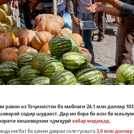
и равон аз Тоҷикистон ба маблағи 24,1 млн доллар 103
оварзӣ содир шудааст. Дар ин бора бо асос ба маълу
азорати кишоварзии ҷумҳурӣ
хабар медиҳад
.
нда нисбат ба ҳамин давраи соли гузашта
3,6 млн доллар