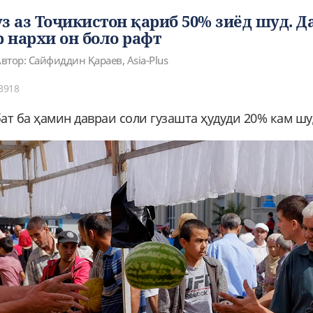
з аз Тоҷикистон қариб 50% зиёд шуд. Д
 нархи он боло рафт
втор: Сайфиддин Қараев, Asia-Plus
3918
ат ба ҳамин давраи соли гузашта ҳудуди 20% кам шу