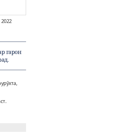
 2022
ар гарон
рад.
фурӯхта,
ст.