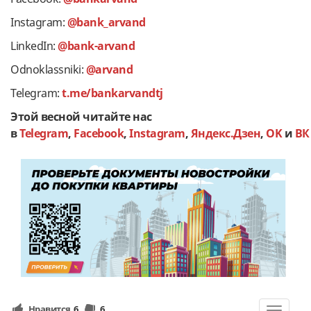
Instagram:
@bank_arvand
LinkedIn:
@bank-arvand
Odnoklassniki:
@arvand
Telegram:
t.me/bankarvandtj
Этой весной читайте нас
в
Telegram
,
Facebook
,
Instagram
,
Яндекс.Дзен
,
OK
и
ВК
Нравится
6
6