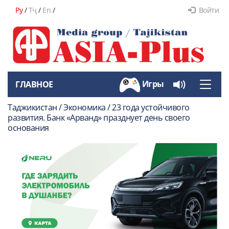
Ру
/
Тҷ
/
En
/
Войти
Игры
ГЛАВНОЕ
Toggle
naviga
Таджикистан / Экономика / 23 года устойчивого
развития. Банк «Арванд» празднует день своего
основания