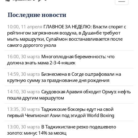
Toggle
navigat
Последние новости
10:00, 11 апреля
ГЛАВНОЕ ЗА НЕДЕЛЮ: Власти спорят с
рейтингом загрязнения воздуха, в Душанбе требуют
мыть маршрутки, Сулаймон восстанавливается после
самого дорогого укола
16:00, 30 марта
Многоплодная беременность: что
должна знать мама 2-3-4-няшек
14:59, 30 марта
Бизнесмена в Согде оштрафовали на
крупную сумму за празднование дня рождения
14:10, 30 марта
Саудовская Аравия обходит Ормуз: нефть
пошла другим маршрутом
13:35, 30 марта
Таджикские боксеры едут на свой
первый Чемпионат Азии под эгидой World Boxing
13:00, 30 марта
В Таджикистане резко подешевело
золото: минус 14% за месяц