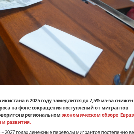
икистана в 2025 году замедлится до 7,5% из-за сниже
проса на фоне сокращения поступлений от мигрантов
оворится в региональном
экономическом обзоре Евра
 и развития.
5 – 2027 годах денежные переводы мигрантов постепенно ве