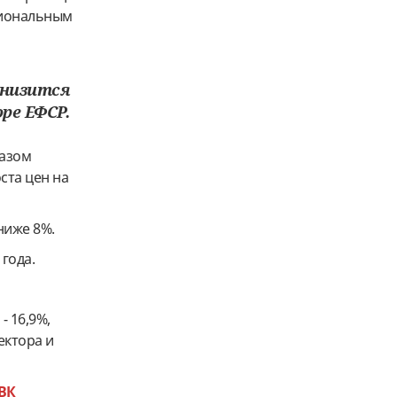
циональным
снизится
оре ЕФСР.
разом
ста цен на
ниже 8%.
 года.
- 16,9%,
сектора и
ВК