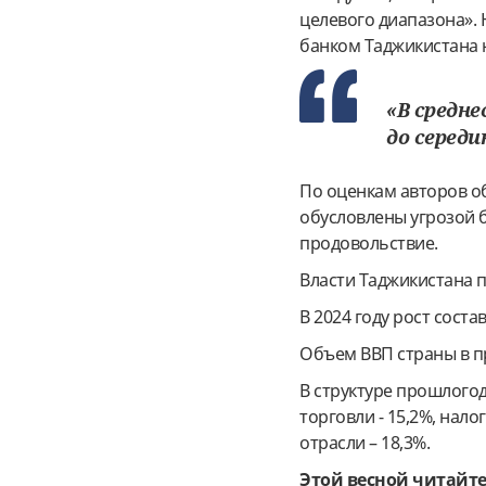
целевого диапазона».
банком Таджикистана на 
«В средн
до середи
По оценкам авторов о
обусловлены угрозой б
продовольствие.
Власти Таджикистана 
В 2024 году рост соста
Объем ВВП страны в пр
В структуре прошлогод
торговли - 15,2%, нало
отрасли – 18,3%.
Этой весной читайте