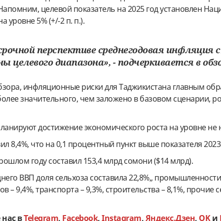
 Напомним, целевой показатель на 2025 год установлен На
уровне 5% (+/-2 п. п.).
есрочной перспективе среднегодовая инфляция 
ны целевого диапазона», - подчеркивается в обз
бзора, инфляционные риски для Таджикистана главным об
олее значительного, чем заложено в базовом сценарии, ро
планируют достижение экономического роста на уровне не 
вил 8,4%, что на 0,1 процентный пункт выше показателя 2023
ошлом году составил 153,4 млрд сомони ($14 млрд).
него ВВП доля сельхоза составила 22,8%,, промышленности 
гов – 9,4%, транспорта – 9,3%, строительства – 8,1%, прочие 
 нас в
Telegram
,
Facebook
,
Instagram
,
Яндекс.Дзен
,
OK
и