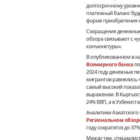
долгосрочному уровню 
платежный баланс буде
форме приобретения 
Сокращение денежных
обзора связывают с «
конъюнктуры».
В опубликованном в на
Всемирного банка
по
2024 году денежные п
мигрантов равнялись 
самый высокий показа
выражении. В Кыргызст
24% ВВП, а в Узбекиста
Аналитики Азиатского 
Региональном обзор
году сократятся до 37%
Между тем, специалис