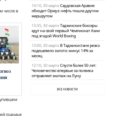
,
14:10, 30 марта
Саудовская Аравия
обходит Ормуз: нефть пошла другим
м числе в
маршрутом
13:35, 30 марта
Таджикские боксеры
едут на свой первый Чемпионат Азии
под эгидой World Boxing
13:00, 30 марта
В Таджикистане резко
подешевело золото: минус 14% за
месяц
12:10, 30 марта
Спустя более 50 лет:
Человечество впервые за полвека
огноз
отправляет экипаж на Луну
ния
ВСЕ НОВОСТИ
тупившем
ей границе