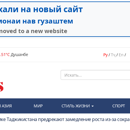
.51°C
Душанбе
Ру
/
Тҷ
/
En
/
 АЗИЯ
МИР
СТИЛЬ ЖИЗНИ
СПОРТ
ике Таджикистана предрекают замедление роста из-за сокр