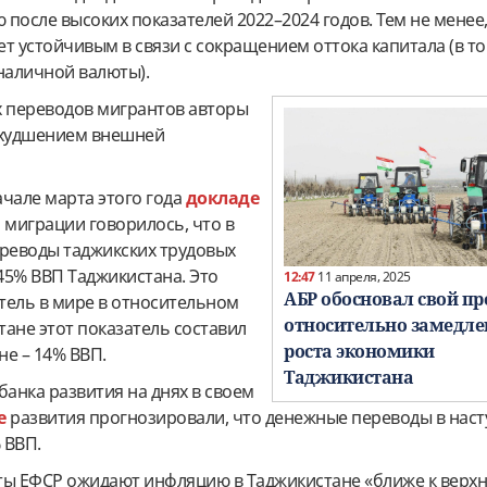
после высоких показателей 2022–2024 годов. Тем не менее
т устойчивым в связи с сокращением оттока капитала (в то
наличной валюты).
 переводов мигрантов авторы
ухудшением внешней
чале марта этого года
докладе
 миграции говорилось, что в
ереводы таджикских трудовых
45% ВВП Таджикистана. Это
12:47
11 апреля, 2025
АБР обосновал свой пр
тель в мире в относительном
относительно замедле
ане этот показатель составил
роста экономики
не – 14% ВВП.
Таджикистана
банка развития на днях в своем
е
развития прогнозировали, что денежные переводы в нас
 ВВП.
ты ЕФСР ожидают инфляцию в Таджикистане «ближе к верхн