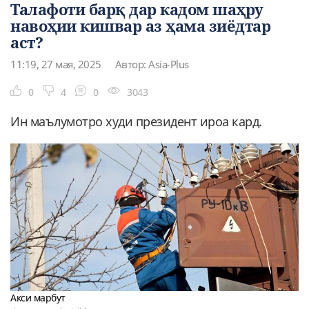
Талафоти барқ дар кадом шаҳру
навоҳии кишвар аз ҳама зиёдтар
аст?
11:19, 27 мая, 2025
Автор: Asia-Plus
0
4
0
3043
Ин маълумотро худи президент ироа кард.
Акси марбут