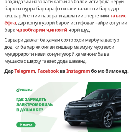
роҳандозии назорати қатъӣ аз болои истифода нерӯи
барқ ва пурра бартараф сохтани талафоти барқ дар
кишвар Агентии назорати давлатии энергетикӣ
таъсис
ёфта
, дар қонунгузорӣ барои истифодаи ғайриқонунии
барқ
ҷавобгарии ҷиноятӣ
ҷорӣ шуд.
Сарвари давлат ба ҳамаи сохторҳои марбута дастур
дод, ки ба ҳар як оилаи кишвар мазмуну муҳтавои
муқаррароти нави қонунгузорӣ ҳамаҷониба ва
мушаххас шарҳу тавзеҳ дода шаванд.
Дар
Telegram
,
Facebook
ва
Instagram
бо
мо
бимонед
.