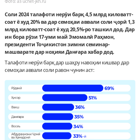
Фото: аз uchet-jkh.ru
Соли 2024 талафоти нерӯи барқ 4,5 млрд киловатт-
соат ё худ 20% ва дар семоҳаи аввали соли ҷорӣ 1,3
млрд киловатт-соат ё худ 20,5%-ро ташкил дод. Дар
ин бора рӯзи 17-уми май Эмомалӣ Раҳмон,
президенти Тоҷикистон зимни семинар-
машварате дар ноҳияи Данғара хабар дод.
Талафоти нерӯи барқ дар шаҳру навоҳии кишвар дар
семоҳаи аввали соли равон чунин аст: