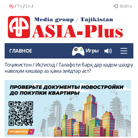
Ру
/
Тҷ
/
En
/
Войти
Игры
ГЛАВНОЕ
Toggle
naviga
Тоҷикистон / Иқтисод / Талафоти барқ дар кадом шаҳру
навоҳии кишвар аз ҳама зиёдтар аст?