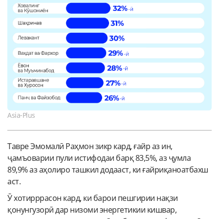
Asia-Plus
Тавре Эмомалӣ Раҳмон зикр кард, ғайр аз ин,
ҷамъоварии пули истифодаи барқ 83,5%, аз ҷумла
89,9% аз аҳолиро ташкил додааст, ки ғайриқаноатбахш
аст.
Ӯ хотирррасон кард, ки барои пешгирии нақзи
қонунгузорӣ дар низоми энергетикии кишвар,